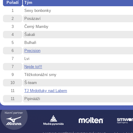
Pořadí
Tým
1
Sexy bonbonky
2
Posázaví
3
Černý Mamby
4
Šakali
5
Bulhaři
6
Precision
7
Lvi
7
Nejde to!!!
9
Těžkotonážní srny
10
Š-team
11
TJ Mrdotluky nad Labem
11
Pipinááži