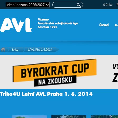
články
f
úvod
e
fotky
LAVL Pha 1.6.2014
Triko4U Letní AVL Praha 1. 6. 2014