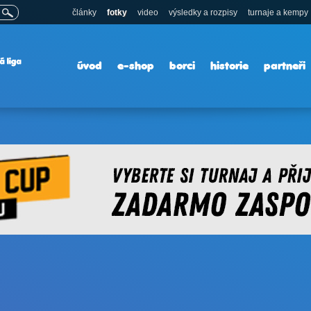
články
fotky
video
výsledky a rozpisy
turnaje a kempy
úvod
e-shop
borci
historie
partneři