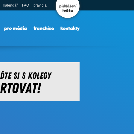
kalendář
FAQ
pravidla
přihlášení
hráče
pro média
franchise
kontakty