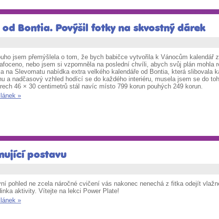
od Bontia. Povýšil fotky na skvostný dárek
ouho jsem přemýšlela o tom, že bych babičce vytvořila k Vánocům kalendář z 
nafoceno, nebo jsem si vzpomněla na poslední chvíli, abych svůj plán mohla r
la na Slevomatu nabídka extra velkého kalendáře od Bontia, která slibovala k
hu a
n
adčasový vzhled hodící se do každého interiéru, musela jsem se do toh
rech 46 × 30 centimetrů stál navíc místo 799 korun pouhých 249 korun.
článek »
mující postavu
ní pohled ne zcela náročné cvičení vás nakonec nenechá z fitka odejít vlažn
inka aktivity. Vítejte na lekci Power Plate!
článek »