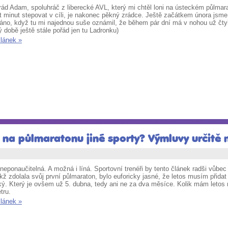
d Adam, spoluhráč z liberecké AVL, který mi chtěl loni na ústeckém půlmara
 minut stepovat v cíli, je nakonec pěkný zrádce.
Ještě začátkem února jsme
no, když tu mi najednou suše oznámil, že během pár dní má v nohou už čtyřice
ý době ještě stále pořád jen tu Ladronku)
článek »
 na půlmaratonu jiné sporty? Výmluvy určitě 
eponaučitelná. A možná i líná. Sportovní trenéři by tento článek radši vůbec
kž zdolala svůj první
půlmaraton
, bylo euforicky jasné, že letos musím přidat
ký. Který je ovšem už 5. dubna, tedy ani ne za dva měsíce. Kolik mám letos
tru.
článek »