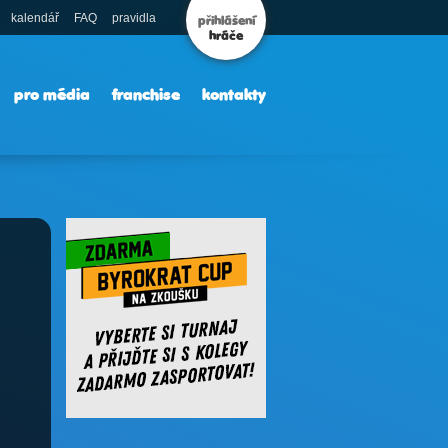
kalendář
FAQ
pravidla
přihlášení
hráče
pro média
franchise
kontakty