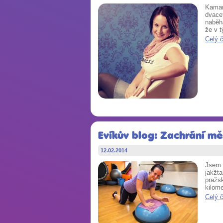
Kamará
dvacet
naběhá
že v t
Celý 
Evíkův blog: Zachrání mě
12.02.2014
Jsem n
jakžta
pražs
kilome
Celý 