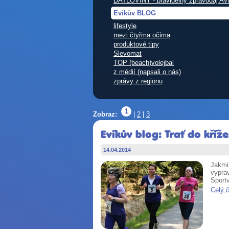
DATLOVINY - pravidelný zpravodaj AV
Evíkův BLOG
lifestyle
mezi čtyřma očima
produktové tipy
Slevomat
TOP (beach)volejbal
z médií (napsali o nás)
zprávy z regionu
1
Zobraz:
|
2
|
3
Evíkův blog: Trať do kří
14.04.2014
Jakmi
vypra
Sport
Celý 