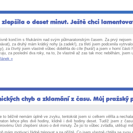
m zlepšila o deset minut. Ještě chci lamentov
itivně končím s fňukáním nad svým půlmaratonským časem. Za prvý nejsem 
ávat), za druhý mám krátký nohy (a zadek!), za třetí jsem podcenila vytrvalo
y), za čtvrtý jsem vlastně vůbec doběhla do cíle (hurá!) a jsem v horní části 
uju, za poslední dva roky, na to, že vlastně až zas tak moc neběhám, jsem u
článek »
nických chyb a zklamání z času. Můj pražsk
e to běžně nemám úplně ve zvyku, tentokrát jsem si celkem věřila a nechala
raton lehce přes dvě hodiny, klidně i dvě hodiny deset. Tudíž jsem z času 
rovému Ústí zlepšení skoro o dvě minuty. Že jsi to vůbec zvládla, utěšují m
oň mám motivaci řádně trénovat a na příště. Co jsem vlastně chtěla se svou 