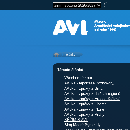
články
Témata článků:
Všechna témata
AVLka - reportáže, rozhovory, ...
AVLka - zprávy z Brna
AVLka - zprávy z dalších regionů
AVLka - zprávy z Hradce Králové
AVLka - zprávy z Liberce
AVLka - zprávy z Plzně
AVLka - zprávy z Prahy
BĚŽÍM S AVL
Blog Modré Pyramidy