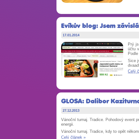
Evíkův blog: Jsem závisl
17.01.2014
Prý j
účtu v
Podle 
Sice 
dvaad
Celý 
GLOSA: Dalibor Kaziturnaj
27.12.2013
Vánoční turnaj. Tradice. Pohodový event p
energii.
Vánoční turnaj. Tradice, kdy to opět něko
Celý článek »