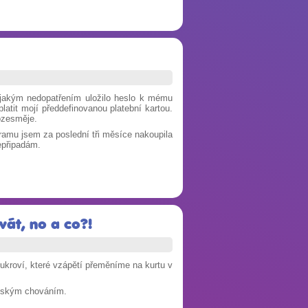
ějakým nedopatřením uložilo heslo k mému
latit mojí předdefinovanou platební kartou.
rozesměje.
ramu jsem za poslední tři měsíce nakoupila
epřipadám.
vát, no a co?!
ukroví, které vzápětí přeměníme na kurtu v
vátským chováním.