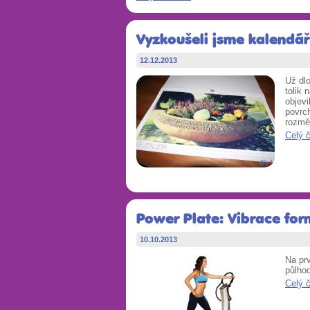
Vyzkoušeli jsme kalendář 
12.12.2013
Už dl
tolik 
objevi
povrc
rozmě
Celý 
Power Plate: Vibrace for
10.10.2013
Na prv
půlhod
Celý 