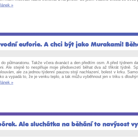
článek »
vodní euforie. A chci být jako Murakami! Běh
 do půlmaratonu. Takže včera dvanáct a den předtím osm. A před týdnem dalš
oni. Ale stejně to nesplňuje moje předsevzetí běhat dva až třikrát týdně. 
ouvám, ale za jednou týdenní pauzou stojí nachlazení, bolest v krku. Samozře
ko a vypadá to, že je venku teplo, a tak můžu vyběhnout jen v triku s dlouh
článek »
pórek. Ale sluchátka na běhání to navýsost vy