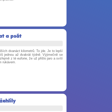
at a psát
ích dvanáct kilometrů. To jde. Je to lepší
Spíš jednou až dvakrát týdně.
Výjimečně se
jmě z té euforie, že už přišlo jaro a svítí
ým rukávem.
žehlily