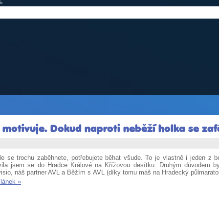
L
že motivuje. Dokud naproti neběží holka se z
le se trochu zaběhnete, potřebujete běhat všude. To je vlastně i jeden z
vila jsem se do Hradce Králové na Křížovou desítku. Druhým důvodem by
visio, náš partner AVL a Běžím s AVL (díky tomu máš na Hradecký půlmaraton 
článek »