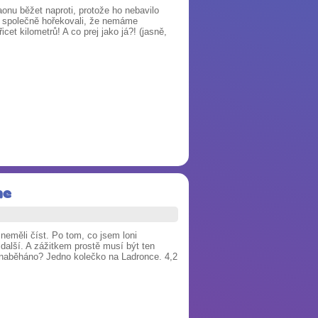
onu běžet naproti, protože ho nebavilo
 společně hořekovali, že nemáme
t kilometrů! A co prej jako já?! (jasně,
ne
 neměli číst. Po tom, co jsem loni
 další. A zážitkem prostě musí být ten
 naběháno? Jedno kolečko na Ladronce. 4,2