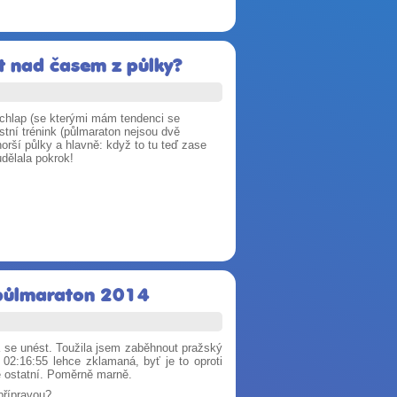
at nad časem z půlky?
chlap (se kterými mám tendenci se
stní trénink (půlmaraton nejsou dvě
horší půlky a hlavně: když to tu teď zase
dělala pokrok!
ý půlmaraton 2014
 se unést. Toužila jsem zaběhnout pražský
02:16:55 lehce zklamaná, byť je to oproti
ě ostatní. Poměrně marně.
přípravou?