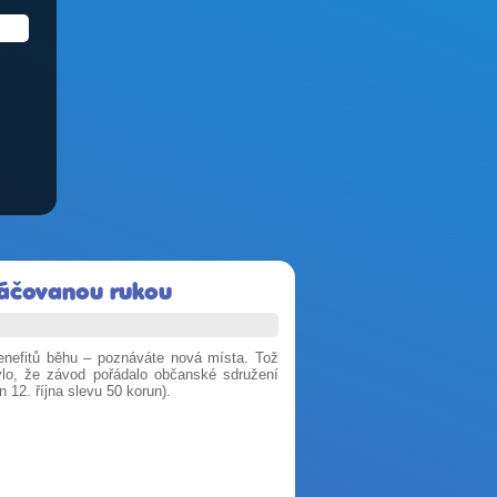
afáčovanou rukou
 benefitů běhu – poznáváte nová místa.
Tož
lo, že závod pořádalo občanské sdružení
12. října slevu 50 korun).