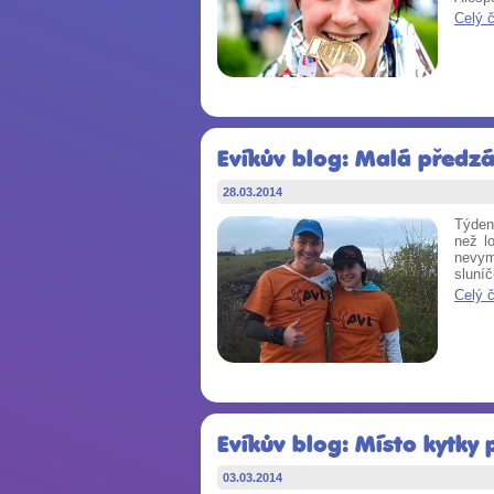
Celý 
Evíkův blog: Malá předzá
28.03.2014
Týden
než l
nevyml
sluníč
Celý 
Evíkův blog: Místo kytky 
03.03.2014