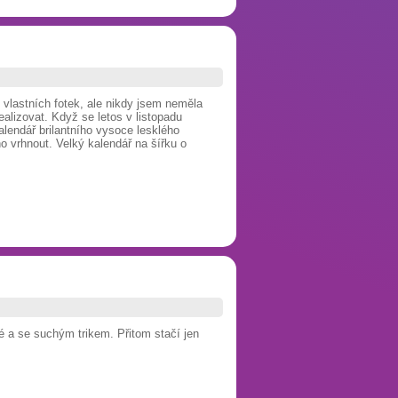
vlastních fotek, ale nikdy jsem neměla
ealizovat. Když se letos v listopadu
alendář brilantního vysoce lesklého
o vrhnout. Velký kalendář na šířk
u o
é a se suchým trikem. Přitom stačí jen