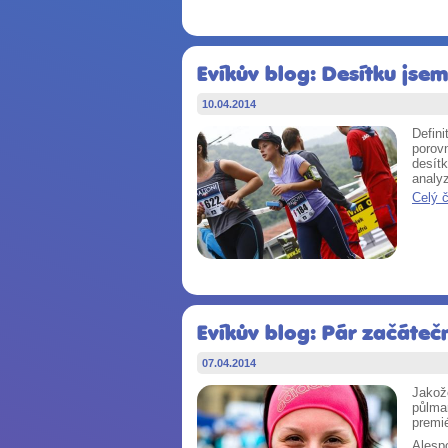
Evíkův blog: Desítku jse
10.04.2014
Defin
porovn
desítk
analyz
Celý 
Evíkův blog: Pár začáteč
07.04.2014
Jakož
půlma
premié
Alesp