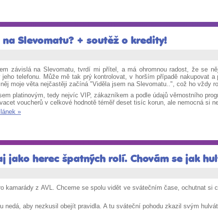
á na Slevomatu? + soutěž o kredity!
sem závislá na Slevomatu, tvrdí mi přítel, a má ohromnou radost, že se n
 jeho telefonu. Může mě tak prý kontrolovat, v horším případě nakupovat a p
něj moje věta nejčastěji začíná "Viděla jsem na Slevomatu..", což ho vždy 
jsem platinovým, tedy nejvíc VIP, zákazníkem a podle údajů věrnostního prog
vacet voucherů v celkové hodnotě téměř deset tisíc korun, ale nemocná si n
článek »
 jako herec špatných rolí. Chovám se jak hul
ro kamarády z AVL. Chceme se spolu vidět ve svátečním čase, ochutnat si c
mu nedá, aby nezkusil obejít pravidla. A tu sváteční pohodu zkazil svým hul