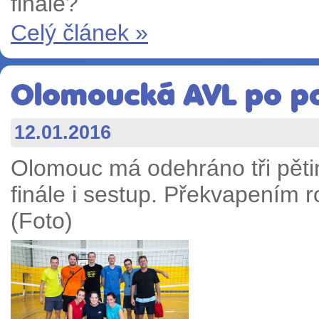
finále?
Celý článek »
Olomoucká AVL po po
12.01.2016
Olomouc má odehráno tři pětin
finále i sestup. Překvapením 
(Foto)