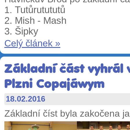
1.
Tutůrutututů
2. Mish - Mash
3. Šipky
Celý článek »
Základní část vyhrál
Plzni Copajáwym
18.02.2016
Základní číst byla zakočena j