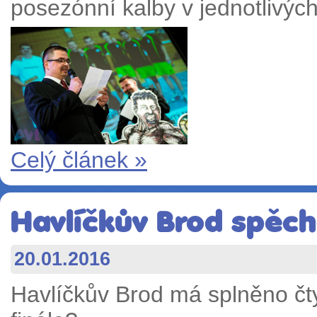
posezónní kalby v jednotlivý
Celý článek »
Havlíčkův Brod spěch
20.01.2016
Havlíčkův Brod má splněno čtyř