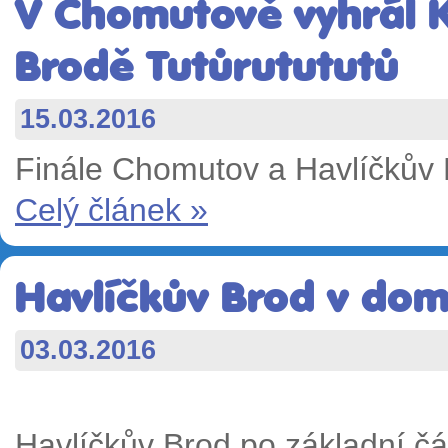
V Chomutově vyhrál K
Brodě Tutůrutututů
15.03.2016
Finále Chomutov a Havlíčkův
Celý článek »
Havlíčkův Brod v dom
03.03.2016
Havlíčkův Brod po základní čá