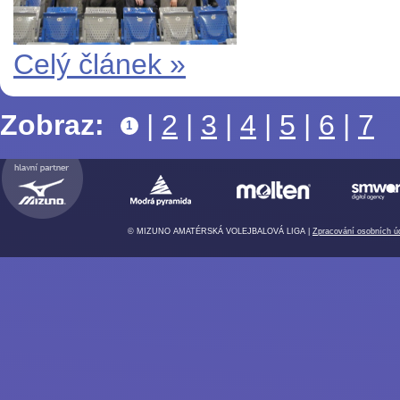
Celý článek »
Zobraz:
|
2
|
3
|
4
|
5
|
6
|
7
1
© MIZUNO AMATÉRSKÁ VOLEJBALOVÁ LIGA |
Zpracování osobních ú