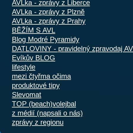
AVLka - zprávy z Liberce
AVLka - zprávy z Plzně
AVLka - zprávy z Prahy
BĚŽÍM S AVL
Blog Modré Pyramidy
DATLOVINY - pravidelný zpravodaj A
Evíkův BLOG
lifestyle
mezi čtyřma očima
produktové tipy
Slevomat
TOP (beach)volejbal
z médií (napsali o nás)
zprávy z regionu