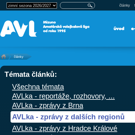
články
úvod
e
články
Témata článků:
Všechna témata
AVLka - reportáže, rozhovory, ...
AVLka - zprávy z Brna
AVLka - zprávy z dalších regionů
AVLka - zprávy z Hradce Králové