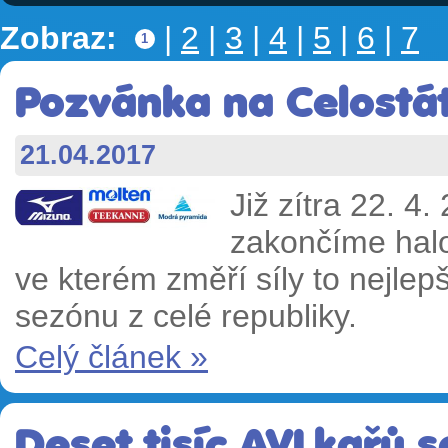
Zobraz:
|
2
|
3
|
4
|
5
|
6
|
7
1
Pozvánka na Celostát
21.04.2017
Již zítra 22. 4
zakončíme hal
ve kterém změří síly to nejlep
sezónu z celé republiky.
Celý článek »
Deset tisíc AVLkařů s