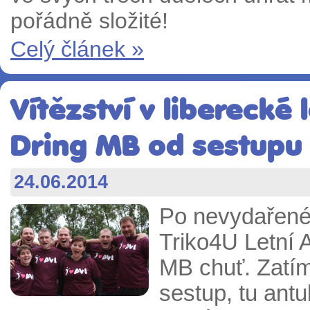
pořádně složité!
Celý článek »
Vítězství v liberecké
Dring MB od sestupu
24.06.2014
Po nevydařené
Triko4U Letní A
MB chuť. Zatím
sestup, tu antu