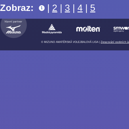
Zobraz:
|
2
|
3
|
4
|
5
1
© MIZUNO AMATÉRSKÁ VOLEJBALOVÁ LIGA |
Zpracování osobních ú