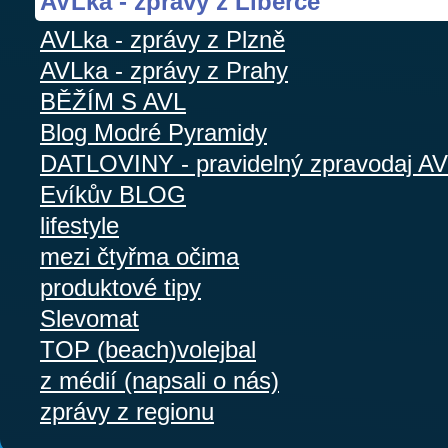
AVLka - zprávy z Liberce
AVLka - zprávy z Plzně
AVLka - zprávy z Prahy
BĚŽÍM S AVL
Blog Modré Pyramidy
DATLOVINY - pravidelný zpravodaj A
Evíkův BLOG
lifestyle
mezi čtyřma očima
produktové tipy
Slevomat
TOP (beach)volejbal
z médií (napsali o nás)
zprávy z regionu