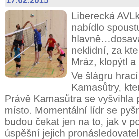
17.02.2015
Liberecká AVLk
nabídlo spoust
hlavně…dosava
neklidní, za kt
Mráz, klopýtl a 
Ve šlágru hrací
Kamasůtry, kter
Právě Kamasůtra se vyšvihla 
místo. Momentální lídr se pyš
budou čekat jen na to, jak v p
úspěšní jejich pronásledovate