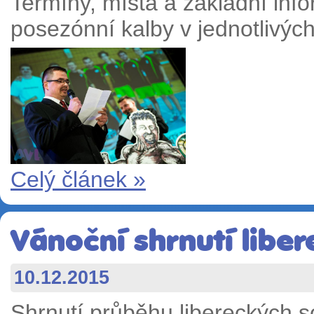
Termíny, místa a základní info
posezónní kalby v jednotlivý
Celý článek »
Vánoční shrnutí libe
10.12.2015
Shrnutí průběhu libereckých so