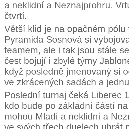
a neklidní a Neznajprohru. Vrt
čtvrtí.
Větší klid je na opačném pólu
Pyramida Sosnová si vybojoval
teamem, ale i tak jsou stále 
čest bojují i zbylé týmy Jab
když posledně jmenovaný si od
ve zkrácených sadách a jednu
Poslední turnaj čeká Liberec 
kdo bude po základní částí n
mohou Mladí a neklidní a Nez
ve svých třech duelech uhrát