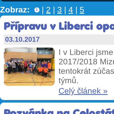
Zobraz:
|
2
|
3
|
4
|
5
1
Přípravu v Liberci op
03.10.2017
I v Liberci jsm
2017/2018 Mizu
tentokrát zúča
týmů.
Celý článek »
Pozvánka na Celostát