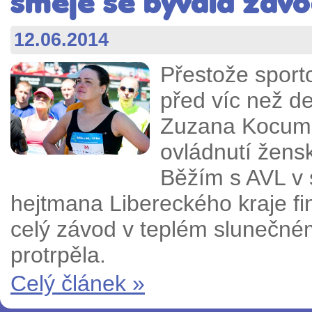
směje se bývalá záv
12.06.2014
Přestože sporto
před víc než de
Zuzana Kocumo
ovládnutí žens
Běžím s AVL v 
hejtmana Libereckého kraje fi
celý závod v teplém slunečné
protrpěla.
Celý článek »