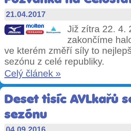
21.04.2017
Již zítra 22. 4
zakončíme hal
ve kterém změří síly to nejlep
sezónu z celé republiky.
Celý článek »
Deset tisíc AVLkařů s
sezónu
04.09.2016