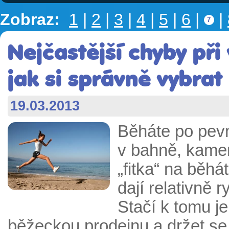
Zobraz:
1
|
2
|
3
|
4
|
5
|
6
|
|
7
Nejčastější chyby při
jak si správně vybra
19.03.2013
Běháte po pevn
v bahně, kamen
„fitka“ na běhá
dají relativně 
Stačí k tomu je
běžeckou prodejnu a držet se