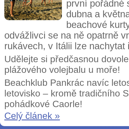
první pořádné s
dubna a května
beachové kurty
odvážlivci se na ně opatrně vr
rukávech, v Itálii lze nachytat 
Udělejte si předčasnou dovolen
plážového volejbalu u moře!
Beachklub Pankrác navíc letos
letovisko – kromě tradičního Si
pohádkové Caorle!
Celý článek »