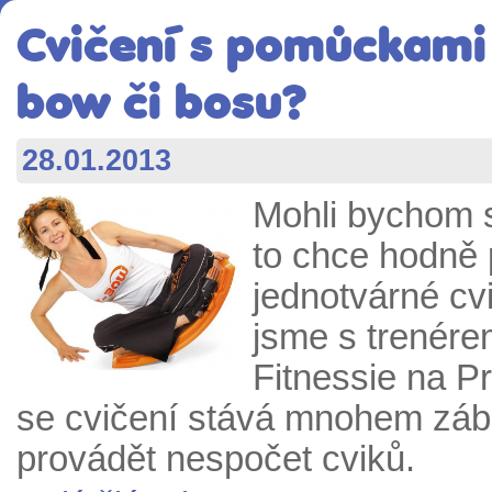
Cvičení s pomůckami 2
bow či bosu?
28.01.2013
Mohli bychom s
to chce hodně 
jednotvárné cvi
jsme s trenér
Fitnessie na P
se cvičení stává mnohem zába
provádět nespočet cviků.