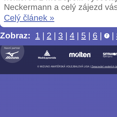
Neckermann a celý zájezd vás
Celý článek »
Zobraz:
1
|
2
|
3
|
4
|
5
|
6
|
|
7
© MIZUNO AMATÉRSKÁ VOLEJBALOVÁ LIGA |
Zpracování osobních ú