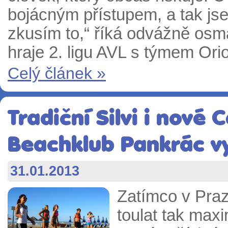
bojácným přístupem, a tak jse
zkusím to,“ říká odvážně osma
hraje 2. ligu AVL s týmem Ori
Celý článek »
Tradiční Silvi i nové 
Beachklub Pankrác vy
31.01.2013
Zatímco v Pra
toulat tak maxi