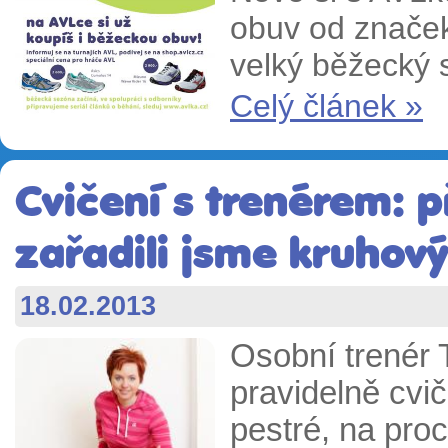
obuv od značek
velký běžecký s
Celý článek »
Cvičení s trenérem: 
zařadili jsme kruhový
18.02.2013
Osobní trenér 
pravidelně cvič
pestré, na proc