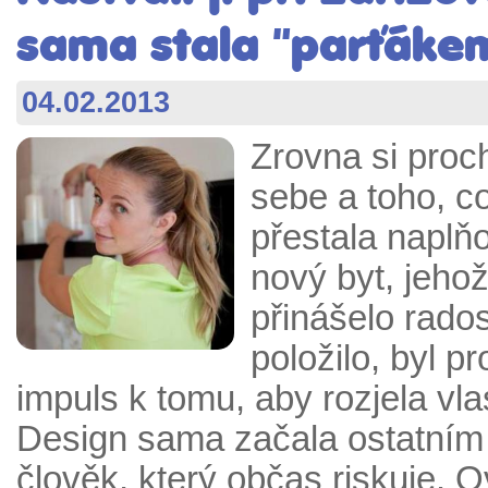
sama stala "parťáke
04.02.2013
Zrovna si proc
sebe a toho, co
přestala naplňo
nový byt, jehož
přinášelo rados
položilo, byl p
impuls k tomu, aby rozjela vl
Design sama začala ostatním 
člověk, který občas riskuje. 