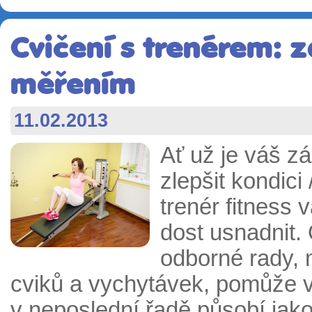
Cvičení s trenérem: 
měřením
11.02.2013
Ať už je váš zá
zlepšit kondici 
trenér fitness
dost usnadnit.
odborné rady,
cviků a vychytávek, pomůže 
v neposlední řadě působí jako