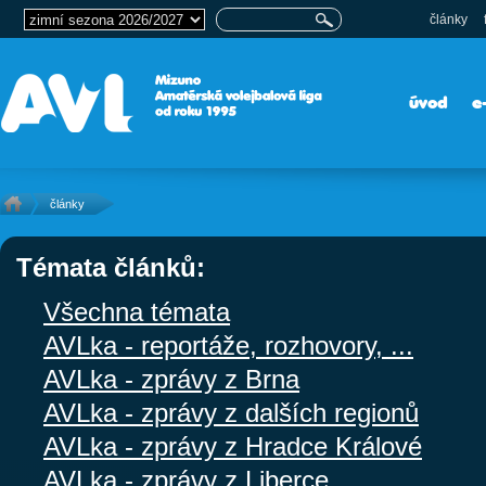
články
úvod
e
články
Témata článků:
Všechna témata
AVLka - reportáže, rozhovory, ...
AVLka - zprávy z Brna
AVLka - zprávy z dalších regionů
AVLka - zprávy z Hradce Králové
AVLka - zprávy z Liberce