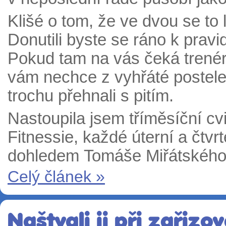
Klišé o tom, že ve dvou se to 
Donutili byste se ráno k prav
Pokud tam na vás čeká trenér,
vám nechce z vyhřáté postele,
trochu přehnali s pitím.
Nastoupila jsem tříměsíční c
Fitnessie, každé úterní a čtvr
dohledem Tomáše Miřátského
Celý článek »
Naštvali ji při zařizo