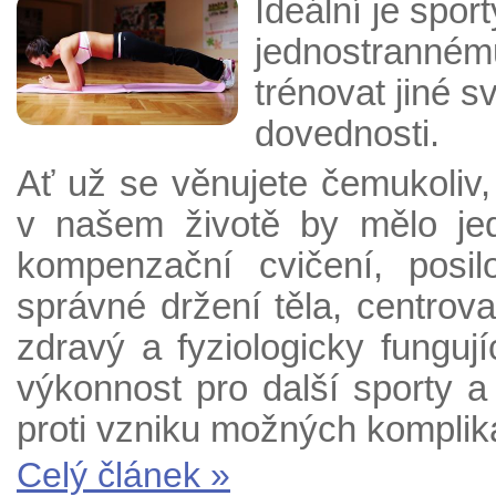
Ideální je spor
jednostrannému
trénovat jiné s
dovednosti.
Ať už se věnujete čemukoliv
v našem životě by mělo je
kompenzační cvičení, posil
správné držení těla, centrov
zdravý a fyziologicky funguj
výkonnost pro další sporty a
proti vzniku možných komplik
Celý článek »