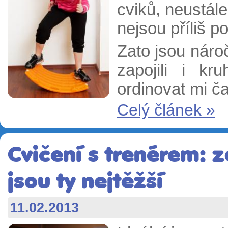
cviků, neustále
nejsou příliš p
Zato jsou náro
zapojili i kr
ordinovat mi ča
Celý článek »
Cvičení s trenérem: 
jsou ty nejtěžší
11.02.2013