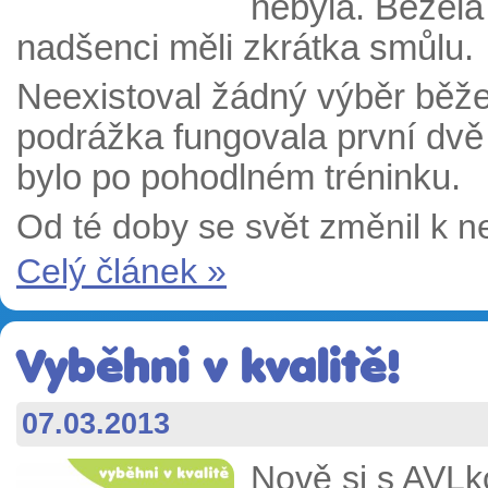
nebyla. Běžela
nadšenci měli zkrátka smůlu.
Neexistoval žádný výběr běž
podrážka fungovala první dvě
bylo po pohodlném tréninku.
Od té doby se svět změnil k n
Celý článek »
Vyběhni v kvalitě!
07.03.2013
Nově si s AVL