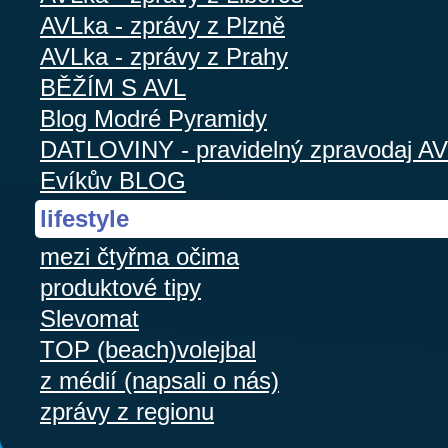
AVLka - zprávy z Plzně
AVLka - zprávy z Prahy
BĚŽÍM S AVL
Blog Modré Pyramidy
DATLOVINY - pravidelný zpravodaj A
Evíkův BLOG
lifestyle
mezi čtyřma očima
produktové tipy
Slevomat
TOP (beach)volejbal
z médií (napsali o nás)
zprávy z regionu