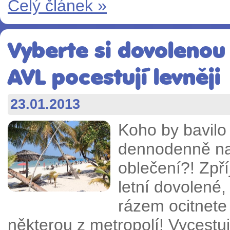
Celý článek »
Vyberte si dovolenou
AVL pocestují levněji
23.01.2013
Koho by bavilo
dennodenně na 
oblečení?! Zpř
letní dovolené
rázem ocitnete
některou z metropolí! Vycestuj