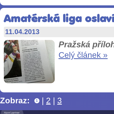
Amatérská liga oslav
11.04.2013
Pražská přílo
Celý článek »
Zobraz:
|
2
|
3
1