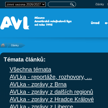
články
úvod
e
články
Témata článků:
Všechna témata
AVLka - reportáže, rozhovory, ...
AVLka - zprávy z Brna
AVLka - zprávy z dalších regionů
AVLka - zprávy z Hradce Králové
AVLka - zprávy z Liberce