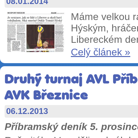
08.01.2014
Máme velkou r
Hýským, hráčem
Libereckém den
Celý článek »
Druhý turnaj AVL Příb
AVK Březnice
06.12.2013
Příbramský deník 5. prosinc