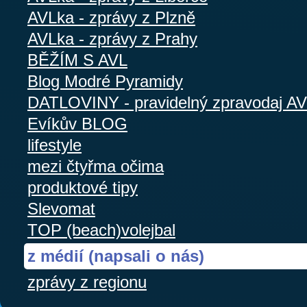
AVLka - zprávy z Plzně
AVLka - zprávy z Prahy
BĚŽÍM S AVL
Blog Modré Pyramidy
DATLOVINY - pravidelný zpravodaj A
Evíkův BLOG
lifestyle
mezi čtyřma očima
produktové tipy
Slevomat
TOP (beach)volejbal
z médií (napsali o nás)
zprávy z regionu