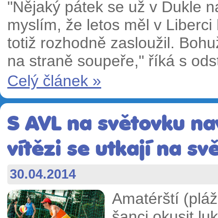
"Nějaký pátek se už v Dukle na
myslím, že letos měl v Liberci
totiž rozhodně zasloužil. Bohuž
na straně soupeře," říká s od
Celý článek »
S AVL na světovku nav
vítězi se utkají na sv
30.04.2014
Amatérští (pláž
šanci okusit lu