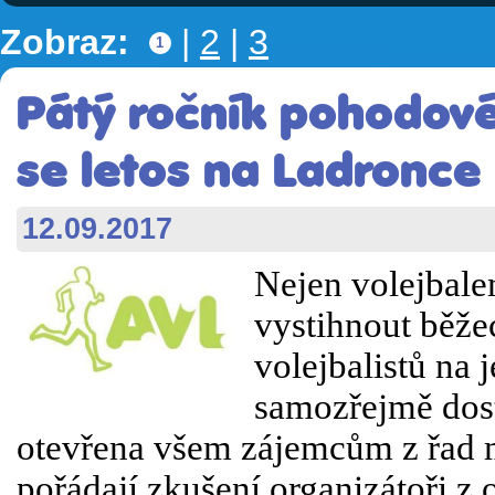
Zobraz:
|
2
|
3
1
Pátý ročník pohodov
se letos na Ladronce
12.09.2017
Nejen volejbalem
vystihnout běže
volejbalistů na 
samozřejmě dost
otevřena všem zájemcům z řad m
pořádají zkušení organizátoři z 