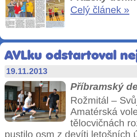
Celý článek »
AVLku odstartoval ne
19.11.2013
Příbramský de
Rožmitál – Svů
Amatérská vole
tělocvičnách ro
pustilo osm z devíti letošních