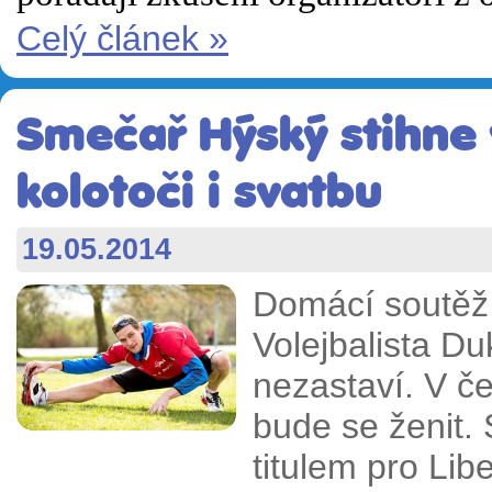
Celý článek »
Smečař Hýský stihne
kolotoči i svatbu
19.05.2014
Domácí soutěž, 
Volejbalista D
nezastaví. V če
bude se ženit
titulem pro Lib