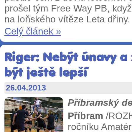
prošel tým Free Way PB, když 
na loňského vítěze Leta dřiny.
Celý článek »
Riger: Nebýt únavy a
být ještě lepší
26.04.2013
Příbramský de
Příbram
/ROZH
ročníku Amatér