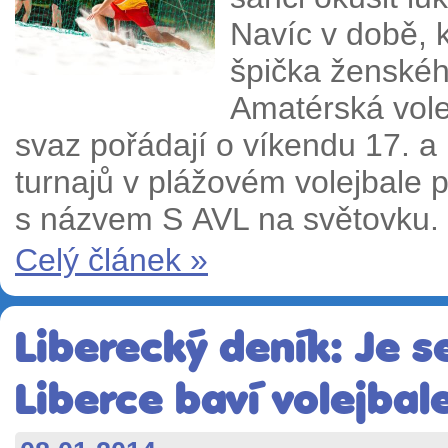
Navíc v době, 
špička ženskéh
Amatérská vole
svaz pořádají o víkendu 17. a 
turnajů v plážovém volejbale 
s názvem S AVL na světovku.
Celý článek »
Liberecký deník: Je s
Liberce baví volejba