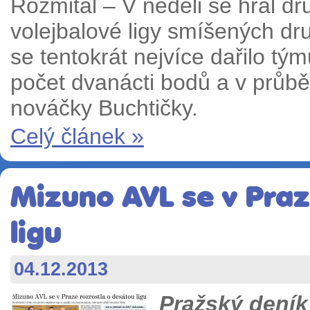
Rožmitál – V neděli se hrál dr
volejbalové ligy smíšených dr
se tentokrát nejvíce dařilo tý
počet dvanácti bodů a v průbě
nováčky Buchtičky.
Celý článek »
Mizuno AVL se v Praz
ligu
04.12.2013
Pražský deník