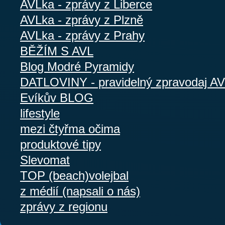
AVLka - zprávy z Liberce
AVLka - zprávy z Plzně
AVLka - zprávy z Prahy
BĚŽÍM S AVL
Blog Modré Pyramidy
DATLOVINY - pravidelný zpravodaj A
Evíkův BLOG
lifestyle
mezi čtyřma očima
produktové tipy
Slevomat
TOP (beach)volejbal
z médií (napsali o nás)
zprávy z regionu