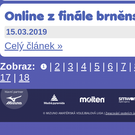
Online z finále brněn
15.03.2019
Celý článek »
Zobraz:
|
2
|
3
|
4
|
5
|
6
|
7
|
1
17
|
18
© MIZUNO AMATÉRSKÁ VOLEJBALOVÁ LIGA |
Zpracování osobních ú