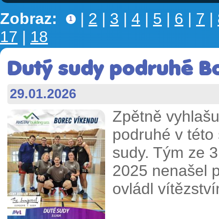
Zobraz:
|
2
|
3
|
4
|
5
|
6
|
7
|
1
17
|
18
Dutý sudy podruhé Bo
29.01.2026
Zpětně vyhlaš
podruhé v této 
sudy. Tým ze 3
2025 nenašel p
ovládl vítězství