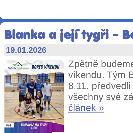
Blanka a její tygři - 
19.01.2026
Zpětně budeme
víkendu. Tým Bl
8.11. předvedli
všechny své zá
článek »