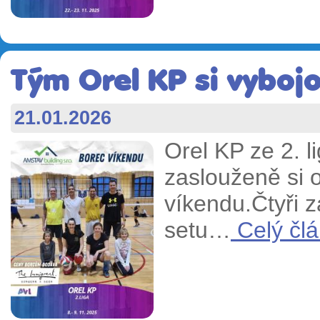
Tým Orel KP si vybojov
21.01.2026
Orel KP ze 2. li
zaslouženě si 
víkendu.Čtyři z
setu…
Celý člá