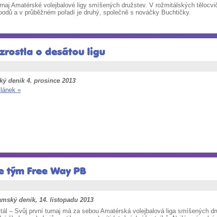
turnaj Amatérské volejbalové ligy smíšených družstev. V rožmitálských tělocv
 bodů a v průběžném pořadí je druhý, společně s nováčky Buchtičky.
zrostla o desátou ligu
ký deník 4. prosince 2013
článek »
pe tým Free Way PB
amský deník, 14. listopadu 2013
tál – Svůj první turnaj má za sebou Amatérská volejbalová liga smíšených dr