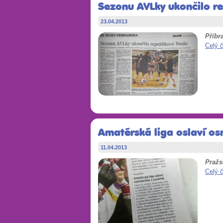
Sezonu AVLky ukončilo re
23.04.2013
Příbr
Celý 
Amatérská liga oslaví os
11.04.2013
Pražs
Celý 