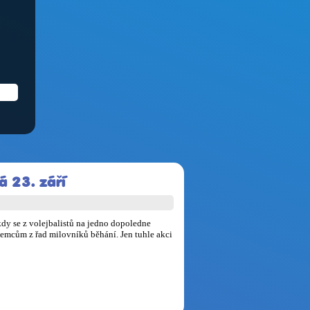
á 23. září
kdy se z volejbalistů na jedno dopoledne
jemcům z řad milovníků běhání. Jen tuhle akci