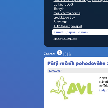
DATLOVINY - pravidelný zpravodaj AV
Evíkův BLOG
lifestyle
mezi čtyřma očima
produktové tipy
Slevomat
TOP (beach)volejbal
z médií (napsali o nás)
zprávy z regionu
1
Zobraz:
|
2
|
3
Pátý ročník pohodového z
12.09.2017
Nejen 
stávaj
pořáda
Celý 