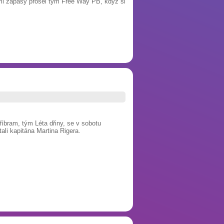
ními zápasy prošel tým Free Way PB, když si
bram, tým Léta dřiny, se v sobotu
ali kapitána Martina Rigera.