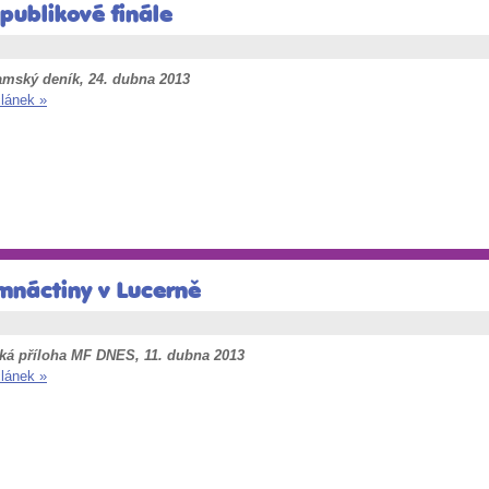
publikové finále
amský deník, 24. dubna 2013
článek »
mnáctiny v Lucerně
ká příloha MF DNES, 11. dubna 2013
článek »