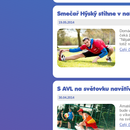
Smečař Hýský stihne v na
19.05.2014
Domác
čeká ž
"Nějak
totiž 
Celý 
S AVL na světovku navštív
30.04.2014
Amatér
bude 
o víke
na sv
Celý 