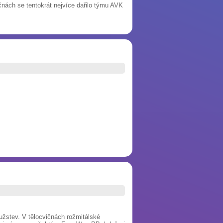
ičnách se tentokrát nejvíce dařilo týmu AVK
užstev. V tělocvičnách rožmitálské