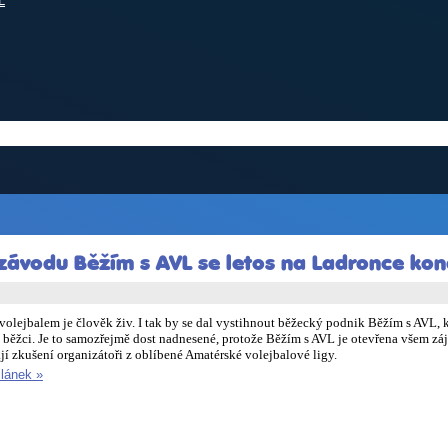
L
ávodu Běžím s AVL se letos na Ladronce kon
volejbalem je člověk živ. I tak by se dal vystihnout běžecký podnik Běžím s AVL, 
í běžci. Je to samozřejmě dost nadnesené, protože Běžím s AVL je otevřena všem zá
jí zkušení organizátoři z oblíbené Amatérské volejbalové ligy.
článek »