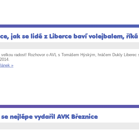
ce, jak se lidé z Liberce baví volejbalem, ří
velkou radost! Rozhovor o AVL s Tomášem Hýským, hráčem Dukly Liberec se
 2014.
článek »
 se nejlépe vydařil AVK Březnice