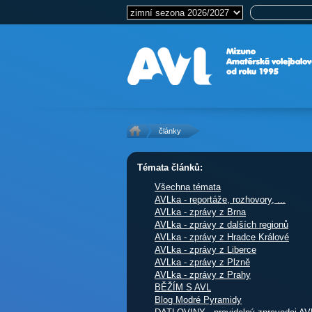
články
Témata článků:
Všechna témata
AVLka - reportáže, rozhovory, ...
AVLka - zprávy z Brna
AVLka - zprávy z dalších regionů
AVLka - zprávy z Hradce Králové
AVLka - zprávy z Liberce
AVLka - zprávy z Plzně
AVLka - zprávy z Prahy
BĚŽÍM S AVL
Blog Modré Pyramidy