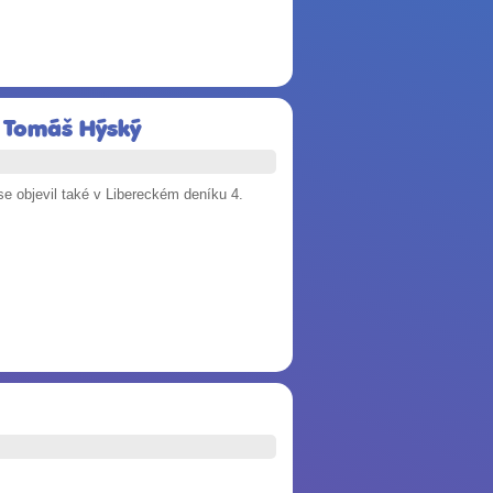
ká Tomáš Hýský
 objevil také v Libereckém deníku 4.