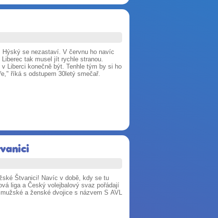
š Hýský se nezastaví. V červnu ho navíc
iberec tak musel jít rychle stranou.
 v Liberci konečně být. Tenhle tým by si ho
eře," říká s odstupem 30letý smečař.
tvanici
ažské Štvanici! Navíc v době, kdy se tu
vá liga a Český volejbalový svaz pořádají
 pro mužské a ženské dvojice s názvem S AVL