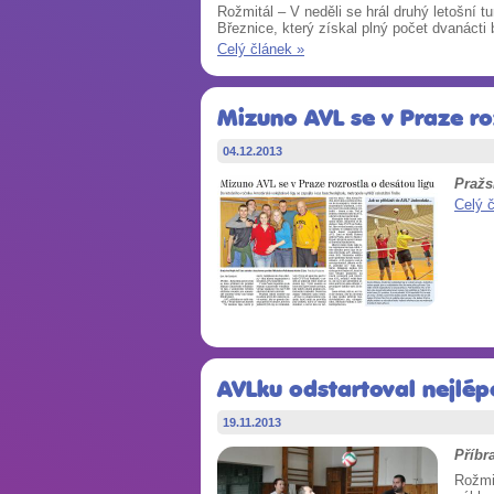
Rožmitál – V neděli se hrál druhý letošní 
Březnice, který získal plný počet dvanácti
Celý článek »
Mizuno AVL se v Praze ro
04.12.2013
Pražs
Celý 
AVLku odstartoval nejlé
19.11.2013
Příbr
Rožmi