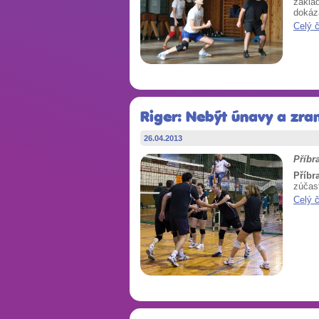
základ
dokáza
Celý 
Riger: Nebýt únavy a zra
26.04.2013
Příbr
Příbr
zúčast
Celý 