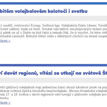
bitém volejbalovém kolotoči i svatbu
í soutěž, mistrovství Evropy, Světová liga. Volejbalista Dukly Liberec Tomá
ivotní událost, bude se ženit. Smutek nad dalším nevybojovaným titulem pro L
ý pátek se už v Dukle na titul čeká a nebudu lhát, že si myslím, že letos měl
rozhodně zasloužil. Bohužel štěstí stálo v důležitých chvílích na straně soup
článek »
í devět regionů, vítězi se utkají na světové Š
ští (plážoví) volejbalisté mají jedinečnou šanci okusit lukrativní písek na pr
utkávat světová špička ženského beachvolejbalu. Mizuno Amatérská volejbalo
ndu 17. a 18. května v devíti regionech sérii turnajů v plážovém volejbale
ětovku.
článek »