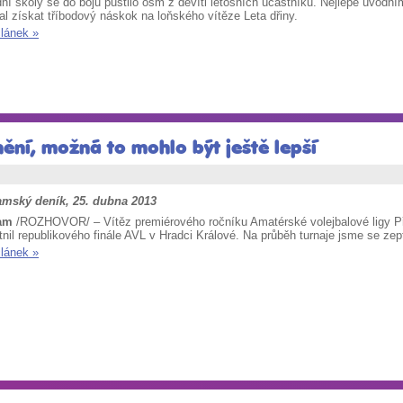
ní školy se do bojů pustilo osm z devíti letošních účastníků. Nejlépe úvod
l získat tříbodový náskok na loňského vítěze Leta dřiny.
článek »
nění, možná to mohlo být ještě lepší
amský deník, 25. dubna 2013
am
/ROZHOVOR/ – Vítěz premiérového ročníku Amatérské volejbalové ligy Pří
nil republikového finále AVL v Hradci Králové. Na průběh turnaje jsme se zept
článek »