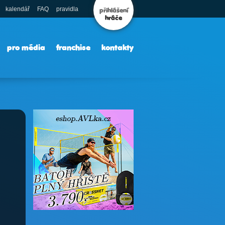
kalendář
FAQ
pravidla
přihlášení
hráče
pro média
franchise
kontakty