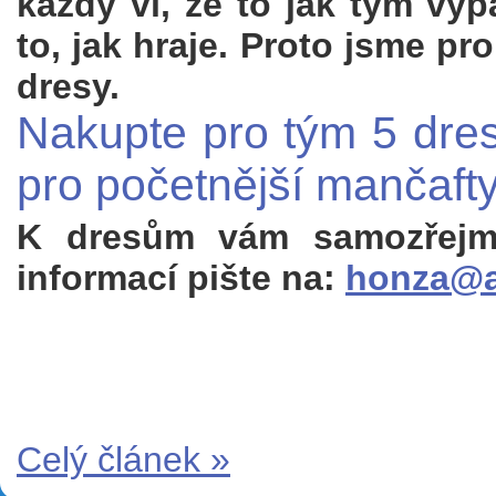
každý ví, že to jak tým vyp
to, jak hraje. Proto jsme pro
dresy.
Nakupte pro tým 5 dres
pro početnější mančafty
K dresům vám samozřejmě 
informací pište na:
honza@a
Celý článek »