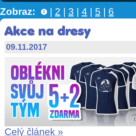
Zobraz:
|
2
|
3
|
4
|
5
|
6
1
Akce na dresy
09.11.2017
Celý článek »