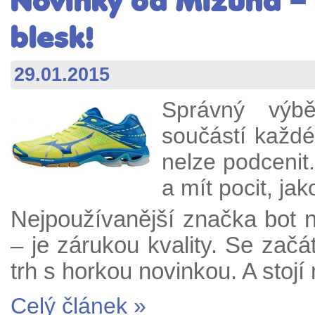
Novinky od Mizuna – 
blesk!
29.01.2015
Správný výbě
součástí každé
nelze podcenit.
a mít pocit, ja
Nejpoužívanější značka bot 
– je zárukou kvality. Se zač
trh s horkou novinkou. A stoj
Celý článek »