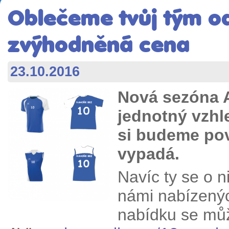
Oblečeme tvůj tým od
zvýhodněná cena
23.10.2016
Nová sezóna A
jednotný vzhl
si budeme pov
vypadá.
Navíc ty se o n
námi nabízenýc
nabídku se mů