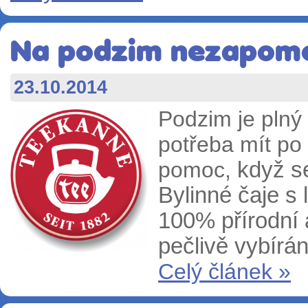
Na podzim nezapomeň
23.10.2014
Podzim je plný 
potřeba mít po
pomoc,
když s
Bylinné čaje s
100%
přírodní 
pečlivě vybírá
Celý článek »