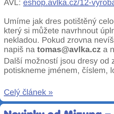
AVL:
eshop.avlka.cz/12-vyrob
Umíme jak dres potištěný cel
který si můžete navrhnout úpl
nekladou. Pokud zrovna nevíš j
napiš na
tomas@avlka.cz
a n
Další možností jsou dresy od
potiskneme jménem, číslem, l
Celý článek »