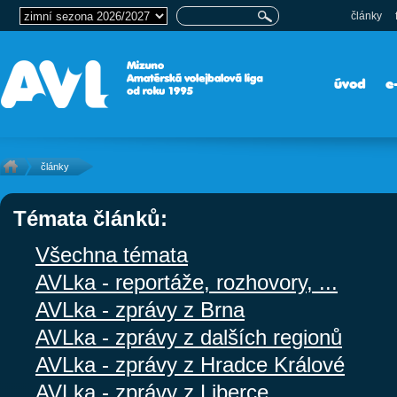
články
úvod
e
články
Témata článků:
Všechna témata
AVLka - reportáže, rozhovory, ...
AVLka - zprávy z Brna
AVLka - zprávy z dalších regionů
AVLka - zprávy z Hradce Králové
AVLka - zprávy z Liberce