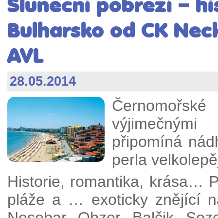
Sluneční pobřeží – hi
Bulharsko od CK Nec
AVL
28.05.2014
Černomořské
výjimečnými 
připomíná nád
perla velkolep
Historie, romantika, krása… 
pláže a … exoticky znějící 
Nesebar, Obzor, Balčik, Soz