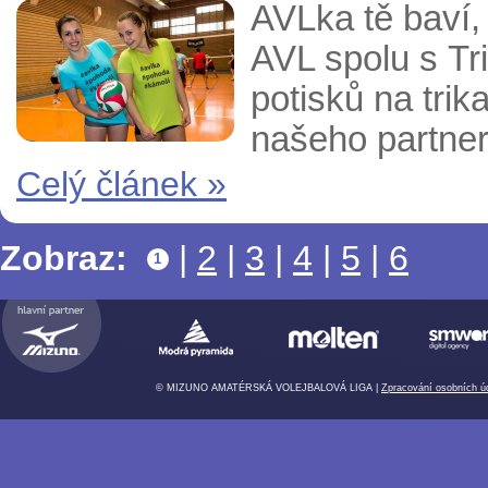
AVLka tě baví, 
AVL spolu s Tri
potisků na tri
našeho partner
Celý článek »
Zobraz:
|
2
|
3
|
4
|
5
|
6
1
© MIZUNO AMATÉRSKÁ VOLEJBALOVÁ LIGA |
Zpracování osobních ú