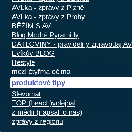
AVLka - zprávy z Plzně
AVLka - zprávy z Prahy
BĚŽÍM S AVL
Blog Modré Pyramidy
DATLOVINY - pravidelný zpravodaj A
Evíkův BLOG
lifestyle
mezi čtyřma očima
produktové tipy
Slevomat
TOP (beach)volejbal
z médií (napsali o nás)
zprávy z regionu