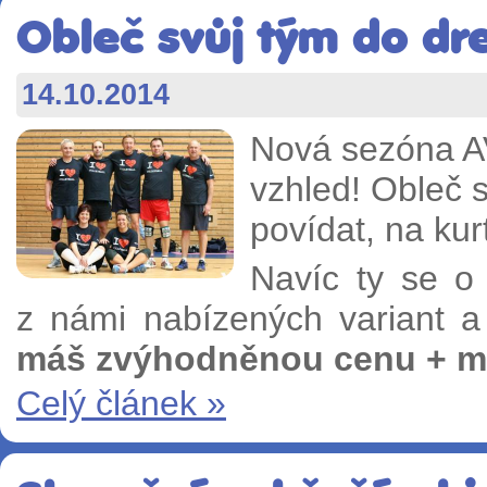
Obleč svůj tým do dre
14.10.2014
Nová sezóna AV
vzhled! Obleč 
povídat, na kur
Navíc ty se o 
z námi nabízených variant 
máš zvýhodněnou cenu + mí
Celý článek »