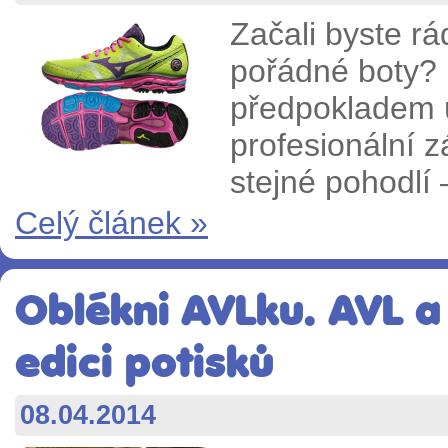
Začali byste rá
pořádné boty? 
předpokladem 
profesionální z
stejné pohodlí 
Celý článek »
Oblékni AVLku. AVL a 
edici potisků
08.04.2014