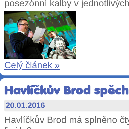
posezónní kalby v jednotlivý
Celý článek »
Havlíčkův Brod spěch
20.01.2016
Havlíčkův Brod má splněno čtyř