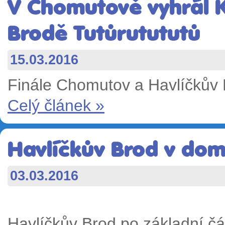
V Chomutově vyhrál K
Brodě Tutůrutututů
15.03.2016
Finále Chomutov a Havlíčkův
Celý článek »
Havlíčkův Brod v dom
03.03.2016
Havlíčkův Brod po základní čá