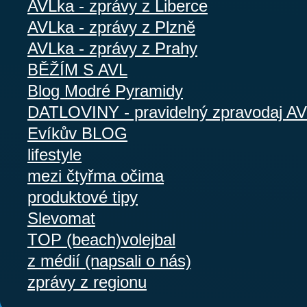
AVLka - zprávy z Liberce
AVLka - zprávy z Plzně
AVLka - zprávy z Prahy
BĚŽÍM S AVL
Blog Modré Pyramidy
DATLOVINY - pravidelný zpravodaj A
Evíkův BLOG
lifestyle
mezi čtyřma očima
produktové tipy
Slevomat
TOP (beach)volejbal
z médií (napsali o nás)
zprávy z regionu