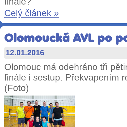
finále?
Celý článek »
Olomoucká AVL po po
12.01.2016
Olomouc má odehráno tři pětin
finále i sestup. Překvapením 
(Foto)