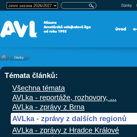
články
úvod
e
články
Témata článků:
Všechna témata
AVLka - reportáže, rozhovory, ...
AVLka - zprávy z Brna
AVLka - zprávy z dalších regionů
AVLka - zprávy z Hradce Králové