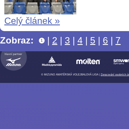
Celý článek »
Zobraz:
|
2
|
3
|
4
|
5
|
6
|
7
1
© MIZUNO AMATÉRSKÁ VOLEJBALOVÁ LIGA |
Zpracování osobních ú