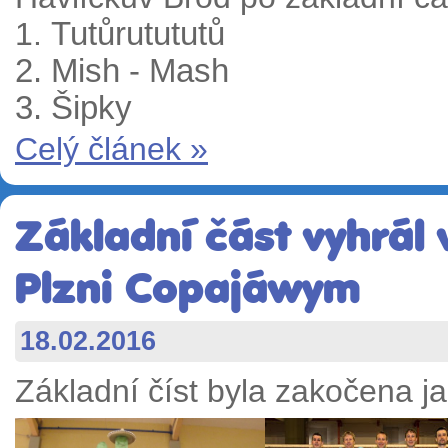
1.
Tutůrutututů
2. Mish - Mash
3. Šipky
Celý článek »
Základní část vyhrál
Plzni Copajáwym
18.02.2016
Základní číst byla zakočena j