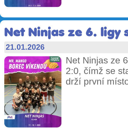
Net Ninjas ze 6. ligy 
21.01.2026
Net Ninjas ze 6
2:0, čímž se st
drží první místo