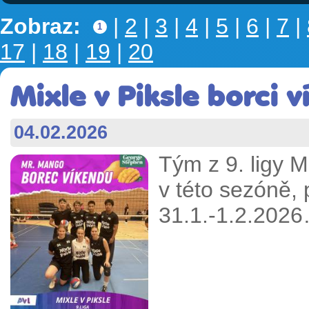
Zobraz:
|
2
|
3
|
4
|
5
|
6
|
7
|
1
17
|
18
|
19
|
20
Mixle v Piksle borci 
04.02.2026
Tým z 9. ligy Mi
v této sezóně, 
31.1.-1.2.202