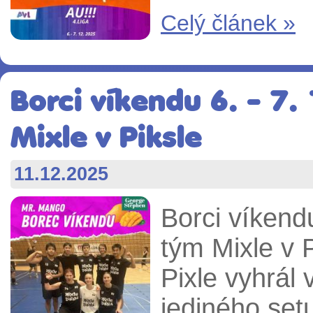
Celý článek »
Borci víkendu 6. - 7.
Mixle v Piksle
11.12.2025
B
orci víkend
tým Mixle v 
Pixle vyhrál
jediného set