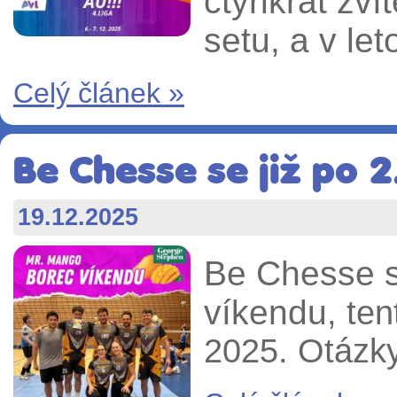
čtyřikrát zví
setu, a v let
Celý článek »
Be Chesse se již po 2
19.12.2025
Be Chesse se
víkendu
, te
2025.
Otázky