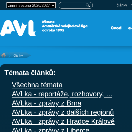
články
úvod
e
články
Témata článků:
Všechna témata
AVLka - reportáže, rozhovory, ...
AVLka - zprávy z Brna
AVLka - zprávy z dalších regionů
AVLka - zprávy z Hradce Králové
AVLka - zprávy z Liberce