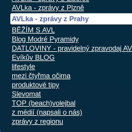
AVLka - zprávy z Plzně
AVLka - zprávy z Prahy
BĚŽÍM S AVL
Blog Modré Pyramidy
DATLOVINY - pravidelný zpravodaj A
Evíkův BLOG
lifestyle
mezi čtyřma očima
produktové tipy
Slevomat
TOP (beach)volejbal
z médií (napsali o nás)
zprávy z regionu