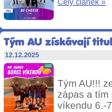
Celý článek »
Tým AU získávají titul
12.12.2025
Tým AU!!! ze
zápas a tím s
víkendu 6.-7