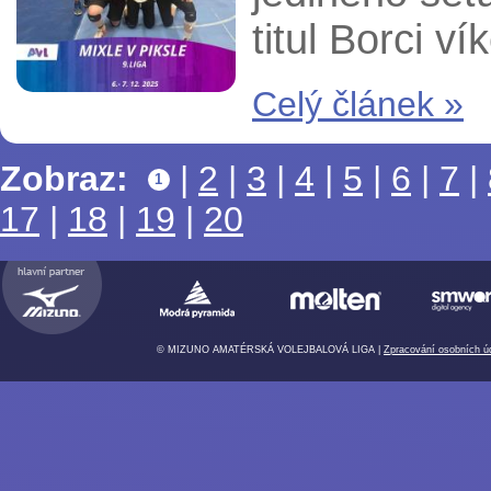
titul Borci ví
Celý článek »
Zobraz:
|
2
|
3
|
4
|
5
|
6
|
7
|
1
17
|
18
|
19
|
20
© MIZUNO AMATÉRSKÁ VOLEJBALOVÁ LIGA |
Zpracování osobních ú