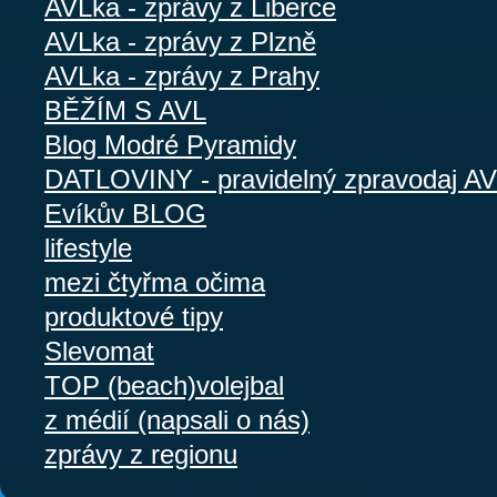
AVLka - zprávy z Liberce
AVLka - zprávy z Plzně
AVLka - zprávy z Prahy
BĚŽÍM S AVL
Blog Modré Pyramidy
DATLOVINY - pravidelný zpravodaj A
Evíkův BLOG
lifestyle
mezi čtyřma očima
produktové tipy
Slevomat
TOP (beach)volejbal
z médií (napsali o nás)
zprávy z regionu