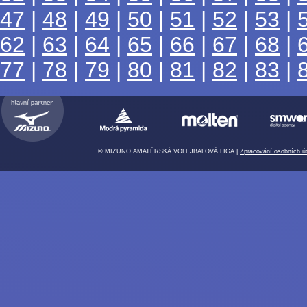
47
|
48
|
49
|
50
|
51
|
52
|
53
|
62
|
63
|
64
|
65
|
66
|
67
|
68
|
77
|
78
|
79
|
80
|
81
|
82
|
83
|
© MIZUNO AMATÉRSKÁ VOLEJBALOVÁ LIGA |
Zpracování osobních ú