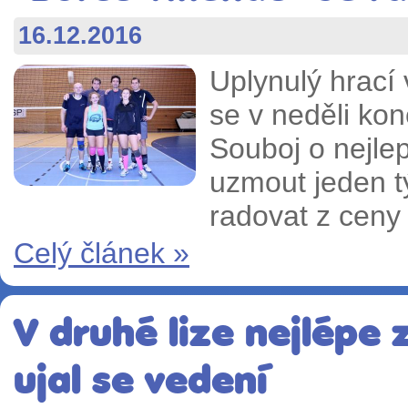
16.12.2016
Uplynulý hrací 
se v neděli ko
Souboj o nejle
uzmout jeden t
radovat z ceny
Celý článek »
V druhé lize nejlépe 
ujal se vedení