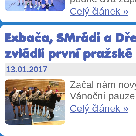
Celý článek »
Exbača, SMrádi a Dř
zvládli první pražské
13.01.2017
Začal nám nový
Vánoční pauze
Celý článek »