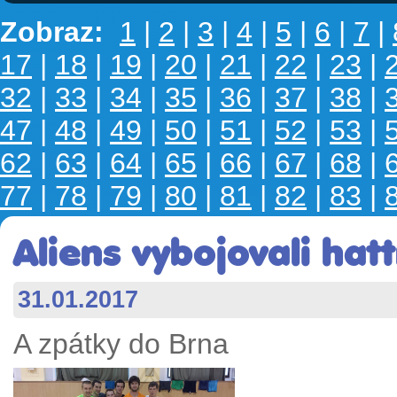
Zobraz:
1
|
2
|
3
|
4
|
5
|
6
|
7
|
17
|
18
|
19
|
20
|
21
|
22
|
23
|
32
|
33
|
34
|
35
|
36
|
37
|
38
|
47
|
48
|
49
|
50
|
51
|
52
|
53
|
62
|
63
|
64
|
65
|
66
|
67
|
68
|
77
|
78
|
79
|
80
|
81
|
82
|
83
|
Aliens vybojovali hatt
31.01.2017
A zpátky do Brna