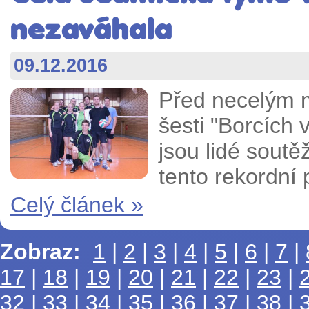
nezaváhala
09.12.2016
Před necelým m
šesti "Borcích v
jsou lidé soutě
tento rekordní
Celý článek »
Zobraz:
1
|
2
|
3
|
4
|
5
|
6
|
7
|
17
|
18
|
19
|
20
|
21
|
22
|
23
|
32
|
33
|
34
|
35
|
36
|
37
|
38
|