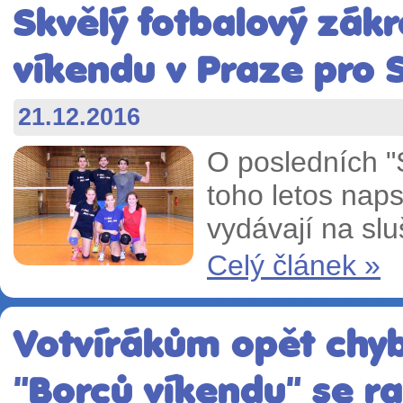
Skvělý fotbalový zákr
víkendu v Praze pro 
21.12.2016
O posledních "
toho letos nap
vydávají na slu
Celý článek »
Votvírákům opět chyb
"Borců víkendu" se r