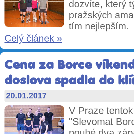
dozvíte, který 
pražských amat
tím nejlepším.
Celý článek »
Cena za Borce víkend
doslova spadla do kl
20.01.2017
V Praze tentok
"Slevomat Borc
pouhé dva záp