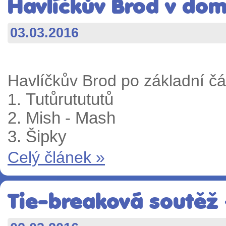
Havlíčkův Brod v dom
03.03.2016
Havlíčkův Brod po základní čá
1.
Tutůrutututů
2. Mish - Mash
3. Šipky
Celý článek »
Tie-breaková soutěž -