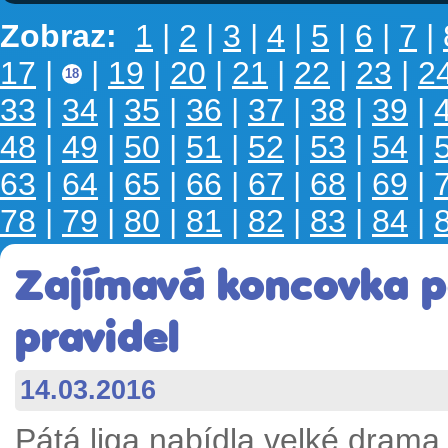
Zobraz:
1
|
2
|
3
|
4
|
5
|
6
|
7
|
17
|
|
19
|
20
|
21
|
22
|
23
|
2
18
33
|
34
|
35
|
36
|
37
|
38
|
39
|
48
|
49
|
50
|
51
|
52
|
53
|
54
|
63
|
64
|
65
|
66
|
67
|
68
|
69
|
78
|
79
|
80
|
81
|
82
|
83
|
84
|
Zajímavá koncovka p
pravidel
14.03.2016
Pátá liga nabídla velké drama