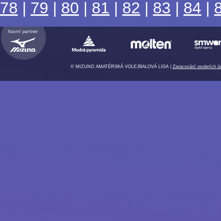
78
|
79
|
80
|
81
|
82
|
83
|
84
|
© MIZUNO AMATÉRSKÁ VOLEJBALOVÁ LIGA |
Zpracování osobních ú