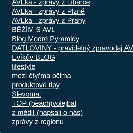
AVLka - zprávy z Liberce
AVLka - zprávy z Plzně
AVLka - zprávy z Prahy
BĚŽÍM S AVL
Blog Modré Pyramidy
DATLOVINY - pravidelný zpravodaj A
Evíkův BLOG
lifestyle
mezi čtyřma očima
produktové tipy
Slevomat
TOP (beach)volejbal
z médií (napsali o nás)
zprávy z regionu