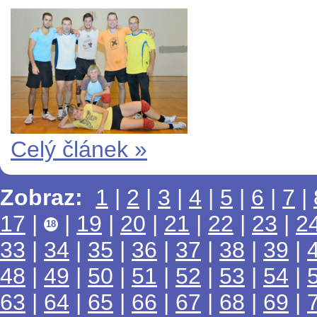
Celý článek »
Zobraz:
1
|
2
|
3
|
4
|
5
|
6
|
7
|
17
|
|
19
|
20
|
21
|
22
|
23
|
2
18
33
|
34
|
35
|
36
|
37
|
38
|
39
|
48
|
49
|
50
|
51
|
52
|
53
|
54
|
63
|
64
|
65
|
66
|
67
|
68
|
69
|