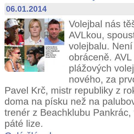
06.01.2014
Volejbal nás tě
AVLkou, spous
volejbalu. Není 
obráceně.
AVL 
plážových volej
nového, za prvo
Pavel Krč, mistr
republiky z r
doma na písku než na palub
trenér z Beachklubu Pankrác, 
páté lize.