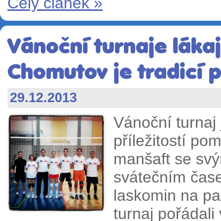
Celý článek »
Vánoční turnaje lákaj
Chomutov je tradicí 
29.12.2013
Vánoční turnaj 
příležitostí pomě
manšaft se svý
svátečním čase
laskomin na pa
turnaj pořádali