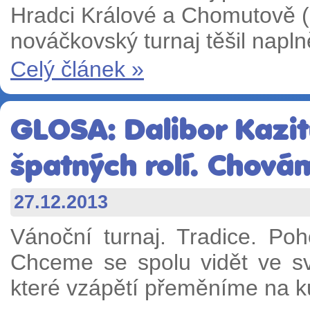
Hradci Králové a Chomutově (pr
nováčkovský turnaj těšil napln
Celý článek »
GLOSA: Dalibor Kazit
špatných rolí. Chovám
27.12.2013
Vánoční turnaj. Tradice. P
Chceme se spolu vidět ve sv
které vzápětí přeměníme na ku