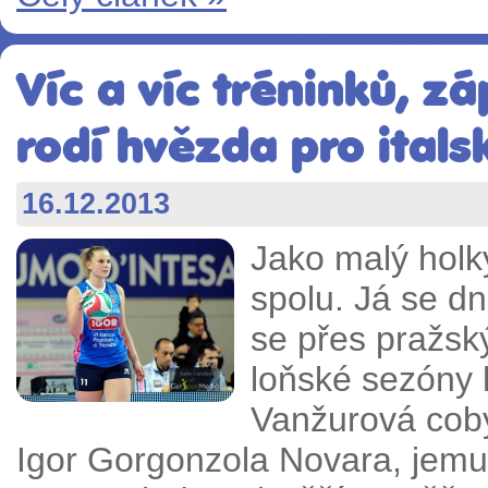
Víc a víc tréninků, z
rodí hvězda pro ital
16.12.2013
Jako malý holky
spolu. Já se d
se přes pražský
loňské sezóny 
Vanžurová coby
Igor Gorgonzola Novara, jemuž 