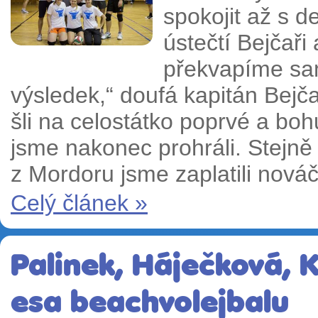
spokojit až s 
ústečtí Bejčaři
překvapíme sa
výsledek,“ doufá kapitán Bejč
šli na celostátko poprvé a boh
jsme nakonec prohráli. Stejně
z Mordoru jsme zaplatili nová
Celý článek »
Palinek, Háječková, K
esa beachvolejbalu