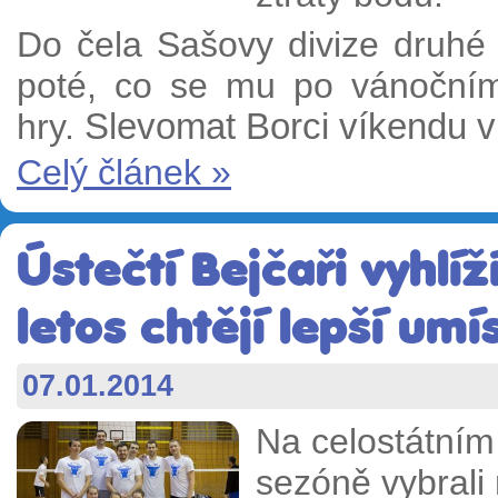
Do čela Sašovy divize druhé 
poté, co se mu po vánočním 
hry.
Slevomat Borci víkendu v
Celý článek »
Ústečtí Bejčaři vyhlíží
letos chtějí lepší umí
07.01.2014
Na celostátním 
sezóně vybrali