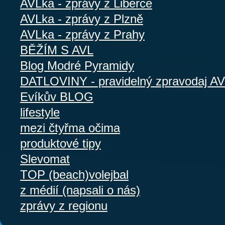
AVLka - zprávy z Liberce
AVLka - zprávy z Plzně
AVLka - zprávy z Prahy
BĚŽÍM S AVL
Blog Modré Pyramidy
DATLOVINY - pravidelný zpravodaj A
Evíkův BLOG
lifestyle
mezi čtyřma očima
produktové tipy
Slevomat
TOP (beach)volejbal
z médií (napsali o nás)
zprávy z regionu