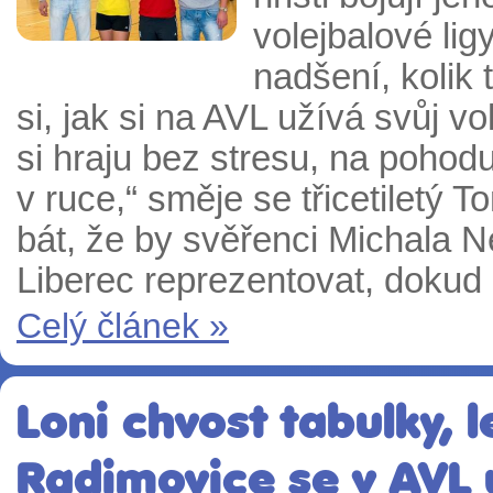
volejbalové lig
nadšení, kolik 
si, jak si na AVL užívá svůj v
si hraju bez stresu, na pohodu
v ruce,“ směje se třicetiletý 
bát, že by svěřenci Michala N
Liberec reprezentovat, dokud 
Celý článek »
Loni chvost tabulky, l
Radimovice se v AVL 