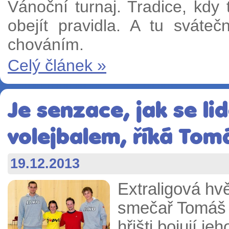
Vánoční turnaj. Tradice, kdy
obejít pravidla. A tu sváte
chováním.
Celý článek »
Je senzace, jak se lid
volejbalem, říká Tom
19.12.2013
Extraligová hv
smečař Tomáš H
hřišti bojují j