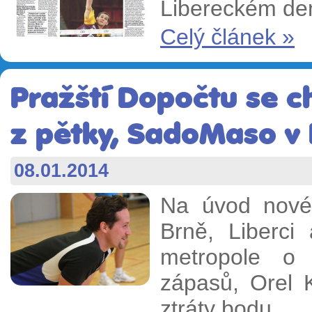
Libereckém den
Celý článek »
Pražští Dopočtu se c
z pětky, SadoMaso v 
08.01.2014
Na úvod nové
Brně, Liberci
metropole o 
zápasů, Orel 
ztráty bodu.