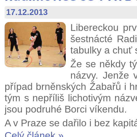
17.12.2013
Libereckou prvn
šestnácté Radi
tabulky a chuť 
Že se někdy tým
názvy. Jenže v
případ brněnských Žabařů i 
tým s nepříliš lichotivým náz
jsou podruhé Borci víkendu.
A v Praze se dařilo i bez kapit
Celý článek »