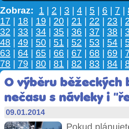
Zobraz:
1
|
2
|
3
|
4
|
5
|
6
|
7
|
17
|
18
|
19
|
20
|
21
|
22
|
23
|
32
|
33
|
34
|
35
|
36
|
37
|
38
|
48
|
49
|
50
|
51
|
52
|
53
|
54
|
63
|
64
|
65
|
66
|
67
|
68
|
69
|
78
|
79
|
80
|
81
|
82
|
83
|
84
|
O výběru běžeckých 
nečasu s návleky i "ř
09.01.2014
Pokud plánujet