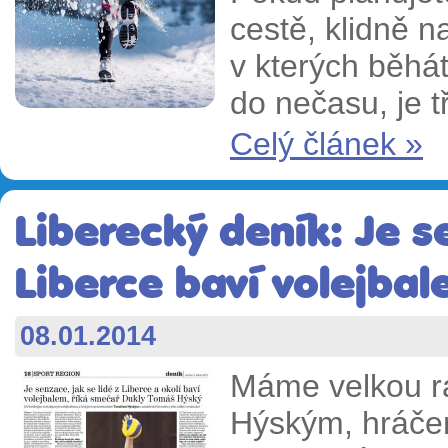
cestě, klidně n
v kterých běhát
do nečasu, je t
Celý článek »
Liberecký deník: Je s
Liberce baví volejba
08.01.2014
Máme velkou r
Hýským, hráčem