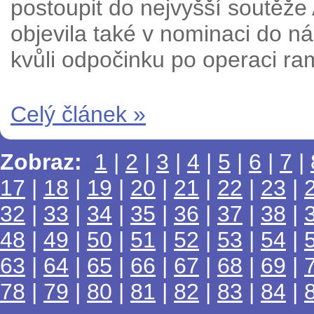
postoupit do nejvyšší soutěž
objevila také v nominaci do n
kvůli odpočinku po operaci ra
Celý článek »
Zobraz:
1
|
2
|
3
|
4
|
5
|
6
|
7
|
17
|
18
|
19
|
20
|
21
|
22
|
23
|
32
|
33
|
34
|
35
|
36
|
37
|
38
|
48
|
49
|
50
|
51
|
52
|
53
|
54
|
63
|
64
|
65
|
66
|
67
|
68
|
69
|
78
|
79
|
80
|
81
|
82
|
83
|
84
|