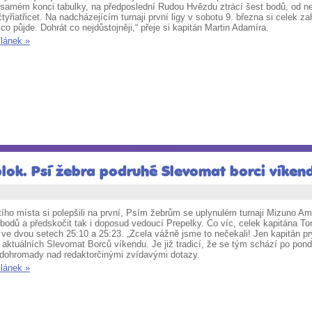
 samém konci tabulky, na předposlední Rudou Hvězdu ztrácí šest bodů, od ne
tyřiatřicet. Na nadcházejícím turnaji první ligy v sobotu 9. března si celek z
 co půjde. Dohrát co nejdůstojněji,“ přeje si kapitán Martin Adamíra.
článek »
lok. Psí žebra podruhé Slevomat borci víkend
tího místa si polepšili na první, Psím žebrům se uplynulém turnaji Mizuno Am
 bodů a předskočit tak i doposud vedoucí Prepelky. Co víc, celek kapitána 
 ve dvou setech 25:10 a 25:23. „Zcela vážně jsme to nečekali! Jen kapitán prý
 aktuálních Slevomat Borců víkendu. Je již tradicí, že se tým schází po pond
 dohromady nad redaktorčinými zvídavými dotazy.
článek »