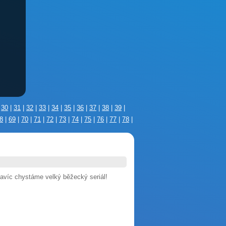
|
30
|
31
|
32
|
33
|
34
|
35
|
36
|
37
|
38
|
39
|
8
|
69
|
70
|
71
|
72
|
73
|
74
|
75
|
76
|
77
|
78
|
víc chystáme velký běžecký seriál!