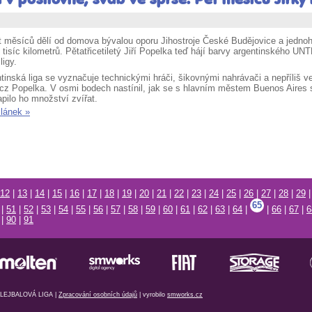
t měsíců dělí od domova bývalou oporu Jihostroje České Budějovice a jednoh
t tisíc kilometrů. Pětatřicetiletý Jiří Popelka teď hájí barvy argentinského U
ligy.
tinská liga se vyznačuje technickými hráči, šikovnými nahrávači a nepříliš 
.cz Popelka. V osmi bodech nastínil, jak se s hlavním městem Buenos Aires 
pilo ho množství zvířat.
článek »
12
|
13
|
14
|
15
|
16
|
17
|
18
|
19
|
20
|
21
|
22
|
23
|
24
|
25
|
26
|
27
|
28
|
29
65
|
51
|
52
|
53
|
54
|
55
|
56
|
57
|
58
|
59
|
60
|
61
|
62
|
63
|
64
|
|
66
|
67
|
6
|
90
|
91
EJBALOVÁ LIGA |
Zpracování osobních údajů
| vyrobilo
smworks.cz