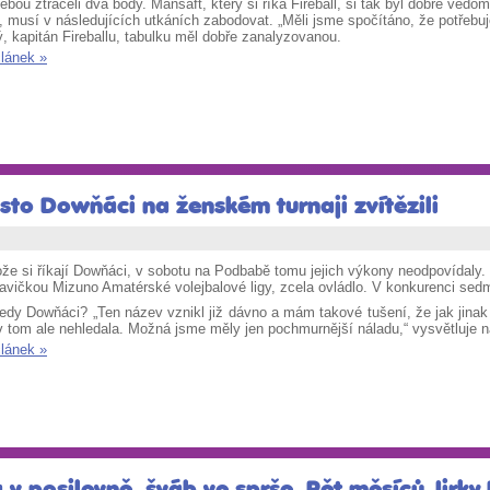
ebou ztráceli dva body. Manšaft, který si říká Fireball, si tak byl dobře vědo
, musí v následujících utkáních zabodovat. „Měli jsme spočítáno, že potřebu
, kapitán Fireballu, tabulku měl dobře zanalyzovanou.
článek »
esto Dowňáci na ženském turnaji zvítězili
že si říkají Dowňáci, v sobotu na Podbabě tomu jejich výkony neodpovídaly. 
avičkou Mizuno Amatérské volejbalové ligy, zcela ovládlo. V konkurenci sedmi
tedy Dowňáci? „Ten název vznikl již dávno a mám takové tušení, že jak jina
v tom ale nehledala. Možná jsme měly jen pochmurnější náladu,“ vysvětluje 
článek »
 v posilovně, šváb ve sprše. Pět měsíců Jirky