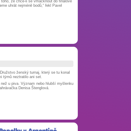
m toho, že chce-li se vmáčknout do finálové
jeme uhrát nejméně bodů,“ řekl Pavel
Družstvo ženský turnaj, který se tu konal
 týmů neztratilo ani set.
k než u piva. Význam nebo hlubší myšlenku
nahrávačka Denisa Štenglová.
 Popelky v Argentině