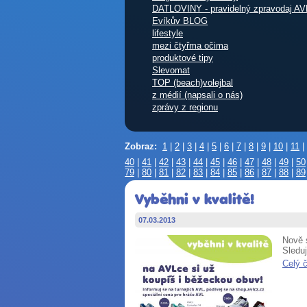
DATLOVINY - pravidelný zpravodaj AV
Evíkův BLOG
lifestyle
mezi čtyřma očima
produktové tipy
Slevomat
TOP (beach)volejbal
z médií (napsali o nás)
zprávy z regionu
Zobraz:
1
|
2
|
3
|
4
|
5
|
6
|
7
|
8
|
9
|
10
|
11
|
40
|
41
|
42
|
43
|
44
|
45
|
46
|
47
|
48
|
49
|
50
79
|
80
|
81
|
82
|
83
|
84
|
85
|
86
|
87
|
88
|
89
Vyběhni v kvalitě!
07.03.2013
Nově 
Sledu
Celý 