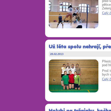
před s
pětice
Zelený
Celý 
Už léta spolu nehrají, př
28.02.2013
Přesto
pod hl
Proč 
bych 
Celý 
Holubi na tréninku, kočka