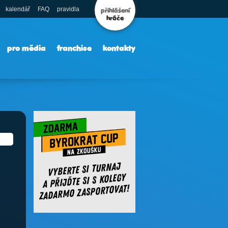
kalendář
FAQ
pravidla
přihlášení
hráče
pro média
franchise
kontakty