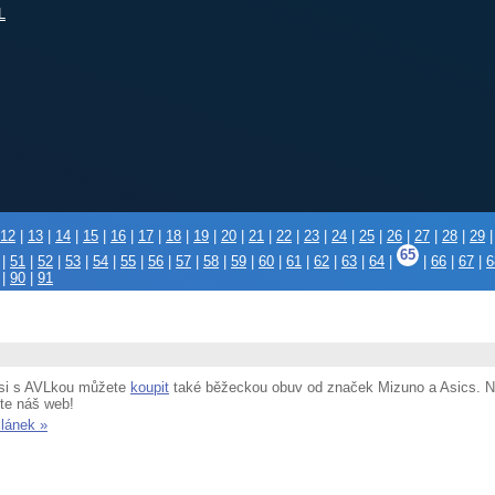
L
12
|
13
|
14
|
15
|
16
|
17
|
18
|
19
|
20
|
21
|
22
|
23
|
24
|
25
|
26
|
27
|
28
|
29
65
|
51
|
52
|
53
|
54
|
55
|
56
|
57
|
58
|
59
|
60
|
61
|
62
|
63
|
64
|
|
66
|
67
|
6
|
90
|
91
si s AVLkou můžete
koupit
také běžeckou obuv od značek Mizuno a Asics. Na
jte náš web!
článek »