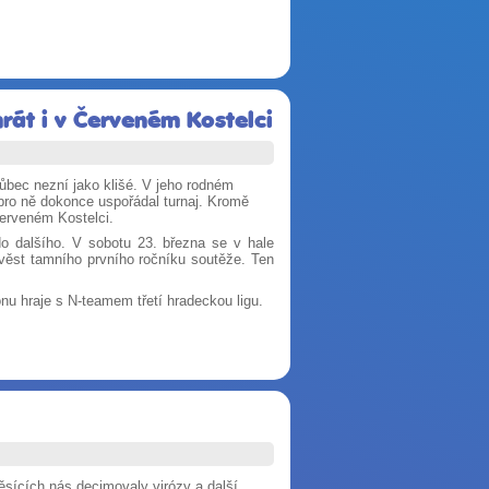
át i v Červeném Kostelci
ůbec nezní jako klišé. V jeho rodném
 pro ně dokonce uspořádal turnaj. Kromě
erveném Kostelci.
do dalšího. V sobotu 23. března se v hale
věst tamního prvního ročníku soutěže. Ten
nu hraje s N-teamem třetí hradeckou ligu.
ěsících nás decimovaly virózy a další