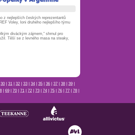
o z nejlepších českých reprezentantů
NTREF Voley, loni druhého nejlepšího týmu
velkým diváckým zájmem,“ shrnul pro
sžil.
Těší se z levného masa na steaky,
|
30
|
31
|
32
|
33
|
34
|
35
|
36
|
37
|
38
|
39
|
8
|
69
|
70
|
71
|
72
|
73
|
74
|
75
|
76
|
77
|
78
|