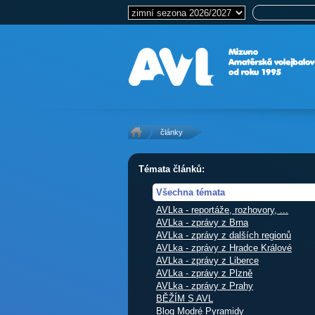
články
Témata článků:
Všechna témata
AVLka - reportáže, rozhovory, ...
AVLka - zprávy z Brna
AVLka - zprávy z dalších regionů
AVLka - zprávy z Hradce Králové
AVLka - zprávy z Liberce
AVLka - zprávy z Plzně
AVLka - zprávy z Prahy
BĚŽÍM S AVL
Blog Modré Pyramidy