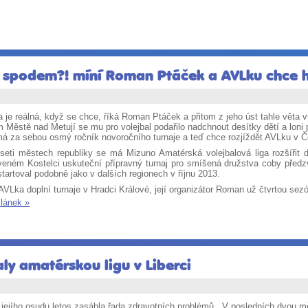
spodem?! míní Roman Ptáček a AVLku chce hr
je reálná, když se chce, říká Roman Ptáček a přitom z jeho úst tahle věta v
Městě nad Metují se mu pro volejbal podařilo nadchnout desítky dětí a loni
má za sebou osmý ročník novoročního turnaje a teď chce rozjíždět AVLku v Č
seti městech republiky se má Mizuno Amatérská volejbalová liga rozšířit 
veném Kostelci uskuteční přípravný turnaj pro smíšená družstva coby předz
tartoval podobně jako v dalších regionech v říjnu 2013.
VLka doplní turnaje v Hradci Králové, její organizátor Roman už čtvrtou sezó
článek »
ly amatérskou ligu v Liberci
jejího osudu letos zasáhla řada zdravotních problémů. „V posledních dvou m