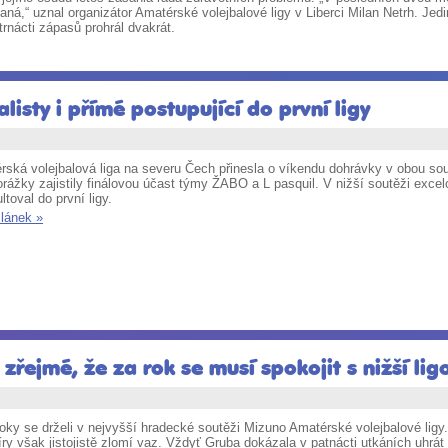
naná,“ uznal organizátor Amatérské volejbalové ligy v Liberci Milan Netrh. Je
rnácti zápasů prohrál dvakrát.
listy i přímé postupující do první ligy
ská volejbalová liga na severu Čech přinesla o víkendu dohrávky v obou sout
rážky zajistily finálovou účast týmy ŽABO a L pasquil. V nižší soutěži excelo
ltoval do první ligy.
článek »
řejmé, že za rok se musí spokojit s nižší lig
roky se drželi v nejvyšší hradecké soutěži Mizuno Amatérské volejbalové lig
y však jistojistě zlomí vaz. Vždyť Gruba dokázala v patnácti utkáních uhrát