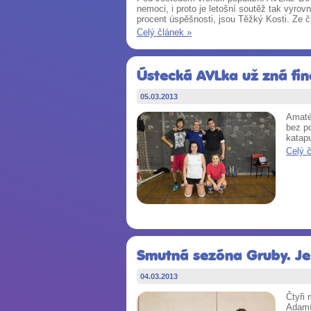
nemoci, i proto je letošní soutěž tak vyrov
procent úspěšnosti, jsou Těžký Kosti. Ze čt
Celý článek »
Ústecká AVLka už zná fina
05.03.2013
Amatér
bez po
katapu
Celý 
Smutná sezóna Gruby. Je z
04.03.2013
Čtyři 
Adamír