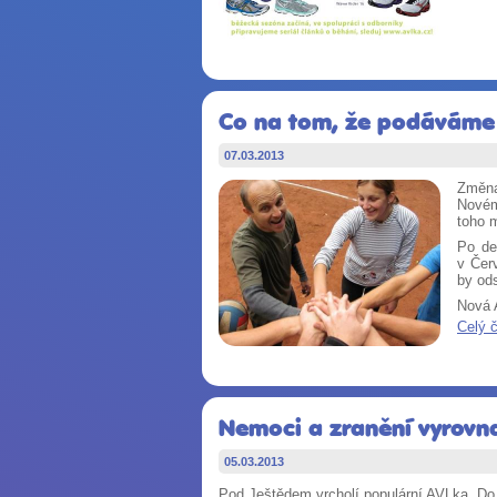
Co na tom, že podáváme 
07.03.2013
Změna 
Novém 
toho 
Po de
v Čer
by ods
Nová A
Celý 
Nemoci a zranění vyrovna
05.03.2013
Pod Ještědem vrcholí populární AVLka. Do 