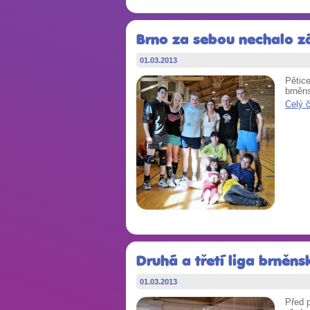
Brno za sebou nechalo zák
01.03.2013
Pětice
brněns
Celý 
Druhá a třetí liga brněnsk
01.03.2013
Před 