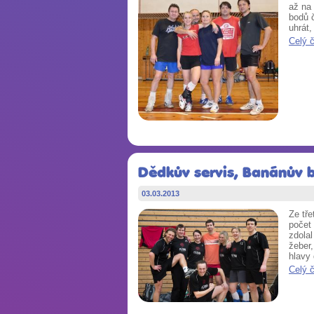
až na
bodů č
uhrát,
Celý 
Dědkův servis, Banánův b
03.03.2013
Ze tře
počet
zdolal
žeber,
hlavy
Celý 