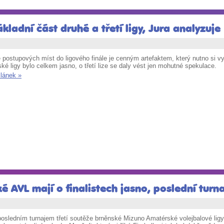
ladní část druhé a třetí ligy, Jura analyzuje
 postupových míst do ligového finále je cenným artefaktem, který nutno si v
ké ligy bylo celkem jasno, o třetí lize se daly vést jen mohutné spekulace.
článek »
é AVL mají o finalistech jasno, poslední turna
posledním turnajem třetí soutěže brněnské Mizuno Amatérské volejbalové ligy