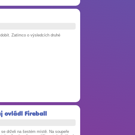
ydobít. Zatímco o výsledcích druhé
j ovládl Fireball
 se drželi na šestém místě. Na soupeře