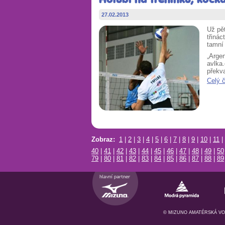
27.02.2013
Už pě
třinác
tamní 
„Argen
avlka
překva
Celý 
Zobraz:
1
|
2
|
3
|
4
|
5
|
6
|
7
|
8
|
9
|
10
|
11
|
40
|
41
|
42
|
43
|
44
|
45
|
46
|
47
|
48
|
49
|
50
79
|
80
|
81
|
82
|
83
|
84
|
85
|
86
|
87
|
88
|
89
© MIZUNO AMATÉRSKÁ VOL