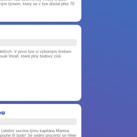
diným týmem, který se v lize dostal přes 70
ěžích. V první lize si výborným finišem
vali Voraři, které plný bodový zisk
ou
y. Letošní sezóna týmu kapitána Martina
 pouhé tři body! Se sedmi procenty se hřeje