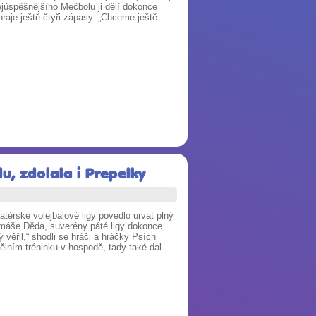
júspěšnějšího Mečbolu ji dělí dokonce
ahraje ještě čtyři zápasy. „Chceme ještě
u, zdolala i Prepelky
atérské volejbalové ligy povedlo urvat plný
Tomáše Děda, suverény páté ligy dokonce
 věřil,“ shodli se hráči a hráčky Psích
ělním tréninku v hospodě, tady také dal