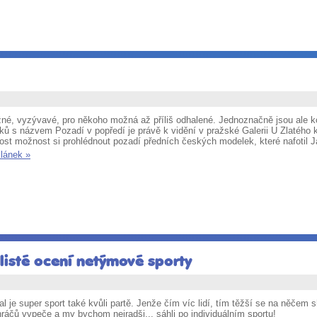
né, vyzývavé, pro někoho možná až příliš odhalené. Jednoznačně jsou ale kon
ků s názvem Pozadí v popředí je právě k vidění v pražské Galerii U Zlatého
nost možnost si prohlédnout pozadí předních českých modelek, které nafotil 
článek »
listé ocení netýmové sporty
al je super sport také kvůli partě. Jenže čím víc lidí, tím těžší se na něče
ráčů vypeče a my bychom nejradši... sáhli po individuálním sportu!