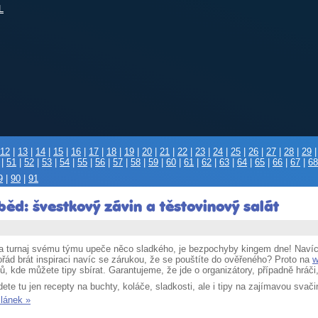
L
12
|
13
|
14
|
15
|
16
|
17
|
18
|
19
|
20
|
21
|
22
|
23
|
24
|
25
|
26
|
27
|
28
|
29
|
51
|
52
|
53
|
54
|
55
|
56
|
57
|
58
|
59
|
60
|
61
|
62
|
63
|
64
|
65
|
66
|
67
|
68
9
|
90
|
91
běd: švestkový závin a těstovinový salát
a turnaj svému týmu upeče něco sladkého, je bezpochyby kingem dne! Navíc
řád brát inspiraci navíc se zárukou, že se pouštíte do ověřeného? Proto na
w
ů, kde můžete tipy sbírat. Garantujeme, že jde o organizátory, případně hráč
ete tu jen recepty na buchty, koláče, sladkosti, ale i tipy na zajímavou svači
článek »