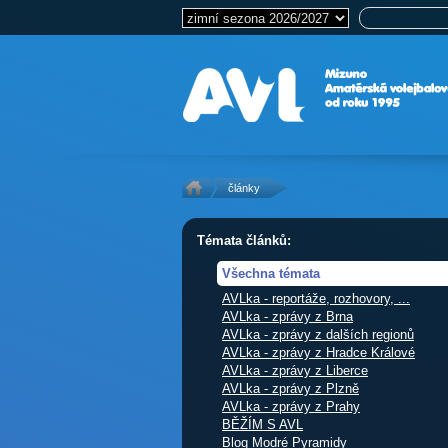
články
Témata článků:
Všechna témata
AVLka - reportáže, rozhovory, ...
AVLka - zprávy z Brna
AVLka - zprávy z dalších regionů
AVLka - zprávy z Hradce Králové
AVLka - zprávy z Liberce
AVLka - zprávy z Plzně
AVLka - zprávy z Prahy
BĚŽÍM S AVL
Blog Modré Pyramidy