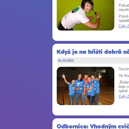
Pokud
největ
Právě
naladě
Celý 
Když je na hřišti dobrá ná
01.10.2012
Sezóna
Ve fin
„Bulán
boje o
úplně
Celý 
Odbornice: Vhodným cviče