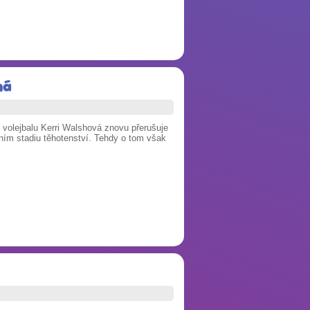
ná
o volejbalu Kerri Walshová znovu přerušuje
ním stadiu těhotenství. Tehdy o tom však