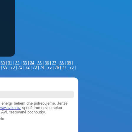
|
30
|
31
|
32
|
33
|
34
|
35
|
36
|
37
|
38
|
39
|
|
69
|
70
|
71
|
72
|
73
|
74
|
75
|
76
|
77
|
78
|
 energii během dne potřebujeme. Jenže
ww.avlka.cz
spouštíme novou sekci
i, AVL testované pochoutky.
nku.