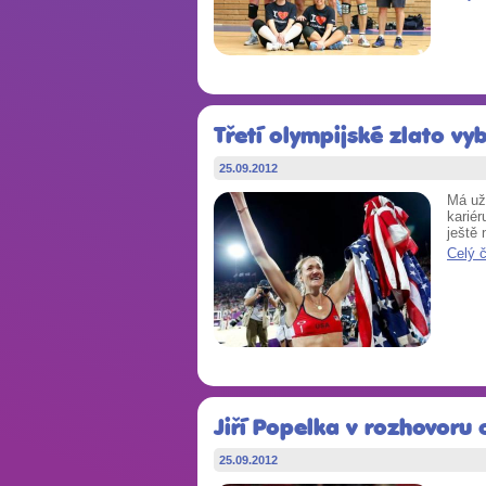
Třetí olympijské zlato v
25.09.2012
Má už 
karié
ještě 
Celý 
Jiří Popelka v rozhovoru 
25.09.2012