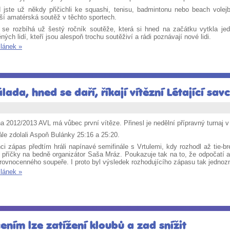
 jste už někdy přičichli ke squashi, tenisu, badmintonu nebo beach vole
ší amatérská soutěž v těchto sportech.
 se rozbíhá už šestý ročník soutěže, která si hned na začátku vytkla jede
ných lidí, kteří jsou alespoň trochu soutěživí a rádi poznávají nové lidi.
článek »
lada, hned se daří, říkají vítězní Létající savc
 2012/2013 AVL má vůbec první vítěze. Přinesl je nedělní přípravný turnaj v Li
ále zdolali Aspoň Bulánky 25:16 a 25:20.
ci zápas předtím hráli napínavé semifinále s Vrtulemi, kdy rozhodl až tie-br
 příčky na bedně organizátor Saša Mráz. Poukazuje tak na to, že odpočatí a 
 rovnocenného soupeře. I proto byl výsledek rozhodujícího zápasu tak jednoz
článek »
ním lze zatížení kloubů a zad snížit