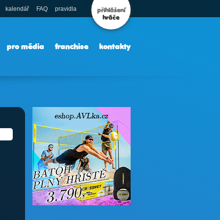
kalendář
FAQ
pravidla
přihlášení
hráče
pro média
franchise
kontakty