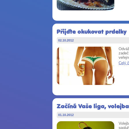
Přijďte okukovat prdelky
02.10.2012
Odváž
zadeč
veřej
Celý 
Začíná Vaše liga, volejba
01.10.2012
Volejb
spoluh