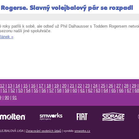
 Rogerse. Slavný volejbalový pár se rozpadl
 roky patřili k sobě, ale odteď už Phil Dalhausser s Toddem Rogersem netvoří 
 sezonu našli jiné spoluhráče.
článek »
12
|
13
|
14
|
15
|
16
|
17
|
18
|
19
|
20
|
21
|
22
|
23
|
24
|
25
|
26
|
27
|
28
|
29
|
51
|
52
|
53
|
54
|
55
|
56
|
57
|
58
|
59
|
60
|
61
|
62
|
63
|
64
|
65
|
66
|
67
|
68
9
|
90
|
91
EJBALOVÁ LIGA |
Zpracování osobních údajů
| vyrobilo
smworks.cz