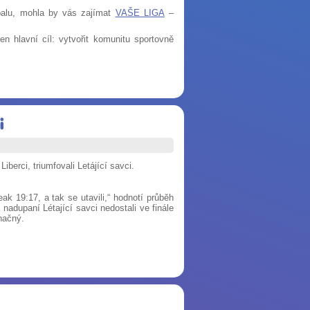
jbalu, mohla by vás zajímat
VAŠE LIGA
–
n hlavní cíl: vytvořit komunitu sportovně
i
berci, triumfovali Letájící savci.
eak 19:17, a tak se utavili,“ hodnotí průběh
nadupaní Létající savci nedostali ve finále
načný.