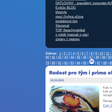
DATLOVINY - pravidelný zpravodaj AV
Evíkův BLOG
lifestyle
mezi čtyřma očima
produktové tipy
Slevomat
TOP (beach)volejbal
z médií (napsali o nás)
zprávy z regionu
Zobraz:
1
|
2
|
3
|
4
|
5
|
6
|
7
|
8
|
9
|
10
|
11
|
40
|
41
|
42
|
43
|
44
|
45
|
46
|
47
|
48
|
49
|
50
86
79
|
80
|
81
|
82
|
83
|
84
|
85
|
|
87
|
88
|
8
Radost pro tým i prima o
03.10.2012
Kdo n
kde po
recept
Nenajd
Celý 