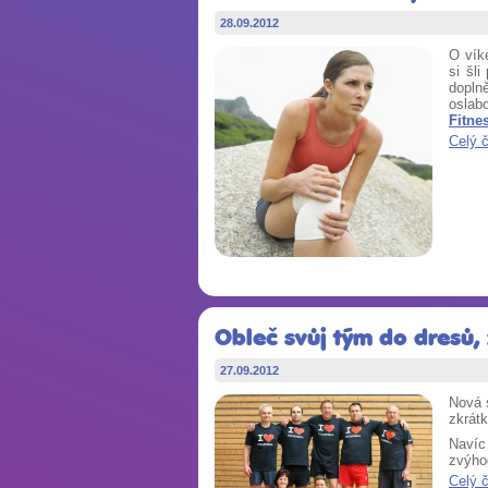
28.09.2012
O víke
si šl
doplně
oslab
Fitne
Celý 
Obleč svůj tým do dresů, 
27.09.2012
Nová 
zkrát
Navíc
zvýho
Celý 