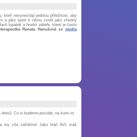
, kteří nevynechájí jedinou příležitost, aby
em a jaký sport k němu zvolit jako vhodný
asti lopatek a hrudní páteře, které je často
ioterapeutka Renata Hanušová ze
studia
dresů. Co si budeme povídat, na kurtu to
t a my vše zařídíme! Jako hráč AVL máš