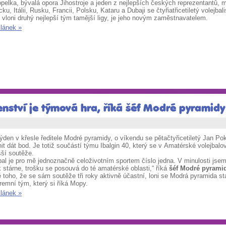
opelka, bývalá opora Jihostroje a jeden z nejlepších českých reprezentantů, 
u, Itálii, Rusku, Francii, Polsku, Kataru a Dubaji se čtyřiatřicetiletý volejb
 vloni druhý nejlepší tým tamější ligy, je jeho novým zaměstnavatelem.
článek »
enství je týmová hra, říká šéf Modré pyramidy
ýden v křesle ředitele Modré pyramidy, o víkendu se pětačtyřicetiletý Jan Po
it dát bod. Je totiž součástí týmu Ibalgin 40, který se v Amatérské volejbalo
šší soutěže.
bal je pro mě jednoznačně celoživotním sportem číslo jedna. V minulosti jsem 
 stárne, trošku se posouvá do té amatérské oblasti,“ říká
šéf Modré pyrami
toho, že se sám soutěže tři roky aktivně účastní, loni se Modrá pyramida sta
iremní tým, který si říká Mopy.
článek »