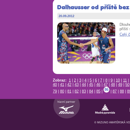
Dalhausser od příště bez
20.09.2012
Dlouhé
příští
Celý 
Zobraz:
1
|
2
|
3
|
4
|
5
|
6
|
7
|
8
|
9
|
10
|
11
|
40
|
41
|
42
|
43
|
44
|
45
|
46
|
47
|
48
|
49
|
50
86
79
|
80
|
81
|
82
|
83
|
84
|
85
|
|
87
|
88
|
8
© MIZUNO AMATÉRSKÁ VOL