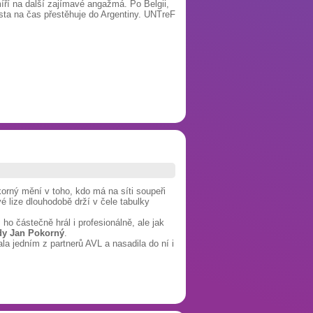
míří na další zajímavé angažmá. Po Belgii,
alista na čas přestěhuje do Argentiny. UNTreF
korný mění v toho, kdo má na síti soupeři
vé lize dlouhodobě drží v čele tabulky
ho částečně hrál i profesionálně, ale jak
dy Jan Pokorný
.
la jedním z partnerů AVL a nasadila do ní i