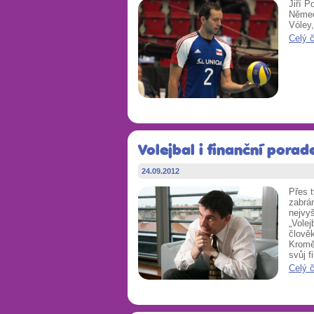
Jiří P
Německ
Vóley,
Celý 
Volejbal i finanční porad
24.09.2012
Přes t
zabrán
nejvy
„Volej
člověk
Kromě 
svůj f
Celý 