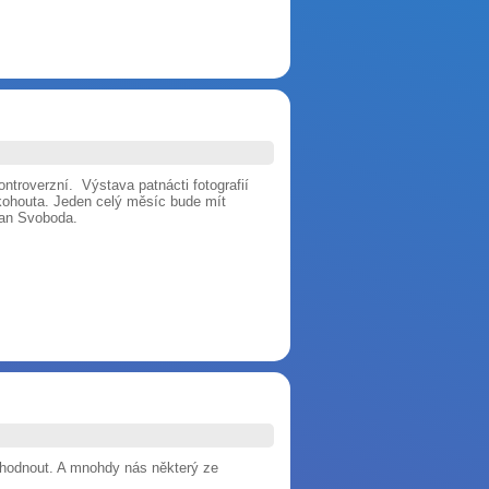
troverzní. Výstava patnácti fotografií
 kohouta. Jeden celý měsíc bude mít
Jan Svoboda.
m shodnout. A mnohdy nás některý ze