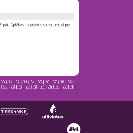
pár. Špičkoví plážoví volejbalisté si pro
|
30
|
31
|
32
|
33
|
34
|
35
|
36
|
37
|
38
|
39
|
|
69
|
70
|
71
|
72
|
73
|
74
|
75
|
76
|
77
|
78
|