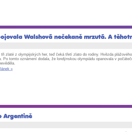
ybojovala Walshová nečekaně mrzutá. A těhot
tři zlaté z olympijských her, teď čeká třetí zlato do rodiny. Hvězda plážovéh
ru. Po tomto oznámení dodala, že londýnskou olympiádu opanovala v počáteč
nevěděla.
článek »
o Argentině