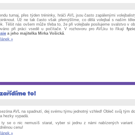
ndu turnaj, přes týden tréninky, hráči AVL jsou často zapálenými volejbalisty
i pinknout. Už ne tak často však přemýšlíme, co dělá volejbal s naším těl
k. Těšit nás ovšem může třeba to, že při volejbale posilujeme svalstvo v obl
ováno při práci vsedě u počítače. V rozhovoru pro AVLku to říkají
fyz
ssie
a jeho majitelka Mirka Vošická
.
článek »
zařídíme to!
sezóna AVL na spadnutí, dej svému týmu jednotný vzhled! Obleč svůj tým do 
ka hezky vypadá.
 ty se o nic nemusíš starat, vyber si jednu z námi nabízených varian
dněnou cenu!
článek »