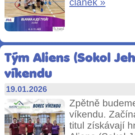
článek »
Tým Aliens (Sokol Jehn
víkendu
19.01.2026
Zpětně budeme
víkendu. Začín
titul získávají 