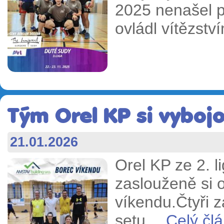
2025 nenašel p
ovládl vítězství
Tým Orel KP si vybojov
21.01.2026
Orel KP ze 2. li
zaslouženě si 
víkendu.Čtyři z
setu…
Celý člá