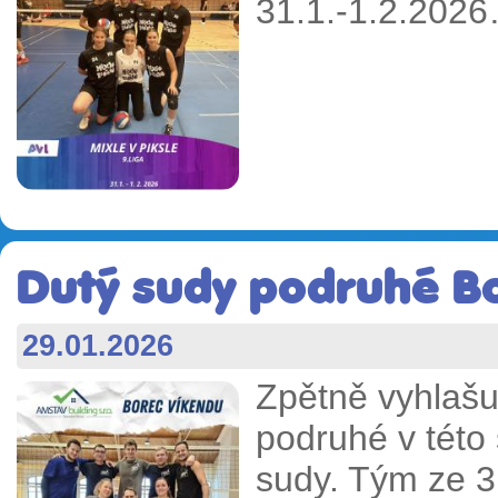
31.1.-1.2.202
Dutý sudy podruhé Bo
29.01.2026
Zpětně vyhlaš
podruhé v této 
sudy. Tým ze 3