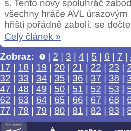
s. Tento nový spoluhráč zabodo
všechny hráče AVL úrazovým po
hřišti pořádně zabolí, se dočte
Celý článek »
Zobraz:
|
2
|
3
|
4
|
5
|
6
|
7
|
1
17
|
18
|
19
|
20
|
21
|
22
|
23
|
32
|
33
|
34
|
35
|
36
|
37
|
38
|
47
|
48
|
49
|
50
|
51
|
52
|
53
|
62
|
63
|
64
|
65
|
66
|
67
|
68
|
77
|
78
|
79
|
80
|
81
|
82
|
83
|