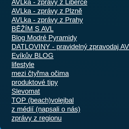
AVLka - zprávy z Liberce
AVLka - zprávy z Plzně
AVLka - zprávy z Prahy
BĚŽÍM S AVL
Blog Modré Pyramidy
DATLOVINY - pravidelný zpravodaj A
Evíkův BLOG
lifestyle
mezi čtyřma očima
produktové tipy
Slevomat
TOP (beach)volejbal
z médií (napsali o nás)
zprávy z regionu