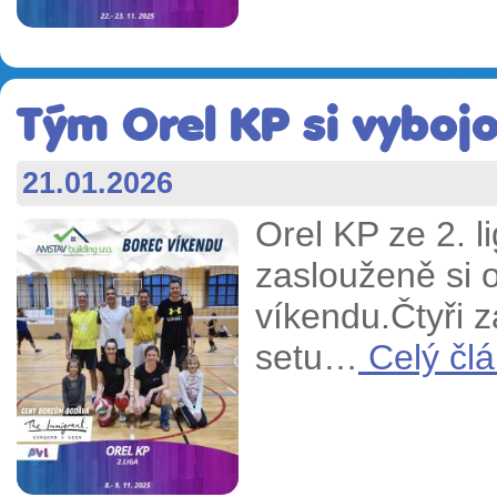
Tým Orel KP si vybojov
21.01.2026
Orel KP ze 2. li
zaslouženě si 
víkendu.Čtyři z
setu…
Celý člá