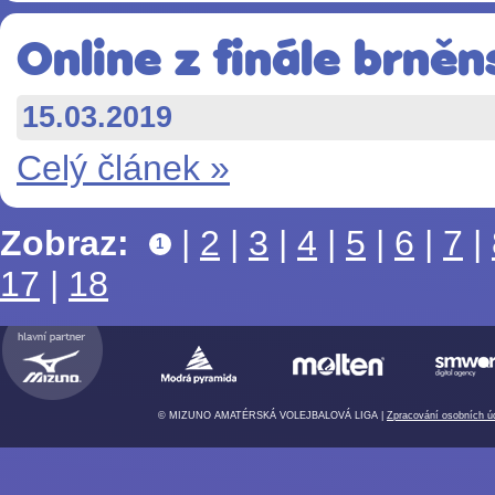
Online z finále brněn
15.03.2019
Celý článek »
Zobraz:
|
2
|
3
|
4
|
5
|
6
|
7
|
1
17
|
18
© MIZUNO AMATÉRSKÁ VOLEJBALOVÁ LIGA |
Zpracování osobních ú