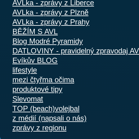
AVLka - zprávy z Liberce
AVLka - zprávy z Plzně
AVLka - zprávy z Prahy
BĚŽÍM S AVL
Blog Modré Pyramidy
DATLOVINY - pravidelný zpravodaj A
Evíkův BLOG
lifestyle
mezi čtyřma očima
produktové tipy
Slevomat
TOP (beach)volejbal
z médií (napsali o nás)
zprávy z regionu