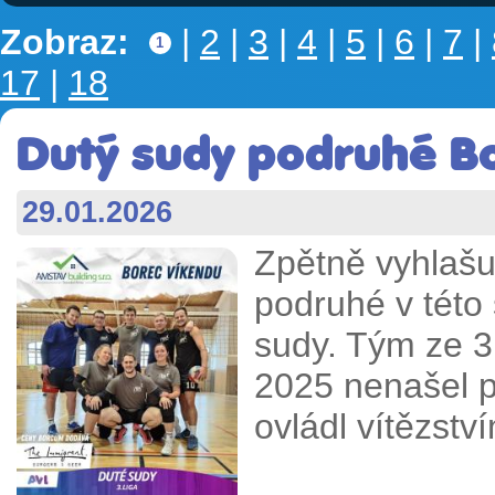
Zobraz:
|
2
|
3
|
4
|
5
|
6
|
7
|
1
17
|
18
Dutý sudy podruhé Bo
29.01.2026
Zpětně vyhlaš
podruhé v této 
sudy. Tým ze 3
2025 nenašel p
ovládl vítězství