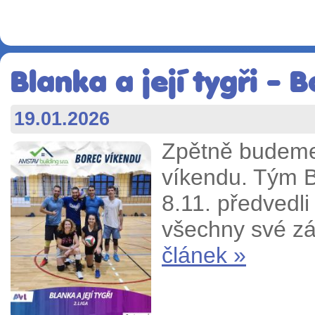
Blanka a její tygři - 
19.01.2026
Zpětně budeme
víkendu. Tým Bl
8.11. předvedli
všechny své zá
článek »