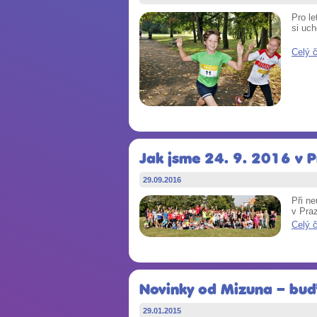
Pro le
si uc
Celý 
Jak jsme 24. 9. 2016 v P
29.09.2016
Při n
v Praz
Celý 
Novinky od Mizuna – buďt
29.01.2015