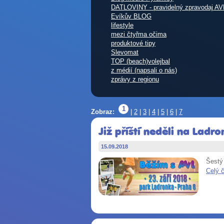
DATLOVINY - pravidelný zpravodaj AV
Evíkův BLOG
lifestyle
mezi čtyřma očima
produktové tipy
Slevomat
TOP (beach)volejbal
z médií (napsali o nás)
zprávy z regionu
1
Zobraz:
|
2
|
3
|
4
|
5
|
6
|
7
Již příští neděli na Lad
15.09.2018
Šestý
Celý 