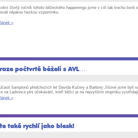
tošní čtvrtý ročník tohoto běžeckého happeningu jsme v cíli tak trochu lovi
hovali nějakou hezkou vzpomínku.
článek »
raze počtvrté běželi s AVL…
eúčasti šampionů předchozích let Davida Kučery a Barbory Jíšové jsme byli 
e na Ladronce plni očekávání, kteří běžci je na nejvyšším stupínku vystřídají
článek »
e také rychlí jako blesk!