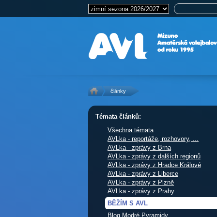
články
Témata článků:
Všechna témata
AVLka - reportáže, rozhovory, ...
AVLka - zprávy z Brna
AVLka - zprávy z dalších regionů
AVLka - zprávy z Hradce Králové
AVLka - zprávy z Liberce
AVLka - zprávy z Plzně
AVLka - zprávy z Prahy
BĚŽÍM S AVL
Blog Modré Pyramidy