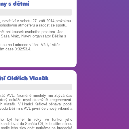
iny s dětmi
 navštíví v sobotu 27. září 2014 pražskou
pohodovou atmosféru a radost ze sportu.
ěl ani kousek osobního prostoru. Jde
je Saša Mráz, hlavní organizátor Běžím s
sou na Ladronce vítáni. Vždyť vítěz
ném čase 0:32:53.4.
ní Oldřich Vlasák
vní hráč AVL. Nicméně mnohdy mu zbývá čas
 který dokáže mysl okamžitě zregenerovat.
ich Vlasák. V Hradci Králové běhával podél
ávodu Běžím s AVL první červnový víkend a
ho byl téměř tři roky ve funkci jeho
andidovat do Senátu ČR, kde cítím silnou
m podle jeho slov opět potkáme na hradecké