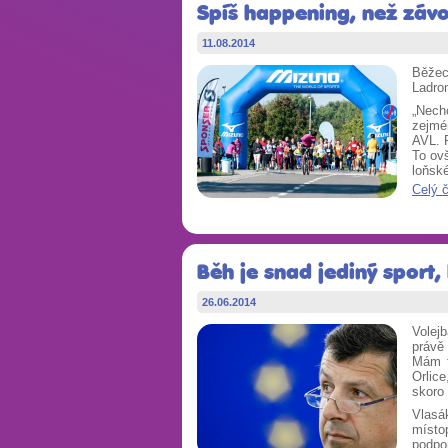
Spíš happening, než závod
11.08.2014
Běžec
Ladro
„Nech
zejmén
AVL. 
To ov
loňské
Celý 
Běh je snad jediný sport
26.06.2014
Volej
právě
Mám t
Orlic
skoro 
Vlasá
místo
podpo