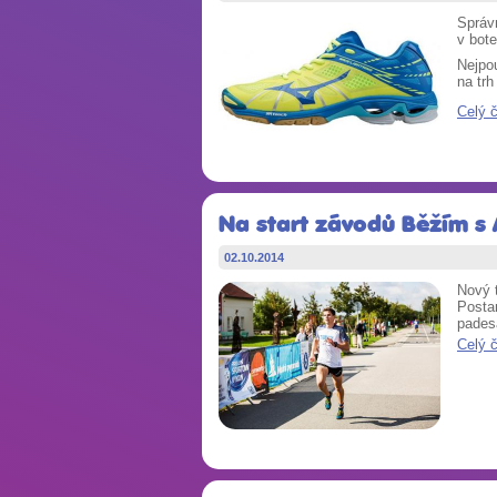
Správ
v bote
Nejpo
na trh
Celý 
Na start závodů Běžím s 
02.10.2014
Nový t
Postar
padesá
Celý 