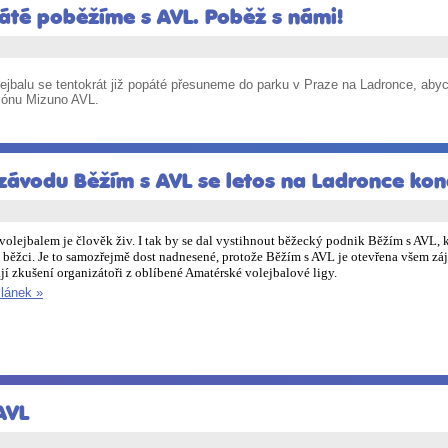
té poběžíme s AVL. Poběž s námi!
ejbalu se tentokrát již popáté přesuneme do parku v Praze na Ladronce, aby
ezónu Mizuno AVL.
ávodu Běžím s AVL se letos na Ladronce kon
volejbalem je člověk živ. I tak by se dal vystihnout běžecký podnik Běžím s AVL, 
í běžci. Je to samozřejmě dost nadnesené, protože Běžím s AVL je otevřena všem zá
jí zkušení organizátoři z oblíbené Amatérské volejbalové ligy.
článek »
AVL