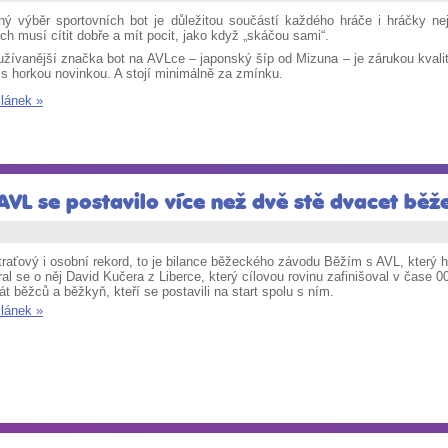
ný výběr sportovních bot je důležitou součástí každého hráče i hráčky ne
ch musí cítit dobře a mít pocit, jako když „skáčou sami“.
užívanější značka bot na AVLce – japonský šíp od Mizuna – je zárukou kvali
 s horkou novinkou. A stojí minimálně za zmínku.
článek »
AVL se postavilo více než dvě stě dvacet bě
raťový i osobní rekord, to je bilance běžeckého závodu Běžím s AVL, který h
al se o něj David Kučera z Liberce, který cílovou rovinu zafinišoval v čase 
t běžců a běžkyň, kteří se postavili na start spolu s ním.
článek »