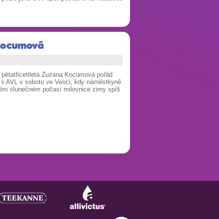
 Kocumová
á pětatřicetiletá Zuzana Kocumová pořád
 s AVL v sobotu ve Vesci, kdy náměstkyně
plém slunečném počasí milovnice zimy spíš