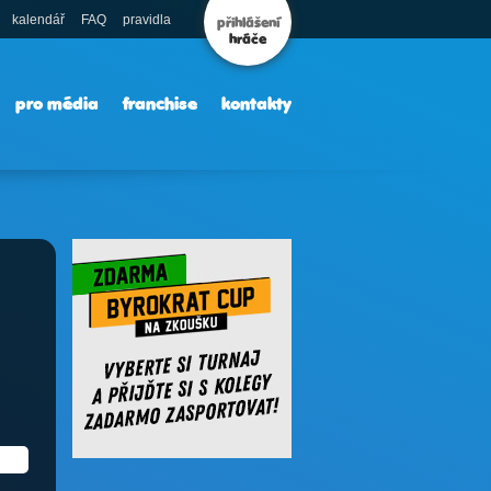
kalendář
FAQ
pravidla
přihlášení
hráče
pro média
franchise
kontakty