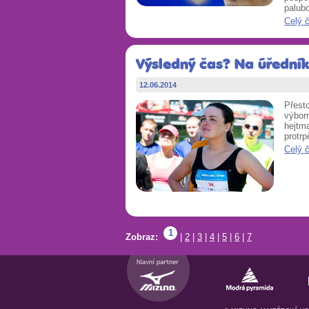
palub
Celý 
Výsledný čas? Na úřední
12.06.2014
Přesto
výbor
hejtm
protrp
Celý 
1
Zobraz:
|
2
|
3
|
4
|
5
|
6
|
7