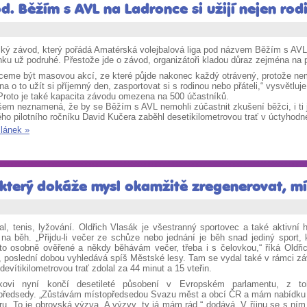
. Běžím s AVL na Ladronce si užijí nejen rod
ký závod, který pořádá Amatérská volejbalová liga pod názvem Běžím s AVL,
nku už podruhé. Přestože jde o závod, organizátoři kladou důraz zejména na 
ceme být masovou akcí, ze které půjde nakonec každý otrávený, protože nem
a o to užít si příjemný den, zasportovat si s rodinou nebo přáteli,“ vysvětlu
Proto je také kapacita závodu omezena na 500 účastníků.
šem neznamená, že by se Běžím s AVL nemohli zúčastnit zkušení běžci, i ti j
ho pilotního ročníku David Kučera zaběhl desetikilometrovou trať v úctyhod
článek »
, který dokáže mysl okamžitě zregenerovat, mí
bal, tenis, lyžování. Oldřich Vlasák je všestranný sportovec a také akti
 na běh.
„
Přijdu-li večer ze schůze nebo jednání je běh snad jediný sport,
o osobně ověřené a někdy běhávám večer, třeba i s čelovkou,
“ říká Oldř
e, poslední dobou vyhledává spíš Městské lesy. Tam se vydal také v rámci z
devítikilometrovou trať zdolal za 44 minut a 15 vteřin.
kovi nyní končí desetileté působení v Evropském parlamentu, z to
předsedy.
„
Zůstávám místopředsedou Svazu měst a obcí ČR a mám nabídku k
ru. To je obrovská výzva. A výzvy, ty já mám rád,
“ dodává. V říjnu se s ní