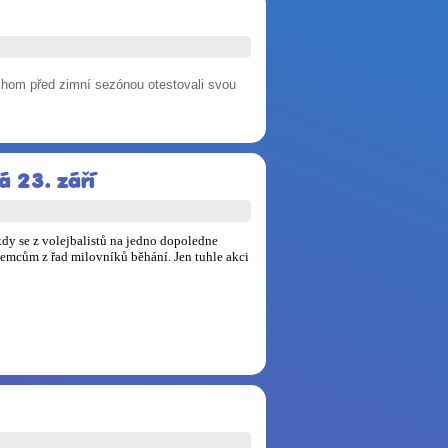
chom před zimní sezónou otestovali svou
á 23. září
kdy se z volejbalistů na jedno dopoledne
jemcům z řad milovníků běhání. Jen tuhle akci