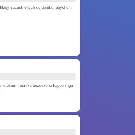
li ohlasy zúčastněných do deníku, abychom
na letošním ročníku běžeckého happeningu
.