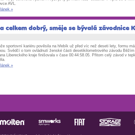
ovce AVL.
článek »
ka celkem dobrý, směje se bývalá závodnice
že sportovní kariéru pověsila na hřebík už před víc než deseti lety, formu m
nou. Svědčí o tom ovládnutí ženské části desetikilometrového závodu Běžím
ana Libereckého kraje finišovala v čase 00:44:58.05. Přitom celý závod v te
ěla.
článek »