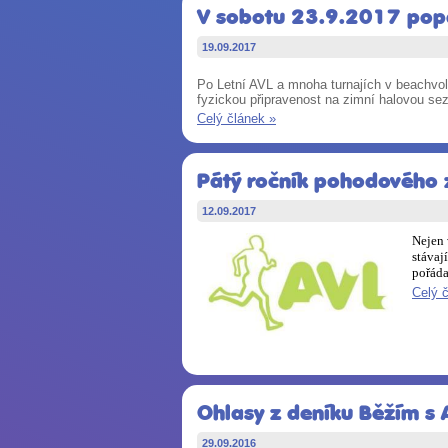
V sobotu 23.9.2017 popá
19.09.2017
Po Letní AVL a mnoha turnajích v beachvol
fyzickou připravenost na zimní halovou s
Celý článek »
Pátý ročník pohodového z
12.09.2017
Nejen 
stávaj
pořáda
Celý 
Ohlasy z deníku Běžím s 
29.09.2016