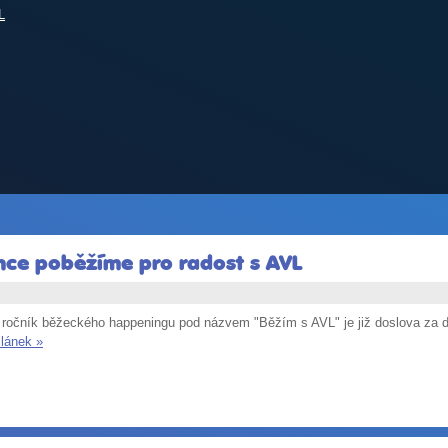
L
ronce poběžíme pro radost s AVL
 ročník běžeckého happeningu pod názvem "Běžím s AVL" je již doslova za d
článek »