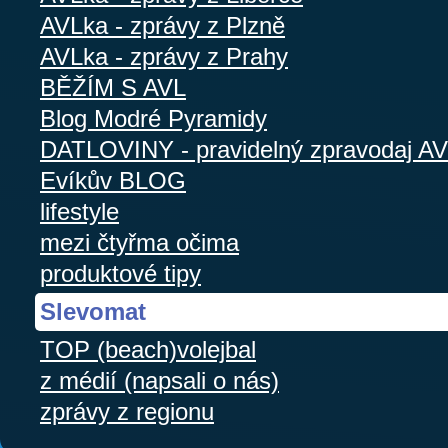
AVLka - zprávy z Plzně
AVLka - zprávy z Prahy
BĚŽÍM S AVL
Blog Modré Pyramidy
DATLOVINY - pravidelný zpravodaj A
Evíkův BLOG
lifestyle
mezi čtyřma očima
produktové tipy
Slevomat
TOP (beach)volejbal
z médií (napsali o nás)
zprávy z regionu