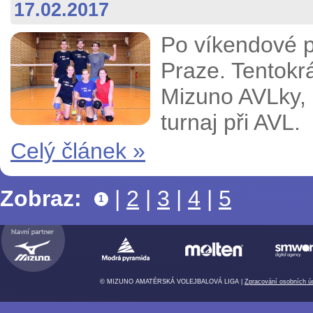
17.02.2017
Po víkendové pa
Praze. Tentokr
Mizuno AVLky, 
turnaj při AVL.
Celý článek »
Zobraz:
|
2
|
3
|
4
|
5
1
© MIZUNO AMATÉRSKÁ VOLEJBALOVÁ LIGA |
Zpracování osobních ú