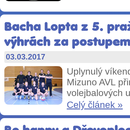
Bacha Lopta z 5. praž
výhrách za postupe
03.03.2017
Uplynulý víken
Mizuno AVL při
volejbalových u
Celý článek »