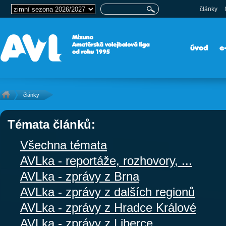
články
úvod
e
články
Témata článků:
Všechna témata
AVLka - reportáže, rozhovory, ...
AVLka - zprávy z Brna
AVLka - zprávy z dalších regionů
AVLka - zprávy z Hradce Králové
AVLka - zprávy z Liberce