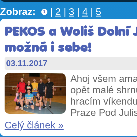
Zobraz:
|
2
|
3
|
4
|
5
1
PEKOS a Woliš Dolní J
možná i sebe!
03.11.2017
Ahoj všem amat
opět malé shrnu
hracím víkendu
Praze Pod Juli
Celý článek »