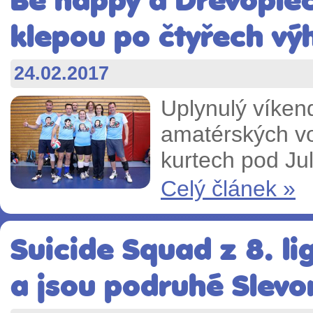
Be happy a Dřevoplec
klepou po čtyřech vý
24.02.2017
Uplynulý víken
amatérských vo
kurtech pod Jul
Celý článek »
Suicide Squad z 8. li
a jsou podruhé Slevo