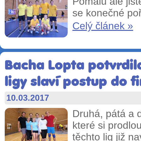
Pomalu ale jist
se konečné poř
Celý článek »
Bacha Lopta potvrdil
ligy slaví postup do f
10.03.2017
Druhá, pátá a d
které si prodlo
těchto lig již n