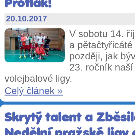
Protlak!
20.10.2017
V sobotu 14. 
a pětačtyřicáté
později, jak bý
23. ročník naš
volejbalové ligy.
Celý článek »
Skrytý talent a Zběsil
Nedělní pražské ligy 