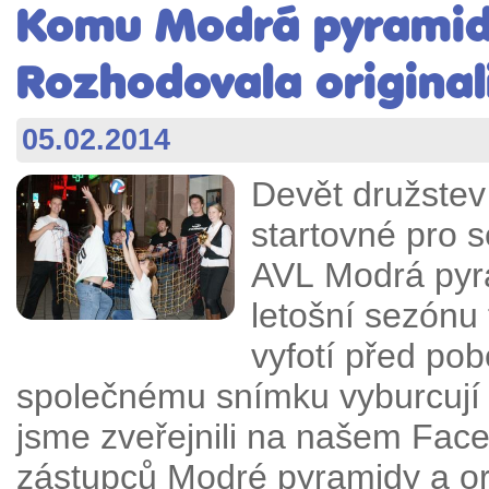
Komu Modrá pyramida
Rozhodovala original
05.02.2014
Devět družstev
startovné pro 
AVL Modrá pyram
letošní sezónu
vyfotí před po
společnému snímku vyburcují 
jsme zveřejnili na našem Fac
zástupců Modré pyramidy a o