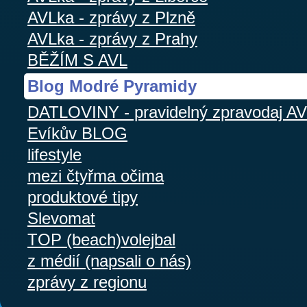
AVLka - zprávy z Plzně
AVLka - zprávy z Prahy
BĚŽÍM S AVL
Blog Modré Pyramidy
DATLOVINY - pravidelný zpravodaj A
Evíkův BLOG
lifestyle
mezi čtyřma očima
produktové tipy
Slevomat
TOP (beach)volejbal
z médií (napsali o nás)
zprávy z regionu