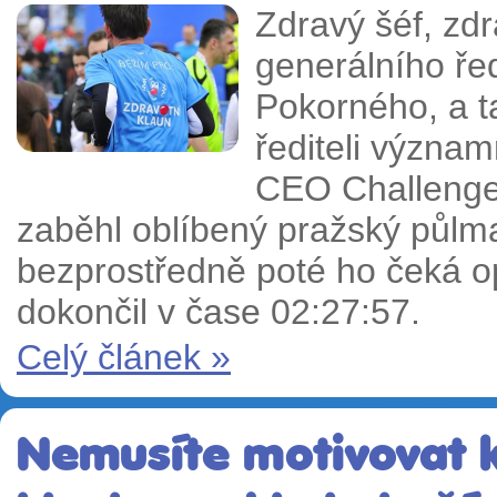
Zdravý šéf, zdr
generálního ře
Pokorného, a t
řediteli význam
CEO Challenge 
zaběhl oblíbený pražský půlma
bezprostředně poté ho čeká 
dokončil v čase 02:27:57.
Celý článek »
Nemusíte motivovat k