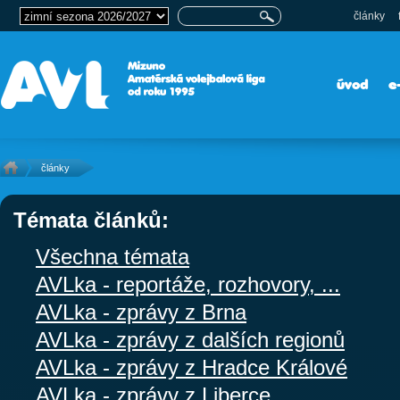
články
úvod
e
články
Témata článků:
Všechna témata
AVLka - reportáže, rozhovory, ...
AVLka - zprávy z Brna
AVLka - zprávy z dalších regionů
AVLka - zprávy z Hradce Králové
AVLka - zprávy z Liberce