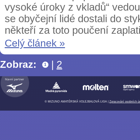
vysoké úroky z vkladů“ vedo
se obyčejní lidé dostali do st
někteří za toto poučení zaplat
Celý článek »
Zobraz:
|
2
1
© MIZUNO AMATÉRSKÁ VOLEJBALOVÁ LIGA |
Zpracování osobních ú