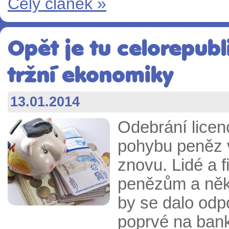
Celý článek »
Opět je tu celorepubl
tržní ekonomiky
13.01.2014
Odebrání licen
pohybu peněz v
znovu. Lidé a 
penězům a někt
by se dalo odp
poprvé na bank