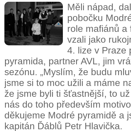
Měli nápad, da
pobočku Modré 
role mafiánů a 
vzali jako ruko
4. lize v Praze
pyramida, partner AVL, jim vrá
sezónu. „Myslím, že budu mluv
jsme si to moc užili a máme n
že jsme byli ti šťastnější, to 
nás do toho především motivov
děkujeme Modré pyramidě a jsm
kapitán Ďáblů Petr Hlavička.