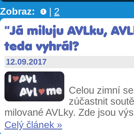
Zobraz:
|
2
1
"Já miluju AVLku, AV
teda vyhrál?
12.09.2017
Celou zimní se
zúčastnit soutě
milované AVLky. Zde jsou výs
Celý článek »