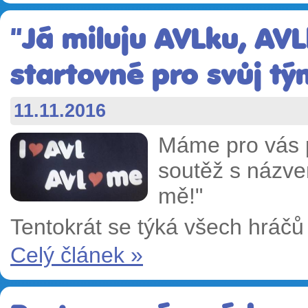
"Já miluju AVLku, AVL
startovné pro svůj tým
11.11.2016
Máme pro vás p
soutěž s názve
mě!"
Tentokrát se týká všech hráčů
Celý článek »