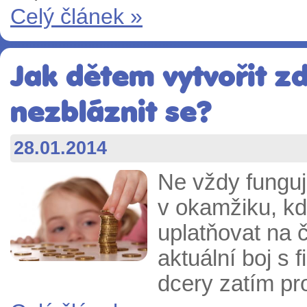
Celý článek »
Jak dětem vytvořit z
nezbláznit se?
28.01.2014
Ne vždy funguje
v okamžiku, kd
uplatňovat na 
aktuální boj s 
dcery zatím pr