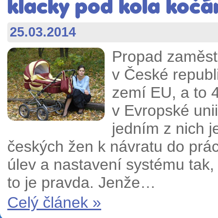
klacky pod kola kočá
25.03.2014
Propad zaměstn
v České republ
zemí EU, a to 
v Evropské uni
jedním z nich j
českých žen k návratu do prá
úlev a nastavení systému tak,
to je pravda. Jenže…
Celý článek »