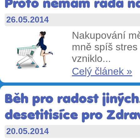
Proto nemám ráda n
26.05.2014
Nakupování mě
mně spíš stres 
vzniklo...
Celý článek »
Běh pro radost jinýc
desetitisíce pro Zdr
20.05.2014