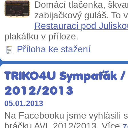
Domácí tlačenka, škvarky
zabijačkový guláš. To 
Restauraci pod Julisko
plakátku v příloze.
Příloha ke stažení
TRIKO4U Sympaťák /
2012/2013
05.01.2013
Na Facebooku jsme vyhlásili s
hráčku AVL 2012/2013. Více
z