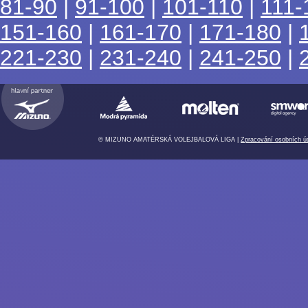
81-90
|
91-100
|
101-110
|
111-
151-160
|
161-170
|
171-180
|
221-230
|
231-240
|
241-250
|
© MIZUNO AMATÉRSKÁ VOLEJBALOVÁ LIGA |
Zpracování osobních ú