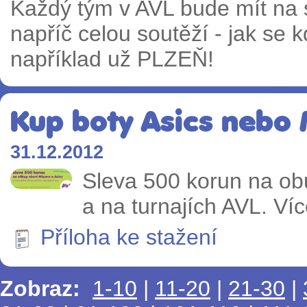
Každý tým v AVL bude mít na s
napříč celou soutěží - jak se 
například už PLZEŇ!
Kup boty Asics nebo 
31.12.2012
Sleva 500 korun na ob
a na turnajích AVL. Víc
Příloha ke stažení
Zobraz:
1-10
|
11-20
|
21-30
|