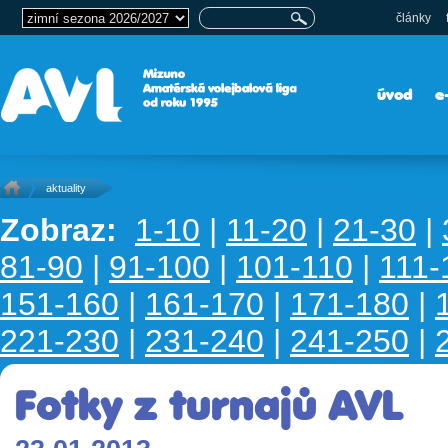
články
úvod
e
aktuality
Zobraz:
1-10
|
11-20
|
21-30
|
81-90
|
91-100
|
101-110
|
111-
151-160
|
161-170
|
171-180
|
221-230
|
231-240
|
241-250
|
Fotky z turnajů AVL