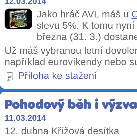
12.03.2014
Jako hráč AVL máš u
C
slevu 5%. K tomu nyní
března (31. 3.) dosta
Už máš vybranou letní dovolen
například eurovíkendy nebo s
Příloha ke stažení
Pohodový běh i výzva
11.03.2014
12. dubna Křížová desítka