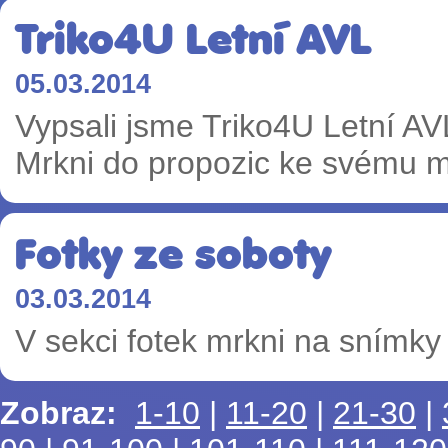
Triko4U Letní AVL
05.03.2014
Vypsali jsme Triko4U Letní AV
Mrkni do propozic ke svému m
Fotky ze soboty
03.03.2014
V sekci fotek mrkni na snímky
Zobraz:
1-10
|
11-20
|
21-30
|