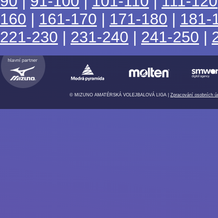
90
|
91-100
|
101-110
|
111-120
160
|
161-170
|
171-180
|
181-
221-230
|
231-240
|
241-250
|
© MIZUNO AMATÉRSKÁ VOLEJBALOVÁ LIGA |
Zpracování osobních ú