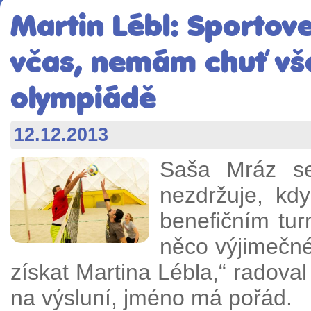
Martin Lébl: Sportov
včas, nemám chuť vše
olympiádě
12.12.2013
Saša Mráz s
nezdržuje, kd
benefičním tu
něco výjimečné
získat Martina Lébla,“ radova
na výsluní, jméno má pořád.