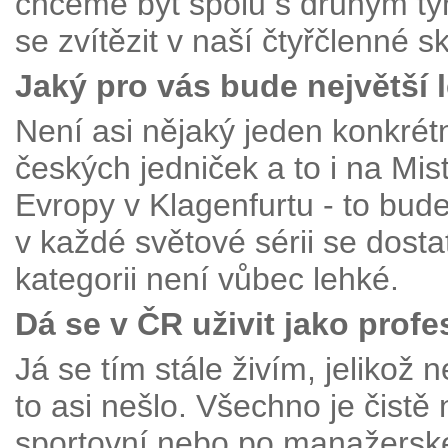
chceme být spolu s druhým t
se zvítězit v naší čtyřčlenné s
Jaký pro vás bude největší l
Není asi nějaký jeden konkrét
českých jedniček a to i na Mis
Evropy v Klagenfurtu - to bud
v každé světové sérii se dost
kategorii není vůbec lehké.
Dá se v ČR uživit jako prof
Já se tím stále živím, jeliko
to asi nešlo. Všechno je čistě 
sportovní nebo po manažerské 