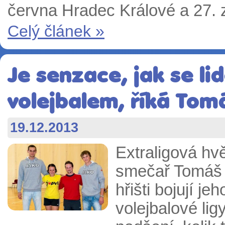
června Hradec Králové a 27. 
Celý článek »
Je senzace, jak se lid
volejbalem, říká Tom
19.12.2013
Extraligová hv
smečař Tomáš H
hřišti bojují j
volejbalové lig