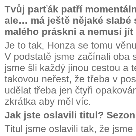
Tvůj parťák patří momentál
ale… má ještě nějaké slabé 
malého práskni a nemusí jít
Je to tak, Honza se tomu věn
V podstatě jsme začínali oba s
jsme šli každý jinou cestou a 
takovou neřest, že třeba v po
udělat třeba jen čtyři opaková
zkrátka aby měl víc.
Jak jste oslavili titul? Sez
Titul jsme oslavili tak, že jsm