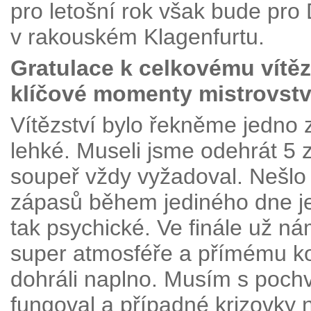
pro letošní rok však bude pr
v rakouském Klagenfurtu.
Gratulace k celkovému vítěz
klíčové momenty mistrovstv
Vítězství bylo řekněme jedno z
lehké. Museli jsme odehrát 5 
soupeř vždy vyžadoval. Nešlo s
zápasů během jediného dne je 
tak psychické. Ve finále už ná
super atmosféře a přímému kon
dohráli naplno. Musím s pochv
fungoval a případné krizovky 