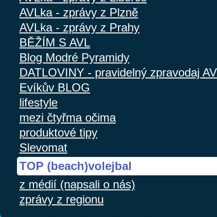
AVLka - zprávy z Plzně
AVLka - zprávy z Prahy
BĚŽÍM S AVL
Blog Modré Pyramidy
DATLOVINY - pravidelný zpravodaj A
Evíkův BLOG
lifestyle
mezi čtyřma očima
produktové tipy
Slevomat
TOP (beach)volejbal
z médií (napsali o nás)
zprávy z regionu