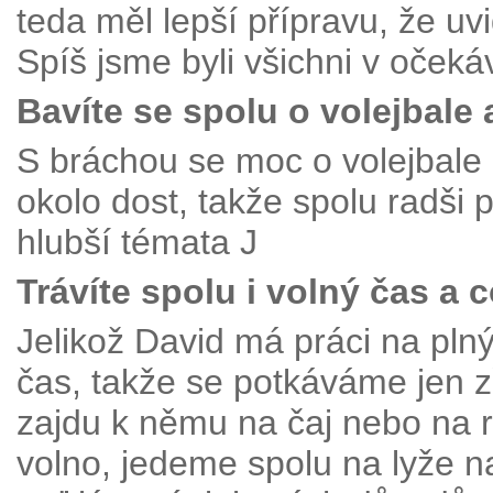
teda měl lepší přípravu, že uv
Spíš jsme byli všichni v očeká
Bavíte se spolu o volejbale 
S bráchou se moc o volejbal
okolo dost, takže spolu radši
hlubší témata J
Trávíte spolu i volný čas a 
Jelikož David má práci na pl
čas, takže se potkáváme jen z
zajdu k němu na čaj nebo na 
volno, jedeme spolu na lyže n