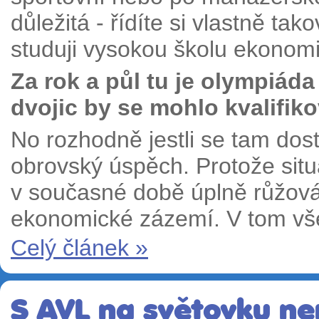
důležitá - řídíte si vlastně ta
studuji vysokou školu ekono
Za rok a půl tu je olympiád
dvojic by se mohlo kvalifik
No rozhodně jestli se tam dos
obrovský úspěch. Protože sit
v současné době úplně růžová
ekonomické zázemí. V tom v
Celý článek »
S AVL na světovku ne