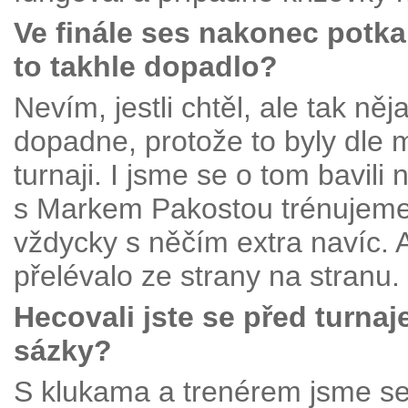
Ve finále ses nakonec potka
to takhle dopadlo?
Nevím, jestli chtěl, ale tak něja
dopadne, protože to byly dle
turnaji. I jsme se o tom bavili
s Markem Pakostou trénujeme.
vždycky s něčím extra navíc. A
přelévalo ze strany na stranu.
Hecovali jste se před turnaj
sázky?
S klukama a trenérem jsme se 