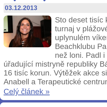
03.12.2013
Sto deset tisíc
turnaj v plážov
uplynulém víke
Beachklubu Pan
než loni. Padl 
úřadující mistryně republiky
16 tisíc korun. Výtěžek akce s
Anabell a Terapeutické centr
Celý článek »