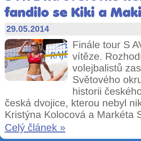
fandilo se Kiki a Mak
29.05.2014
Finále tour S 
vítěze. Rozhod
volejbalistů zas
Světového okru
historii českéh
česká dvojice, kterou nebyl ni
Kristýna Kolocová a Markéta 
Celý článek »