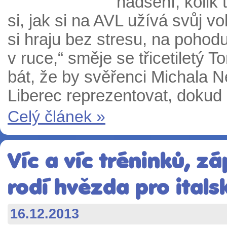
nadšení, kolik 
si, jak si na AVL užívá svůj v
si hraju bez stresu, na pohodu
v ruce,“ směje se třicetiletý 
bát, že by svěřenci Michala N
Liberec reprezentovat, dokud 
Celý článek »
Víc a víc tréninků, z
rodí hvězda pro ital
16.12.2013