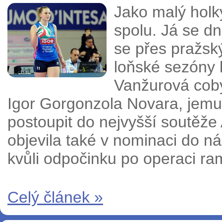
Jako malý holky
spolu. Já se d
se přes pražský
loňské sezóny 
Vanžurová coby
Igor Gorgonzola Novara, jemuž 
postoupit do nejvyšší soutěž
objevila také v nominaci do n
kvůli odpočinku po operaci ra
Celý článek »