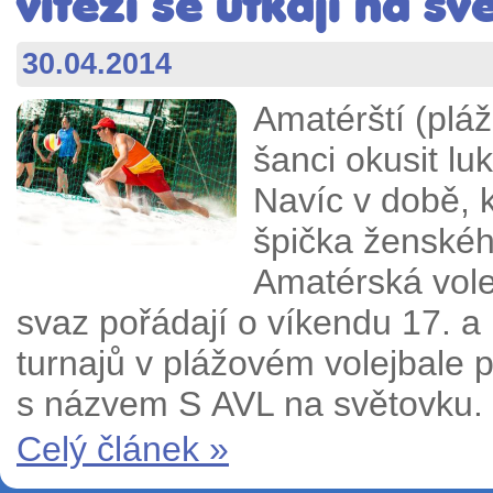
vítězi se utkají na sv
30.04.2014
Amatérští (pláž
šanci okusit lu
Navíc v době, 
špička ženskéh
Amatérská vole
svaz pořádají o víkendu 17. a 
turnajů v plážovém volejbale 
s názvem S AVL na světovku.
Celý článek »