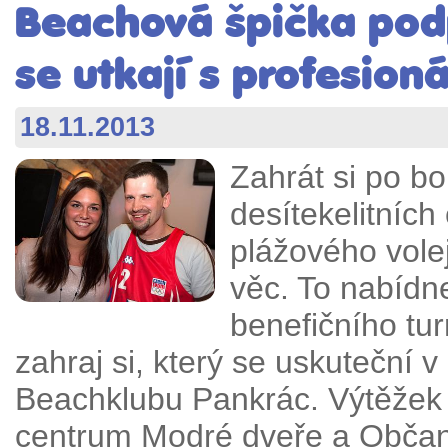
Beachová špička pod
se utkají s profesioná
18.11.2013
Zahrát si po b
desítekelitníc
plážového vole
věc. To nabídn
benefičního tur
zahraj si, který se uskuteční 
Beachklubu Pankrác. Výtěžek a
centrum Modré dveře a Občans