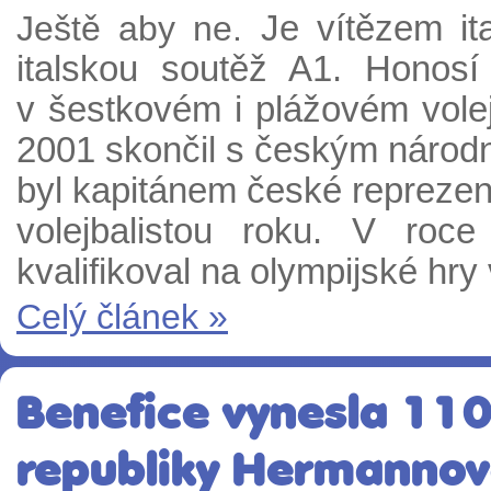
Ještě aby ne.
Je vítězem it
italskou soutěž A1. Honosí 
v šestkovém i plážovém volej
2001 skončil s českým národ
byl kapitánem české reprezent
volejbalistou roku. V ro
kvalifikoval na olympijské hry
Celý článek »
Benefice vynesla 110 
republiky Hermannová