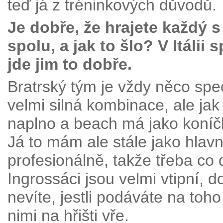
teď já z tréninkových důvodů.
Je dobře, že hrajete každý s
spolu, a jak to šlo? V Itálii
jde jim to dobře.
Bratrský tým je vždy něco spec
velmi silná kombinace, ale jak
naplno a beach má jako koníčk
Já to mám ale stále jako hlavn
profesionálně, takže třeba co 
Ingrossáci jsou velmi vtipní, 
nevíte, jestli podáváte na to
nimi na hřišti vře.