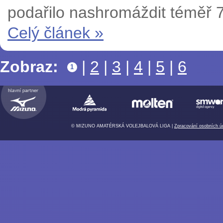
podařilo nashromáždit téměř 70
Celý článek »
Zobraz:
|
2
|
3
|
4
|
5
|
6
1
© MIZUNO AMATÉRSKÁ VOLEJBALOVÁ LIGA |
Zpracování osobních ú