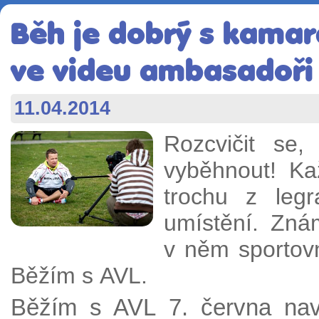
Běh je dobrý s kamará
ve videu ambasadoři
11.04.2014
Rozcvičit se,
vyběhnout! Ka
trochu z leg
umístění. Zná
v něm sportov
Běžím s AVL.
Běžím s AVL 7. června navš