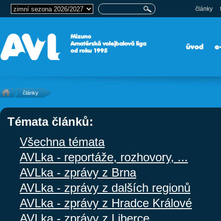
články
úvod
e
články
Témata článků:
Všechna témata
AVLka - reportáže, rozhovory, ...
AVLka - zprávy z Brna
AVLka - zprávy z dalších regionů
AVLka - zprávy z Hradce Králové
AVLka - zprávy z Liberce