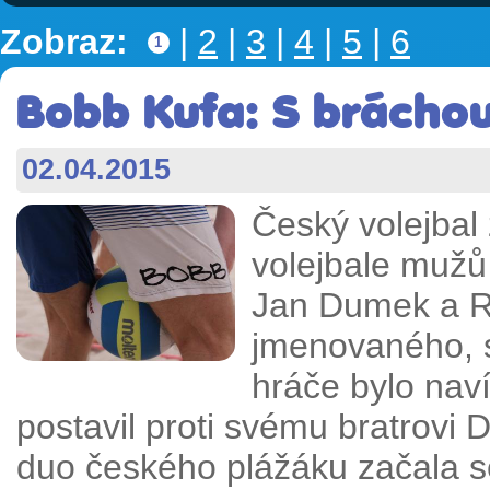
Zobraz:
|
2
|
3
|
4
|
5
|
6
1
Bobb Kufa: S bráchou
02.04.2015
Český volejbal
volejbale mužů 
Jan Dumek a R
jmenovaného, 
hráče bylo nav
postavil proti svému bratrovi 
duo českého plážáku začala s