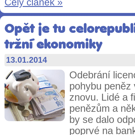
Celý článek »
Opět je tu celorepubl
tržní ekonomiky
13.01.2014
Odebrání licen
pohybu peněz v
znovu. Lidé a 
penězům a někt
by se dalo odp
poprvé na bank