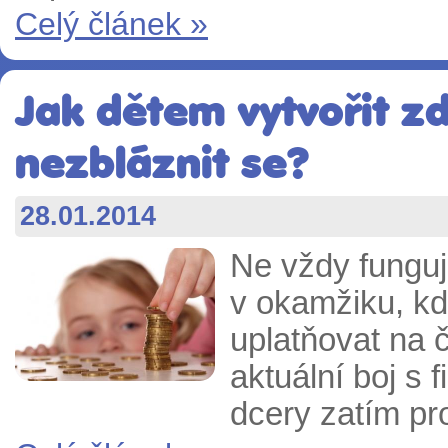
Celý článek »
Jak dětem vytvořit z
nezbláznit se?
28.01.2014
Ne vždy funguje
v okamžiku, kd
uplatňovat na 
aktuální boj s 
dcery zatím pr