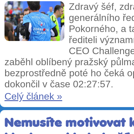
Zdravý šéf, zdr
generálního ře
Pokorného, a t
řediteli význam
CEO Challenge 
zaběhl oblíbený pražský půlma
bezprostředně poté ho čeká 
dokončil v čase 02:27:57.
Celý článek »
Nemusíte motivovat k