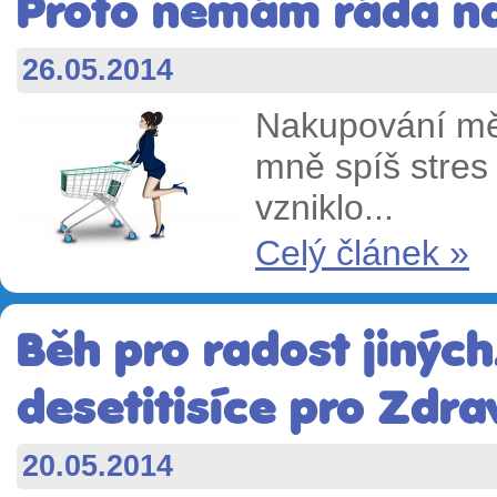
Proto nemám ráda n
26.05.2014
Nakupování mě
mně spíš stres 
vzniklo...
Celý článek »
Běh pro radost jinýc
desetitisíce pro Zdr
20.05.2014