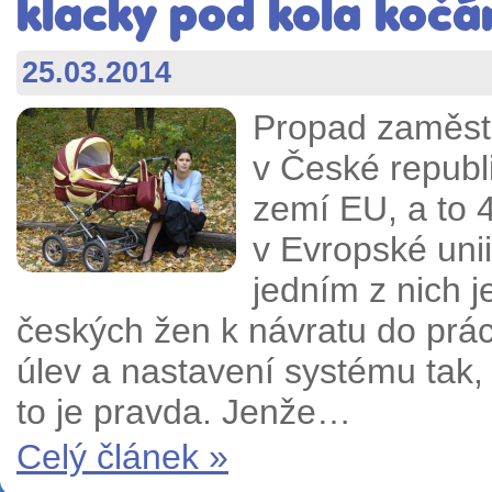
klacky pod kola kočá
25.03.2014
Propad zaměstn
v České republ
zemí EU, a to 
v Evropské uni
jedním z nich j
českých žen k návratu do prá
úlev a nastavení systému tak,
to je pravda. Jenže…
Celý článek »