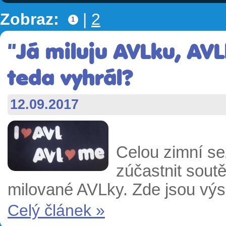
Zobraz:
|
2
1
"Já miluju AVLku, AV
teda vyhrál?
12.09.2017
Celou zimní se
zúčastnit soutě
milované AVLky. Zde jsou výs
Celý článek »