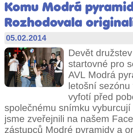
Komu Modrá pyramida
Rozhodovala original
05.02.2014
Devět družstev
startovné pro 
AVL Modrá pyram
letošní sezónu
vyfotí před po
společnému snímku vyburcují 
jsme zveřejnili na našem Fac
zástupců Modré pyramidy a o