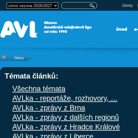
články
úvod
e
články
Témata článků:
Všechna témata
AVLka - reportáže, rozhovory, ...
AVLka - zprávy z Brna
AVLka - zprávy z dalších regionů
AVLka - zprávy z Hradce Králové
AVLka - zprávy z Liberce