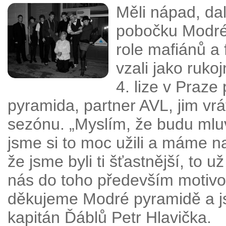
Měli nápad, da
pobočku Modré 
role mafiánů a 
vzali jako ruko
4. lize v Praze
pyramida, partner AVL, jim vrá
sezónu. „Myslím, že budu mluv
jsme si to moc užili a máme n
že jsme byli ti šťastnější, to 
nás do toho především motivov
děkujeme Modré pyramidě a jsm
kapitán Ďáblů Petr Hlavička.