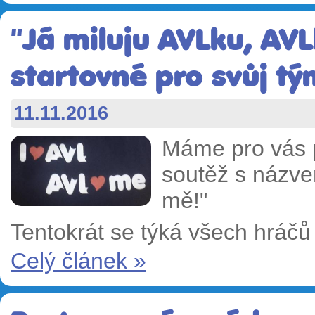
"Já miluju AVLku, AVL
startovné pro svůj tým
11.11.2016
Máme pro vás p
soutěž s názve
mě!"
Tentokrát se týká všech hráčů
Celý článek »