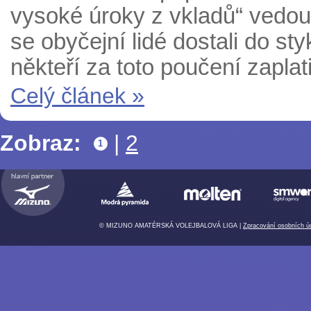
vysoké úroky z vkladů“ vedo
se obyčejní lidé dostali do st
někteří za toto poučení zaplat
Celý článek »
Zobraz:
|
2
1
© MIZUNO AMATÉRSKÁ VOLEJBALOVÁ LIGA |
Zpracování osobních ú