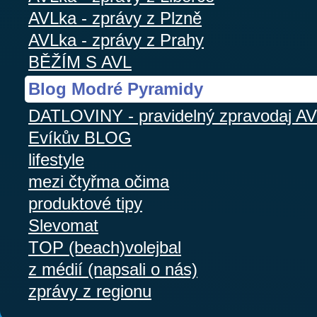
AVLka - zprávy z Plzně
AVLka - zprávy z Prahy
BĚŽÍM S AVL
Blog Modré Pyramidy
DATLOVINY - pravidelný zpravodaj A
Evíkův BLOG
lifestyle
mezi čtyřma očima
produktové tipy
Slevomat
TOP (beach)volejbal
z médií (napsali o nás)
zprávy z regionu