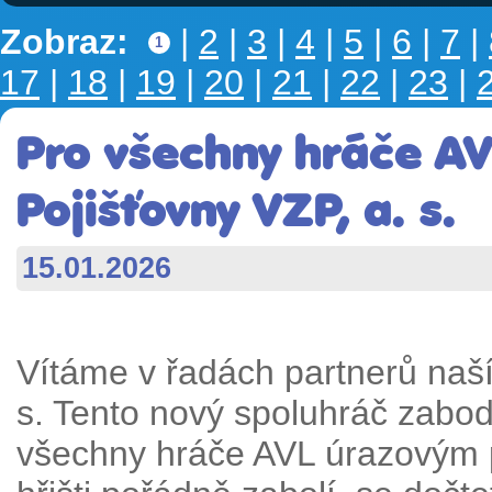
Zobraz:
|
2
|
3
|
4
|
5
|
6
|
7
|
1
17
|
18
|
19
|
20
|
21
|
22
|
23
|
Pro všechny hráče AV
Pojišťovny VZP, a. s.
15.01.2026
Vítáme v řadách partnerů naší 
s. Tento nový spoluhráč zabodo
všechny hráče AVL úrazovým po