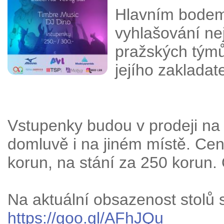
Hlavním bodem
vyhlašování ne
pražských týmů
jejího zakladat
Vstupenky budou v prodeji na
domluvě i na jiném místě. Ce
korun, na stání za 250 korun. 
Na aktuální obsazenost stolů
https://goo.gl/AFhJQu