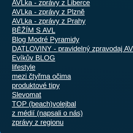
AVLka - zprávy z Liberce
AVLka - zprávy z Plzně
AVLka - zprávy z Prahy
BĚŽÍM S AVL
Blog Modré Pyramidy
DATLOVINY - pravidelný zpravodaj A
Evíkův BLOG
lifestyle
mezi čtyřma očima
produktové tipy
Slevomat
TOP (beach)volejbal
z médií (napsali o nás)
zprávy z regionu