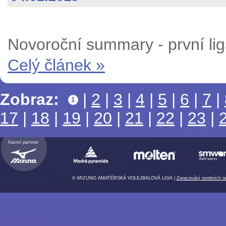
Novoroční summary - první li
Celý článek »
Zobraz:
|
2
|
3
|
4
|
5
|
6
|
7
|
1
17
|
18
|
19
|
20
|
21
|
22
|
23
|
© MIZUNO AMATÉRSKÁ VOLEJBALOVÁ LIGA |
Zpracování osobních ú