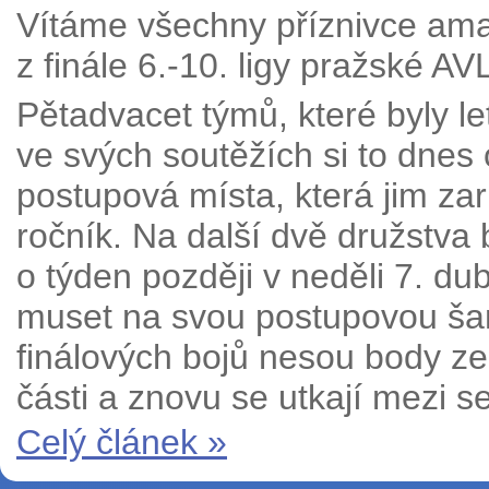
Vítáme všechny příznivce ama
z finále 6.-10. ligy pražské AV
Pětadvacet týmů, které byly le
ve svých soutěžích si to dnes
postupová místa, která jim zaru
ročník. Na další dvě družstva
o týden později v neděli 7. du
muset na svou postupovou šan
finálových bojů nesou body z
části a znovu se utkají mezi 
Celý článek »