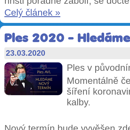
hřišti pořádně zabolí, se dočte
Celý článek »
Ples 2020 - Hledáme
23.03.2020
Ples v původn
Momentálně ček
šíření koronav
kalby.
Nový termín bude vyvěšen zde 