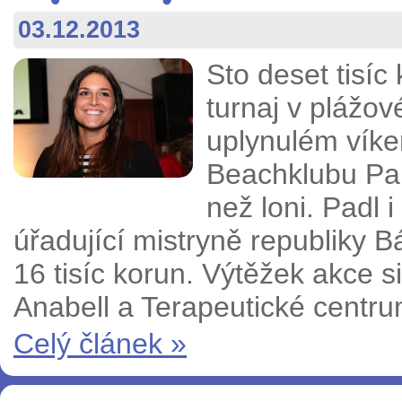
03.12.2013
Sto deset tisíc
turnaj v plážov
uplynulém víke
Beachklubu Pan
než loni. Padl 
úřadující mistryně republiky
16 tisíc korun. Výtěžek akce s
Anabell a Terapeutické centr
Celý článek »