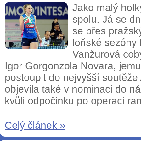
Jako malý holky
spolu. Já se d
se přes pražský
loňské sezóny 
Vanžurová coby
Igor Gorgonzola Novara, jemuž 
postoupit do nejvyšší soutěž
objevila také v nominaci do n
kvůli odpočinku po operaci ra
Celý článek »