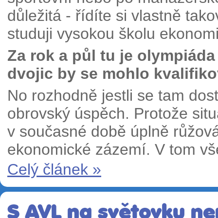
důležitá - řídíte si vlastně ta
studuji vysokou školu ekono
Za rok a půl tu je olympiád
dvojic by se mohlo kvalifik
No rozhodně jestli se tam dos
obrovský úspěch. Protože sit
v současné době úplně růžová
ekonomické zázemí. V tom v
Celý článek »
S AVL na světovku ne