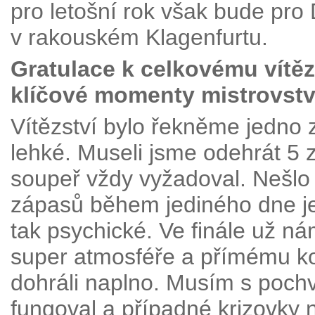
pro letošní rok však bude pr
v rakouském Klagenfurtu.
Gratulace k celkovému vítěz
klíčové momenty mistrovstv
Vítězství bylo řekněme jedno z
lehké. Museli jsme odehrát 5 
soupeř vždy vyžadoval. Nešlo s
zápasů během jediného dne je 
tak psychické. Ve finále už ná
super atmosféře a přímému kon
dohráli naplno. Musím s pochv
fungoval a případné krizovky 