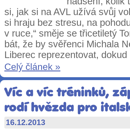
nadšení, kolik 
si, jak si na AVL užívá svůj v
si hraju bez stresu, na pohodu
v ruce,“ směje se třicetiletý 
bát, že by svěřenci Michala N
Liberec reprezentovat, dokud 
Celý článek »
Víc a víc tréninků, z
rodí hvězda pro ital
16.12.2013