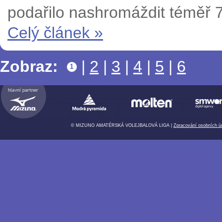
podařilo nashromáždit téměř 70
Celý článek »
Zobraz:
|
2
|
3
|
4
|
5
|
6
1
© MIZUNO AMATÉRSKÁ VOLEJBALOVÁ LIGA |
Zpracování osobních ú