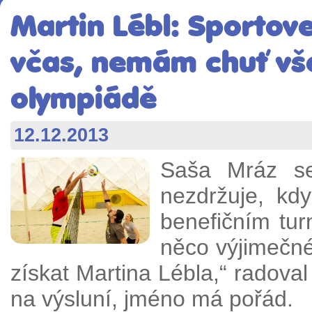
Martin Lébl: Sportov
včas, nemám chuť vše
olympiádě
12.12.2013
Saša Mráz s
nezdržuje, kd
benefičním tu
něco výjimečné
získat Martina Lébla,“ radova
na výsluní, jméno má pořád.