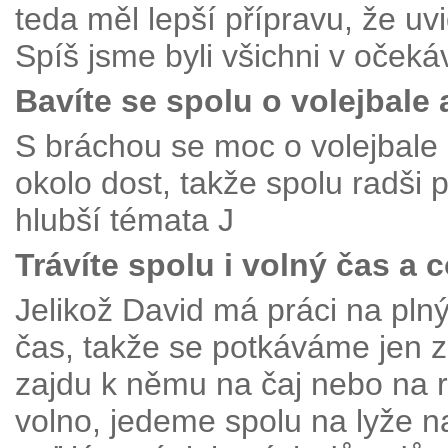
teda měl lepší přípravu, že uv
Spíš jsme byli všichni v očeká
Bavíte se spolu o volejbale 
S bráchou se moc o volejbal
okolo dost, takže spolu radši
hlubší témata J
Trávíte spolu i volný čas a 
Jelikož David má práci na pl
čas, takže se potkáváme jen z
zajdu k němu na čaj nebo na 
volno, jedeme spolu na lyže n