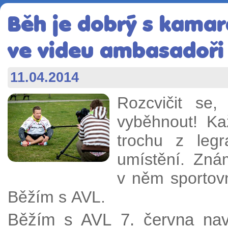
Běh je dobrý s kamará
ve videu ambasadoři
11.04.2014
Rozcvičit se,
vyběhnout! Ka
trochu z leg
umístění. Zná
v něm sportov
Běžím s AVL.
Běžím s AVL 7. června navš