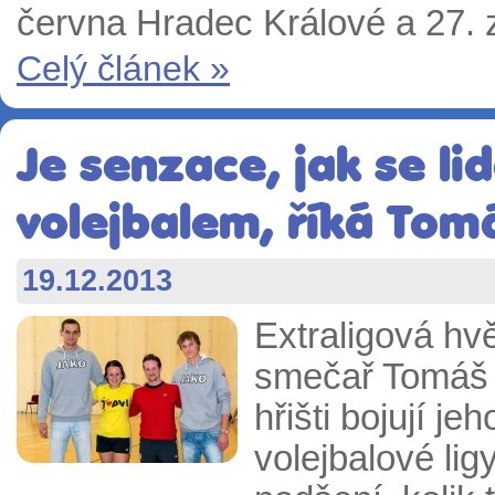
června Hradec Králové a 27. 
Celý článek »
Je senzace, jak se lid
volejbalem, říká Tom
19.12.2013
Extraligová hv
smečař Tomáš H
hřišti bojují j
volejbalové lig