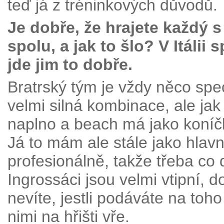
teď já z tréninkových důvodů.
Je dobře, že hrajete každý s
spolu, a jak to šlo? V Itálii
jde jim to dobře.
Bratrský tým je vždy něco spec
velmi silná kombinace, ale jak
naplno a beach má jako koníčk
Já to mám ale stále jako hlavn
profesionálně, takže třeba co 
Ingrossáci jsou velmi vtipní, 
nevíte, jestli podáváte na to
nimi na hřišti vře.