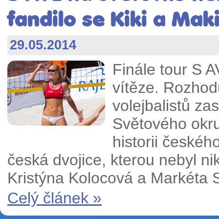
fandilo se Kiki a Mak
29.05.2014
Finále tour S 
vítěze. Rozhod
volejbalistů zas
Světového okru
historii českéh
česká dvojice, kterou nebyl ni
Kristýna Kolocová a Markéta 
Celý článek »