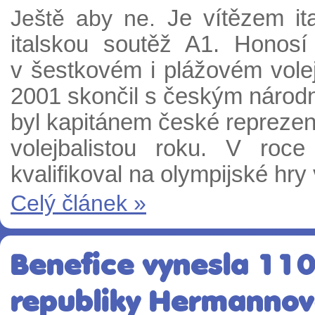
Ještě aby ne.
Je vítězem it
italskou soutěž A1. Honosí 
v šestkovém i plážovém volej
2001 skončil s českým národ
byl kapitánem české reprezent
volejbalistou roku. V ro
kvalifikoval na olympijské hry
Celý článek »
Benefice vynesla 110 
republiky Hermannová