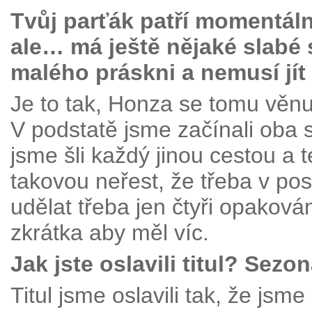
Tvůj parťák patří momentál
ale… má ještě nějaké slabé 
malého práskni a nemusí jít
Je to tak, Honza se tomu věn
V podstatě jsme začínali oba s
jsme šli každý jinou cestou a 
takovou neřest, že třeba v po
udělat třeba jen čtyři opaková
zkrátka aby měl víc.
Jak jste oslavili titul? Sez
Titul jsme oslavili tak, že jsm