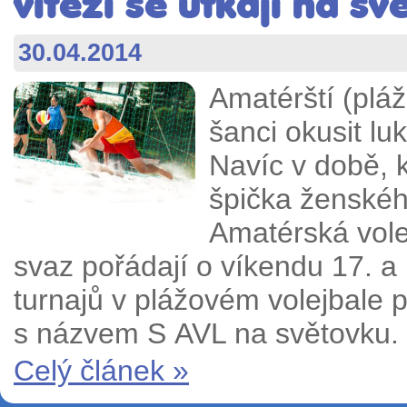
vítězi se utkají na sv
30.04.2014
Amatérští (pláž
šanci okusit lu
Navíc v době, 
špička ženskéh
Amatérská vole
svaz pořádají o víkendu 17. a 
turnajů v plážovém volejbale 
s názvem S AVL na světovku.
Celý článek »