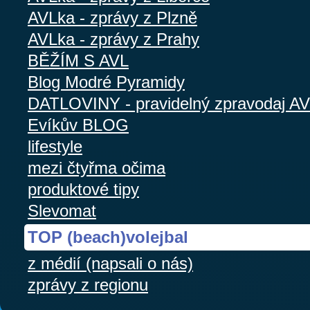
AVLka - zprávy z Plzně
AVLka - zprávy z Prahy
BĚŽÍM S AVL
Blog Modré Pyramidy
DATLOVINY - pravidelný zpravodaj A
Evíkův BLOG
lifestyle
mezi čtyřma očima
produktové tipy
Slevomat
TOP (beach)volejbal
z médií (napsali o nás)
zprávy z regionu