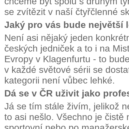
chceme být spolu s druhým t
se zvítězit v naší čtyřčlenné s
Jaký pro vás bude největší l
Není asi nějaký jeden konkrét
českých jedniček a to i na Mis
Evropy v Klagenfurtu - to bud
v každé světové sérii se dost
kategorii není vůbec lehké.
Dá se v ČR uživit jako prof
Já se tím stále živím, jeliko
to asi nešlo. Všechno je čistě 
sportovní nebo po manažerské 