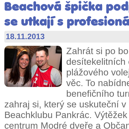
Beachová špička pod
se utkají s profesioná
18.11.2013
Zahrát si po b
desítekelitníc
plážového vole
věc. To nabídn
benefičního tur
zahraj si, který se uskuteční 
Beachklubu Pankrác. Výtěžek a
centrum Modré dveře a Občans