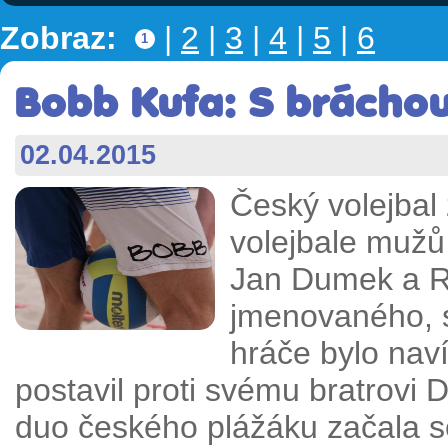
Zobraz:
|
2
|
3
|
4
|
5
|
6
1
Bobb Kufa: S bráchou
02.04.2015
Český volejbal
volejbale mužů 
Jan Dumek a R
jmenovaného, 
hráče bylo nav
postavil proti svému bratrovi 
duo českého plážáku začala s