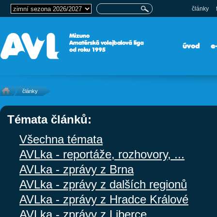
články
úvod
e
články
Témata článků:
Všechna témata
AVLka - reportáže, rozhovory, ...
AVLka - zprávy z Brna
AVLka - zprávy z dalších regionů
AVLka - zprávy z Hradce Králové
AVLka - zprávy z Liberce