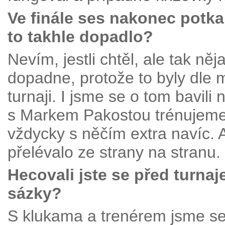
Ve finále ses nakonec potka
to takhle dopadlo?
Nevím, jestli chtěl, ale tak něja
dopadne, protože to byly dle
turnaji. I jsme se o tom bavili
s Markem Pakostou trénujeme.
vždycky s něčím extra navíc. A
přelévalo ze strany na stranu.
Hecovali jste se před turnaj
sázky?
S klukama a trenérem jsme se 