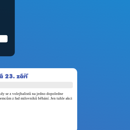
á 23. září
kdy se z volejbalistů na jedno dopoledne
jemcům z řad milovníků běhání. Jen tuhle akci