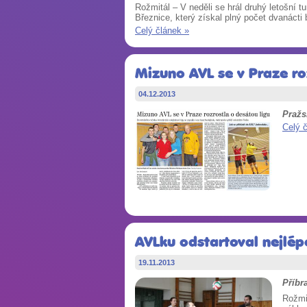
Rožmitál – V neděli se hrál druhý letošní 
Březnice, který získal plný počet dvanácti
Celý článek »
Mizuno AVL se v Praze ro
04.12.2013
Pražs
Celý 
AVLku odstartoval nejlé
19.11.2013
Příbr
Rožmi