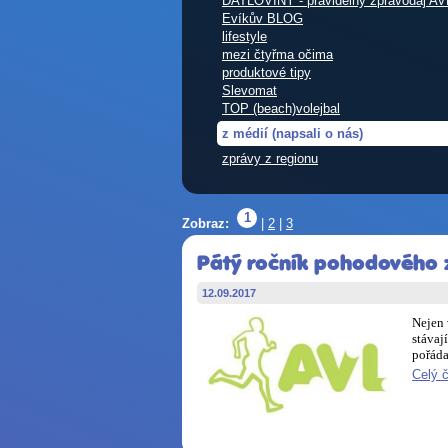
DATLOVINY - pravidelný zpravodaj AV
Evíkův BLOG
lifestyle
mezi čtyřma očima
produktové tipy
Slevomat
TOP (beach)volejbal
z médií (napsali o nás)
zprávy z regionu
1
Zobraz:
|
2
|
3
Pátý ročník pohodového z
12.09.2017
Nejen 
stávaj
pořáda
Celý 