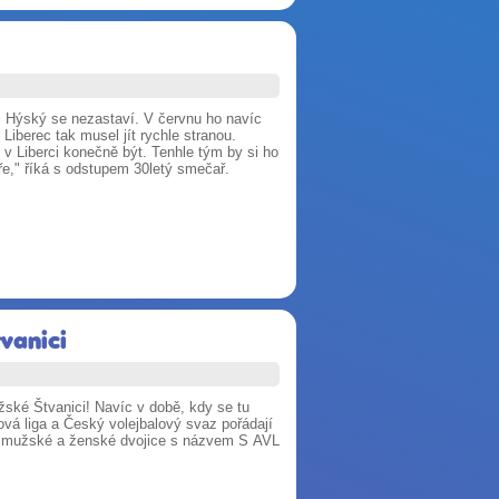
š Hýský se nezastaví. V červnu ho navíc
iberec tak musel jít rychle stranou.
 v Liberci konečně být. Tenhle tým by si ho
eře," říká s odstupem 30letý smečař.
tvanici
ažské Štvanici! Navíc v době, kdy se tu
vá liga a Český volejbalový svaz pořádají
 pro mužské a ženské dvojice s názvem S AVL