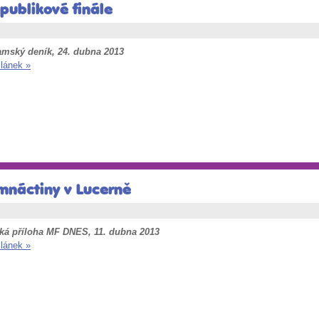
publikové finále
amský deník, 24. dubna 2013
článek »
mnáctiny v Lucerně
ká příloha MF DNES, 11. dubna 2013
článek »