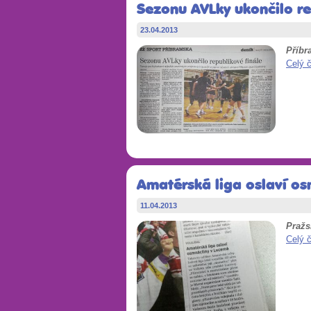
Sezonu AVLky ukončilo re
23.04.2013
Příbr
Celý 
Amatérská liga oslaví os
11.04.2013
Pražs
Celý 