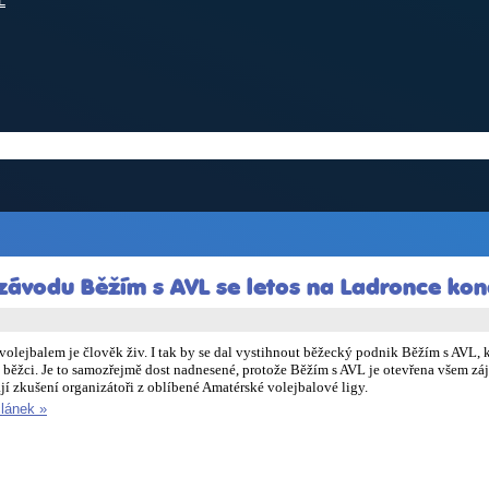
L
ávodu Běžím s AVL se letos na Ladronce kon
volejbalem je člověk živ. I tak by se dal vystihnout běžecký podnik Běžím s AVL, 
í běžci. Je to samozřejmě dost nadnesené, protože Běžím s AVL je otevřena všem zá
jí zkušení organizátoři z oblíbené Amatérské volejbalové ligy.
článek »