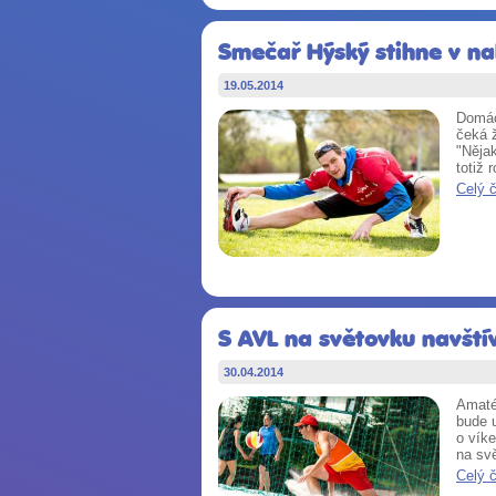
Smečař Hýský stihne v na
19.05.2014
Domác
čeká ž
"Nějak
totiž 
Celý 
S AVL na světovku navštív
30.04.2014
Amatér
bude 
o víke
na sv
Celý 