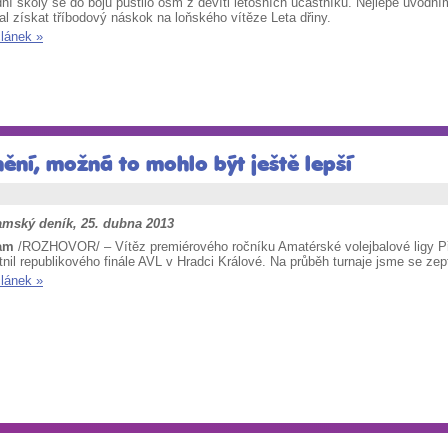
ní školy se do bojů pustilo osm z devíti letošních účastníků. Nejlépe úvod
l získat tříbodový náskok na loňského vítěze Leta dřiny.
článek »
nění, možná to mohlo být ještě lepší
amský deník, 25. dubna 2013
am
/ROZHOVOR/ – Vítěz premiérového ročníku Amatérské volejbalové ligy Pří
nil republikového finále AVL v Hradci Králové. Na průběh turnaje jsme se zept
článek »