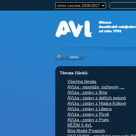
články
Témata článků:
Všechna témata
AVLka - reportáže, rozhovory, ...
AVLka - zprávy z Brna
AVLka - zprávy z dalších regionů
AVLka - zprávy z Hradce Králové
AVLka - zprávy z Liberce
AVLka - zprávy z Plzně
AVLka - zprávy z Prahy
BĚŽÍM S AVL
Blog Modré Pyramidy