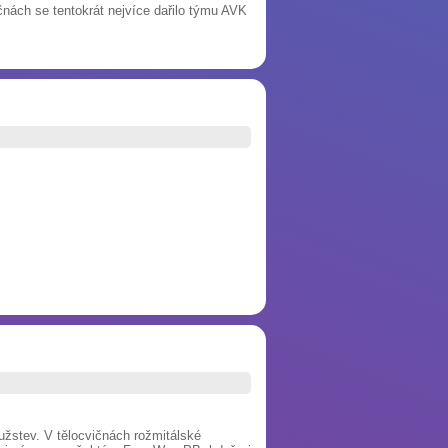
ičnách se tentokrát nejvíce dařilo týmu AVK
užstev. V tělocvičnách rožmitálské