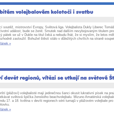
bitém volejbalovém kolotoči i svatbu
í soutěž, mistrovství Evropy, Světová liga. Volejbalista Dukly Liberec Tomá
ivotní událost, bude se ženit. Smutek nad dalším nevybojovaným titulem pro L
ý pátek se už v Dukle na titul čeká a nebudu lhát, že si myslím, že letos měl
rozhodně zasloužil. Bohužel štěstí stálo v důležitých chvílích na straně soup
článek »
í devět regionů, vítězi se utkají na světové Š
ští (plážoví) volejbalisté mají jedinečnou šanci okusit lukrativní písek na pr
utkávat světová špička ženského beachvolejbalu. Mizuno Amatérská volejbalo
ndu 17. a 18. května v devíti regionech sérii turnajů v plážovém volejbale
ětovku.
článek »