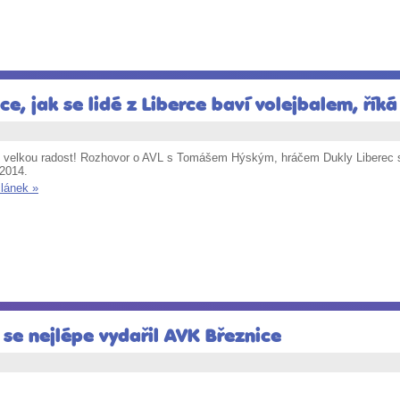
ce, jak se lidé z Liberce baví volejbalem, ří
velkou radost! Rozhovor o AVL s Tomášem Hýským, hráčem Dukly Liberec se
 2014.
článek »
 se nejlépe vydařil AVK Březnice