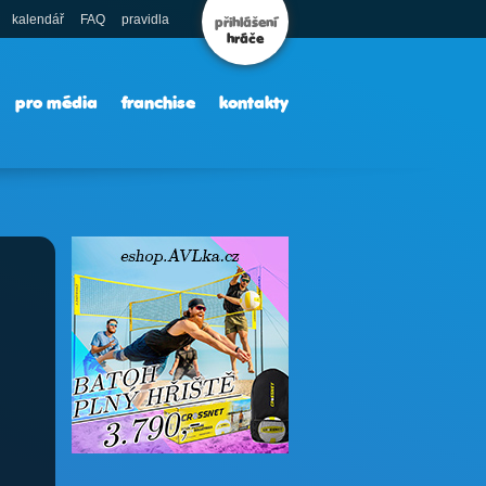
kalendář
FAQ
pravidla
přihlášení
hráče
pro média
franchise
kontakty