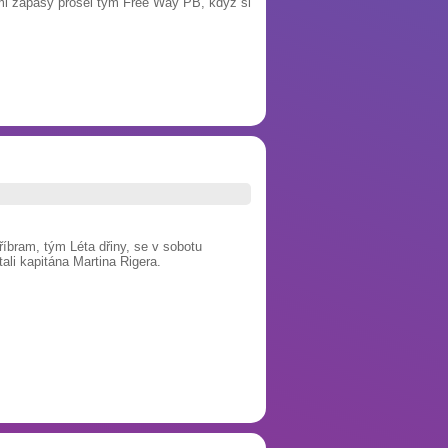
ními zápasy prošel tým Free Way PB, když si
bram, tým Léta dřiny, se v sobotu
ali kapitána Martina Rigera.