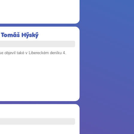
ká Tomáš Hýský
 objevil také v Libereckém deníku 4.