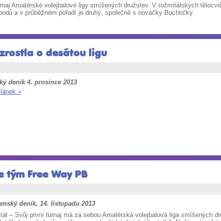
turnaj Amatérské volejbalové ligy smíšených družstev. V rožmitálských tělocv
 bodů a v průběžném pořadí je druhý, společně s nováčky Buchtičky.
zrostla o desátou ligu
ký deník 4. prosince 2013
článek »
pe tým Free Way PB
amský deník, 14. listopadu 2013
tál – Svůj první turnaj má za sebou Amatérská volejbalová liga smíšených dr