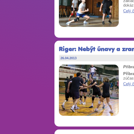
základ
dokáza
Celý 
Riger: Nebýt únavy a zra
26.04.2013
Příbr
Příbr
zúčast
Celý 