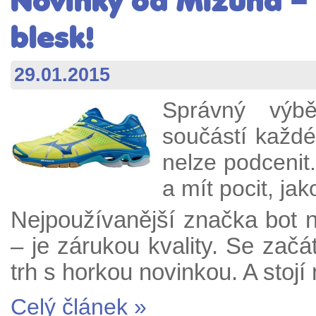
Novinky od Mizuna – 
blesk!
29.01.2015
Správný výbě
součástí každé
nelze podcenit.
a mít pocit, ja
Nejpoužívanější značka bot 
– je zárukou kvality. Se zač
trh s horkou novinkou. A stoj
Celý článek »