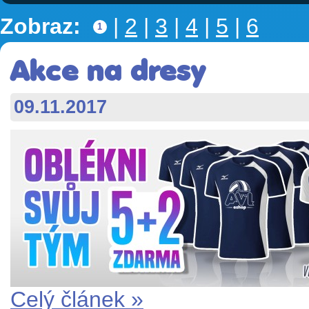
Zobraz:
|
2
|
3
|
4
|
5
|
6
1
Akce na dresy
09.11.2017
Celý článek »