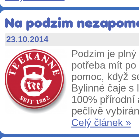
Na podzim nezapomeň
23.10.2014
Podzim je plný 
potřeba mít po
pomoc,
když s
Bylinné čaje s
100%
přírodní 
pečlivě vybírá
Celý článek »