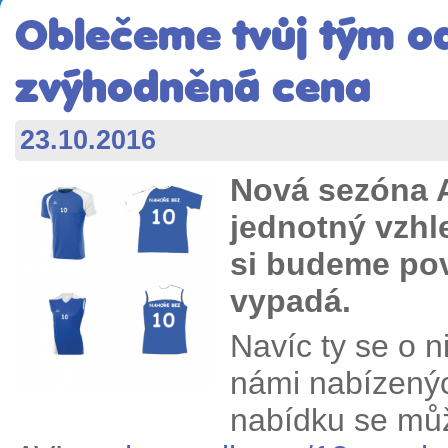
Oblečeme tvůj tým od
zvýhodněná cena
23.10.2016
Nová sezóna A
jednotný vzhl
si budeme pov
vypadá.
Navíc ty se o n
námi nabízenýc
nabídku se mů