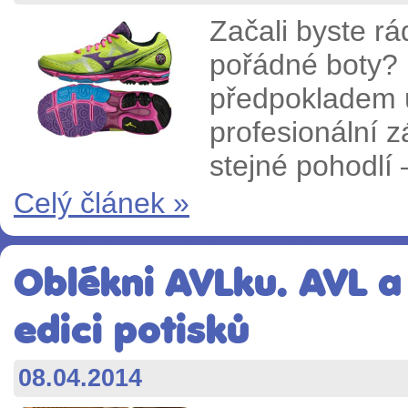
Začali byste rá
pořádné boty? 
předpokladem 
profesionální z
stejné pohodlí 
Celý článek »
Oblékni AVLku. AVL a 
edici potisků
08.04.2014