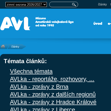
články
úvod
e
články
Témata článků:
Všechna témata
AVLka - reportáže, rozhovory, ...
AVLka - zprávy z Brna
AVLka - zprávy z dalších regionů
AVLka - zprávy z Hradce Králové
AVLka - zprávy z Liberce