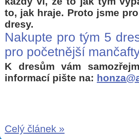
každý ví, že to jak tým vyp
to, jak hraje. Proto jsme pro
dresy.
Nakupte pro tým 5 dres
pro početnější mančafty
K dresům vám samozřejmě 
informací pište na:
honza@a
Celý článek »