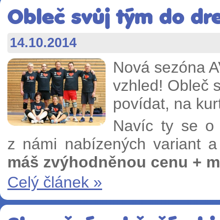
Obleč svůj tým do dre
14.10.2014
Nová sezóna AV
vzhled! Obleč 
povídat, na kur
Navíc ty se o 
z námi nabízených variant 
máš zvýhodněnou cenu + mí
Celý článek »