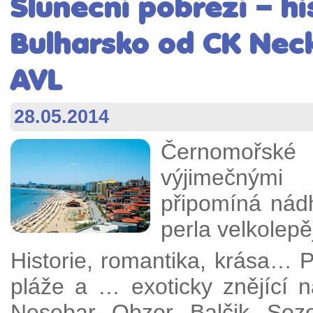
Sluneční pobřeží – hi
Bulharsko od CK Nec
AVL
28.05.2014
Černomořské
výjimečnými 
připomíná nád
perla velkolep
Historie, romantika, krása… 
pláže a … exoticky znějící 
Nesebar, Obzor, Balčik, Soz