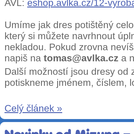
AVL:
eshop.avlka.cz/12-vyrob
Umíme jak dres potištěný cel
který si můžete navrhnout úpl
nekladou. Pokud zrovna nevíš j
napiš na
tomas@avlka.cz
a n
Další možností jsou dresy od
potiskneme jménem, číslem, l
Celý článek »