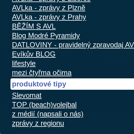
AVLka - zprávy z Plzně
AVLka - zprávy z Prahy
BĚŽÍM S AVL
Blog Modré Pyramidy
DATLOVINY - pravidelný zpravodaj A
Evíkův BLOG
lifestyle
mezi čtyřma očima
produktové tipy
Slevomat
TOP (beach)volejbal
z médií (napsali o nás)
zprávy z regionu