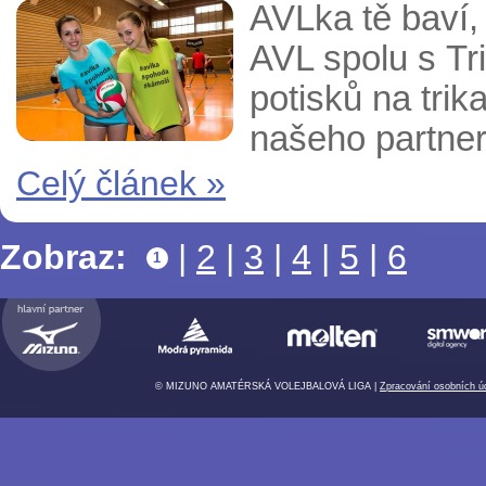
AVLka tě baví, 
AVL spolu s Tri
potisků na tri
našeho partner
Celý článek »
Zobraz:
|
2
|
3
|
4
|
5
|
6
1
© MIZUNO AMATÉRSKÁ VOLEJBALOVÁ LIGA |
Zpracování osobních ú