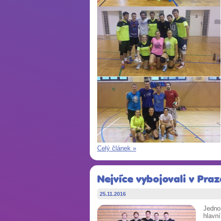
Celý článek »
Nejvíce vybojovali v Praze
25.11.2016
Jedno
hlavní