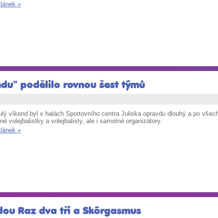
článek »
ndu" podělilo rovnou šest týmů
lý víkend byl v halách Sportovního centra Juliska opravdu dlouhý a po všech
é volejbalistky a volejbalisty, ale i samotné organizátory.
článek »
jdou Raz dva tři a Skórgasmus