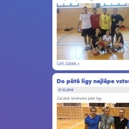
Celý článek »
Do páté ligy nejlépe vsto
27.11.2016
Začátek brněnské páté ligy