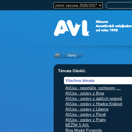
články
Témata článků:
Všechna témata
AVLka - reportáže, rozhovory, ...
AVLka - zprávy z Brna
AVLka - zprávy z dalších regionů
AVLka - zprávy z Hradce Králové
AVLka - zprávy z Liberce
AVLka - zprávy z Plzně
AVLka - zprávy z Prahy
BĚŽÍM S AVL
Blog Modré Pyramidy