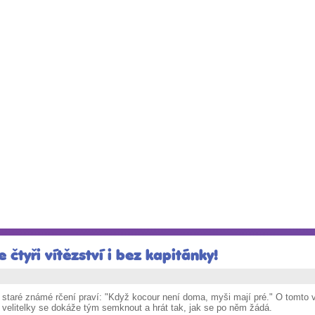
 čtyři vítězství i bez kapitánky!
 staré známé rčení praví: "Když kocour není doma, myši mají pré." O tomto v
 velitelky se dokáže tým semknout a hrát tak, jak se po něm žádá.