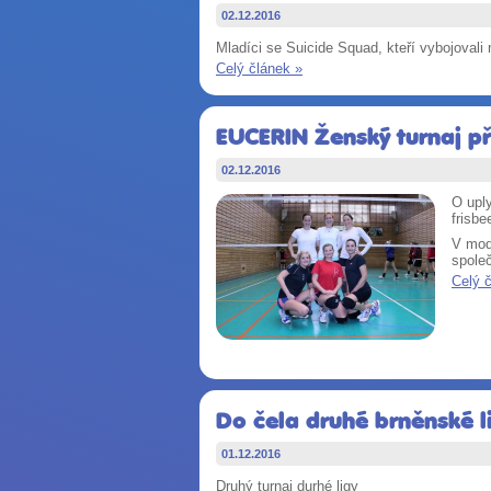
02.12.2016
Mladíci se Suicide Squad, kteří vybojovali 
Celý článek »
EUCERIN Ženský turnaj př
02.12.2016
O uply
frisbe
V modr
spole
Celý 
Do čela druhé brněnské l
01.12.2016
Druhý turnaj durhé ligy