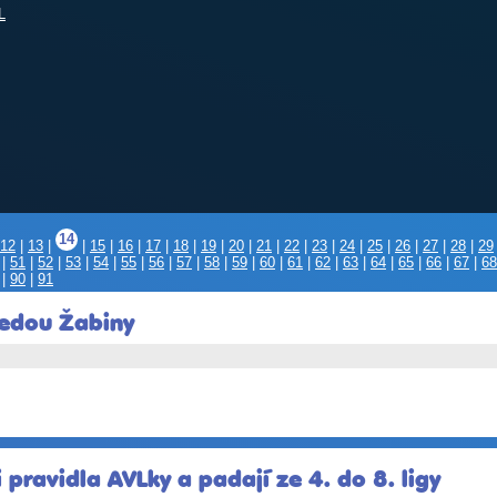
L
14
12
|
13
|
|
15
|
16
|
17
|
18
|
19
|
20
|
21
|
22
|
23
|
24
|
25
|
26
|
27
|
28
|
29
|
51
|
52
|
53
|
54
|
55
|
56
|
57
|
58
|
59
|
60
|
61
|
62
|
63
|
64
|
65
|
66
|
67
|
68
|
90
|
91
vedou Žabiny
pravidla AVLky a padají ze 4. do 8. ligy