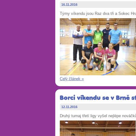
16.11.2016
Týmy víkendu jsou Raz dva tři a Sokec H
Celý článek »
Borci víkendu se v Brně 
12.11.2016
Druhý turnaj třetí ligy vyšel nejlépe nováč