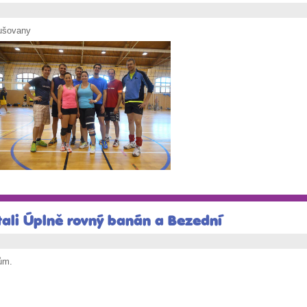
rušovany
stali Úplně rovný banán a Bezední
kům.