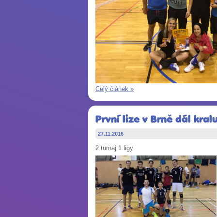
Celý článek »
První lize v Brně dál kral
27.11.2016
2.turnaj 1.ligy