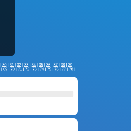
|
30
|
31
|
32
|
33
|
34
|
35
|
36
|
37
|
38
|
39
|
|
69
|
70
|
71
|
72
|
73
|
74
|
75
|
76
|
77
|
78
|