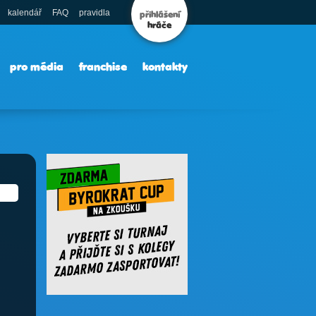
kalendář
FAQ
pravidla
přihlášení
hráče
pro média
franchise
kontakty