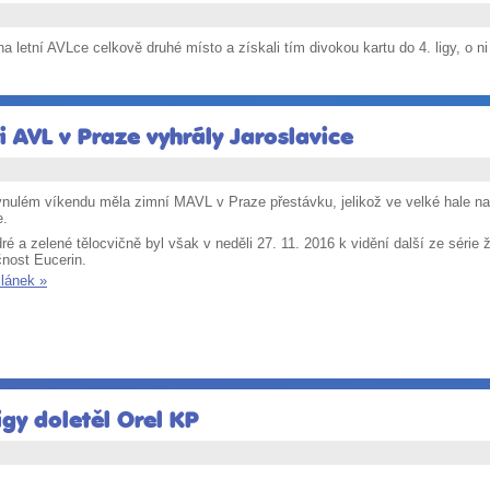
na letní AVLce celkově druhé místo a získali tím divokou kartu do 4. ligy, o n
i AVL v Praze vyhrály Jaroslavice
nulém víkendu měla zimní MAVL v Praze přestávku, jelikož ve velké hale na J
e.
é a zelené tělocvičně byl však v neděli 27. 11. 2016 k vidění další ze série 
čnost Eucerin.
článek »
igy doletěl Orel KP