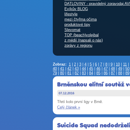
DATLOVINY - pravidelný zpravodaj AV
Evíkův BLOG
lifestyle
mezi čtyřma očima
produktové tipy
Slevomat
TOP (beach)volejbal
z médií (napsali o nás)
zprávy z regionu
Zobraz:
1
|
2
|
3
|
4
|
5
|
6
|
7
|
8
|
9
|
10
|
11
|
40
|
41
|
42
|
43
|
44
|
45
|
46
|
47
|
48
|
49
|
50
79
|
80
|
81
|
82
|
83
|
84
|
85
|
86
|
87
|
88
|
89
Brněnskou elitní soutěž 
07.12.2016
Třetí kolo první ligy v Brně.
Celý článek »
Suicide Squad nedodrželi 