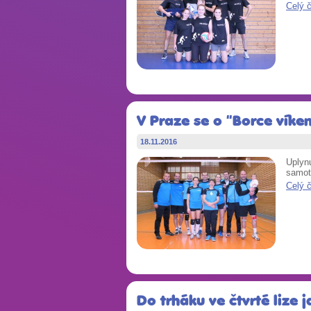
Celý 
V Praze se o "Borce víke
18.11.2016
Uplynu
samotn
Celý 
Do trháku ve čtvrté lize 