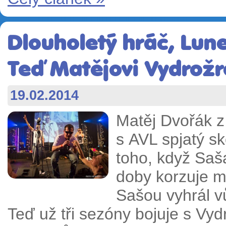
Dlouholetý hráč, Lune
Teď Matějovi Vydrožro
19.02.2014
Matěj Dvořák z
s AVL spjatý s
toho, když Saša
doby korzuje me
Sašou vyhrál v
Teď už tři sezóny bojuje s Vyd