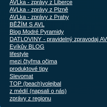
AVLka - zprávy z Liberce
AVLka - zprávy z Plzně
AVLka - zprávy z Prahy
BĚŽÍM S AVL
Blog Modré Pyramidy
DATLOVINY - pravidelný zpravodaj A
Evíkův BLOG
lifestyle
mezi čtyřma očima
produktové tipy
Slevomat
TOP (beach)volejbal
z médií (napsali o nás)
zprávy z regionu