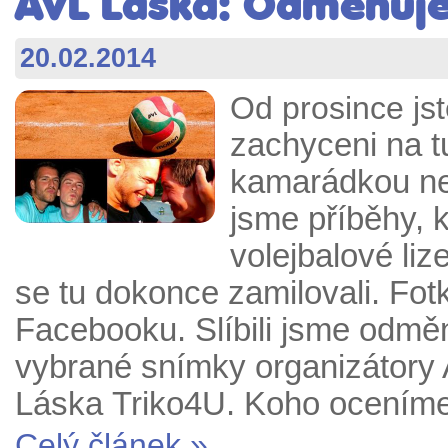
AVL Láska: Odměňuje
20.02.2014
Od prosince jst
zachyceni na t
kamarádkou neb
jsme příběhy, 
volejbalové liz
se tu dokonce zamilovali. Fot
Facebooku. Slíbili jsme odměni
vybrané snímky organizátory
Láska Triko4U. Koho ocením
Celý článek »