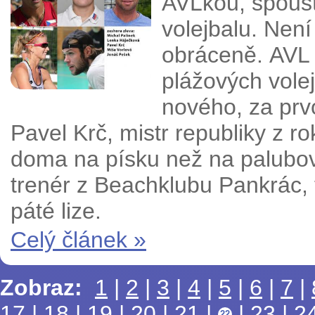
AVLkou, spous
volejbalu. Není 
obráceně.
AVL 
plážových volej
nového, za prvo
Pavel Krč, mistr
republiky z r
doma na písku než na palub
trenér z Beachklubu Pankrác, 
páté lize.
Celý článek »
Zobraz:
1
|
2
|
3
|
4
|
5
|
6
|
7
|
17
|
18
|
19
|
20
|
21
|
|
23
|
2
22