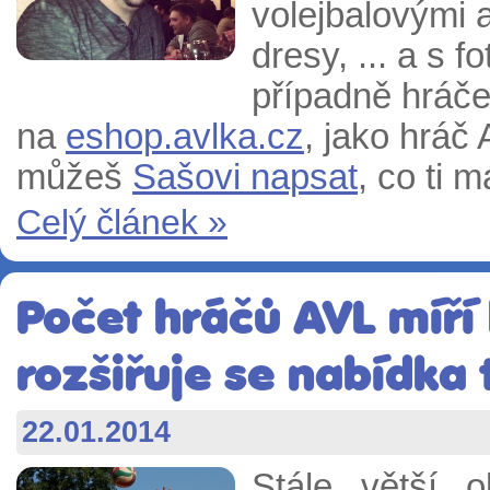
volejbalovými 
dresy, ... a s 
případně hráče
na
eshop.avlka.cz
, jako hráč
můžeš
Sašovi napsat
, co ti m
Celý článek »
Počet hráčů AVL míří 
rozšiřuje se nabídka 
22.01.2014
Stále větší 