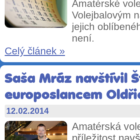
Amatérské vole
Volejbalovým 
jejich oblíbené
není.
Celý článek »
Saša Mráz navštívil 
europoslancem Oldř
12.02.2014
Amatérská vole
příležitost nav