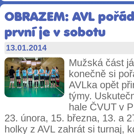
OBRAZEM: AVL pořádá
první je v sobotu
13.01.2014
Mužská část já
konečně si po
AVLka opět při
týmy. Uskutečn
hale ČVUT v Pr
23. února, 15. března, 13. a 
holky z AVL zahrát si turnaj,