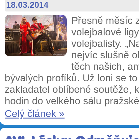
18.03.2014
Přesně měsíc 
volejbalové lig
volejbalisty. „
nejvíc slušně o
těch našich, a
bývalých profíků. Už loni se t
zakladatel oblíbené soutěže, 
hodin do velkého sálu pražské
Celý článek »