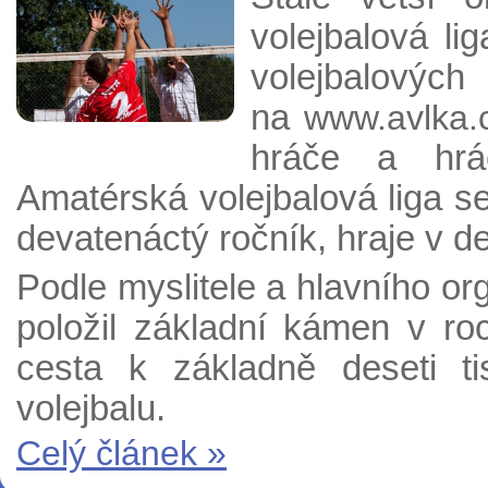
volejbalová l
volejbalov
na
www.a
vlka.
hráče a hrá
Amatérská volejbalová liga s
devatenáctý ročník, hraje v d
Podle myslitele a hlavního or
položil základní kámen v r
cesta k základně deseti t
volejbalu.
Celý článek »