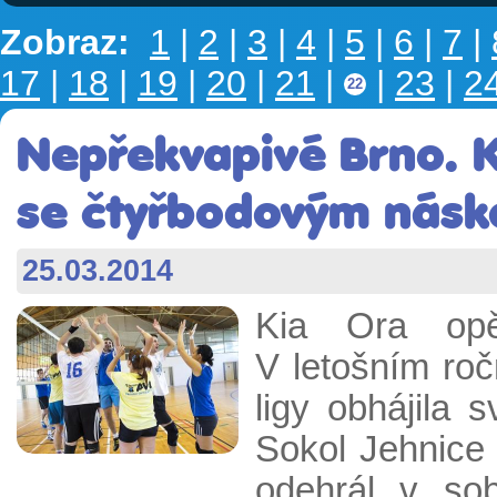
Zobraz:
1
|
2
|
3
|
4
|
5
|
6
|
7
|
17
|
18
|
19
|
20
|
21
|
|
23
|
2
22
Nepřekvapivé Brno. K
se čtyřbodovým nás
25.03.2014
Kia Ora opě
V letošním ro
ligy obhájila 
Sokol Jehnice 
odehrál v sob