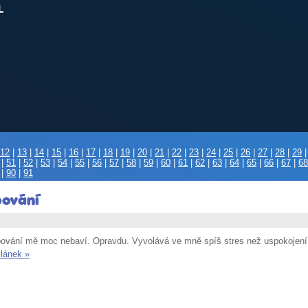
L
12
|
13
|
14
|
15
|
16
|
17
|
18
|
19
|
20
|
21
|
22
|
23
|
24
|
25
|
26
|
27
|
28
|
29
|
51
|
52
|
53
|
54
|
55
|
56
|
57
|
58
|
59
|
60
|
61
|
62
|
63
|
64
|
65
|
66
|
67
|
68
|
90
|
91
ování
ování mě moc nebaví. Opravdu. Vyvolává ve mně spíš stres než uspokojení. T
článek »