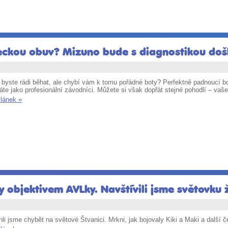
eckou obuv? Mizuno bude s diagnostikou doš
i byste rádi běhat, ale chybí vám k tomu pořádné boty? Perfektně padnoucí 
te jako profesionální závodníci. Můžete si však dopřát stejné pohodlí – vaše 
článek »
objektivem AVLky. Navštívili jsme světovku 
i jsme chybět na světové Štvanici. Mrkni, jak bojovaly Kiki a Maki a další 