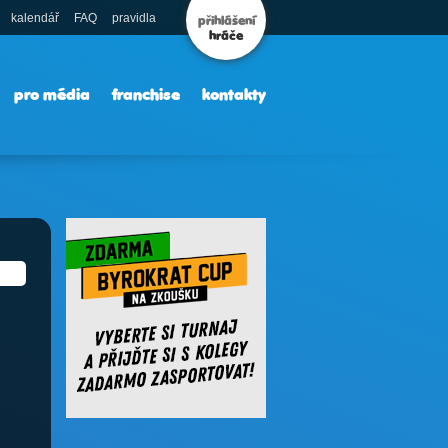
kalendář
FAQ
pravidla
přihlášení
hráče
pro média
franchise
kontakty