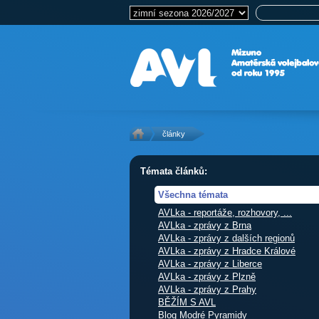
články
Témata článků:
Všechna témata
AVLka - reportáže, rozhovory, ...
AVLka - zprávy z Brna
AVLka - zprávy z dalších regionů
AVLka - zprávy z Hradce Králové
AVLka - zprávy z Liberce
AVLka - zprávy z Plzně
AVLka - zprávy z Prahy
BĚŽÍM S AVL
Blog Modré Pyramidy