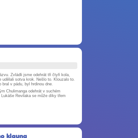
u. Zvládli jsme odehrát tři čtyři kola,
 udělali sotva krok. Nešlo to. Klouzalo to.
bral v pádu, byl hrdinou dne.
tě tým Chulimanga odehrát v suchém
na Lukáše Revilaka se může díky třem
ho klauna