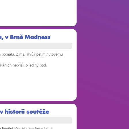
ta, v Brně Madness
en pomálu. Zima. Kvůli pětiminutovému
tkáních nepřišli o jediný bod.
v historii soutěže
na letošní léto Mizuno Amatérská