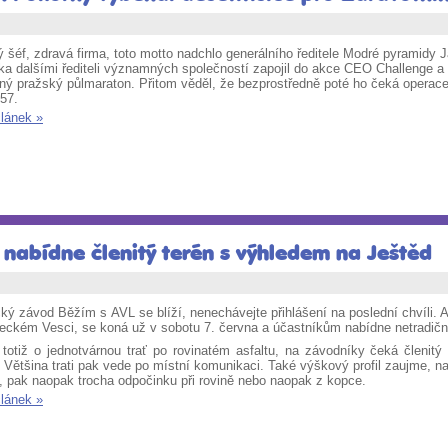
 šéf, zdravá firma, toto motto nadchlo generálního ředitele Modré pyramidy 
ika dalšími řediteli významných společností zapojil do akce CEO Challenge a
ený pražský půlmaraton. Přitom věděl, že bezprostředně poté ho čeká operac
57.
článek »
i nabídne členitý terén s výhledem na Ještěd
ý závod Běžím s AVL se blíží, nenechávejte přihlášení na poslední chvíli. Ak
reckém Vesci, se koná už v sobotu 7. června a účastníkům nabídne netradiční 
 totiž o jednotvárnou trať po rovinatém asfaltu, na závodníky čeká členitý
. Většina trati pak vede po místní komunikaci. Také výškový profil zaujme, 
, pak naopak trocha odpočinku při rovině nebo naopak z kopce.
článek »