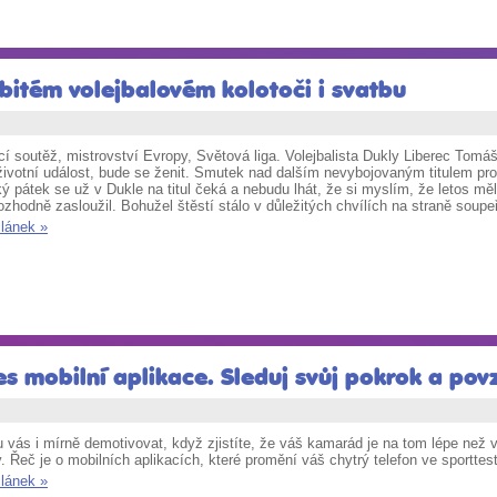
bitém volejbalovém kolotoči i svatbu
í soutěž, mistrovství Evropy, Světová liga. Volejbalista Dukly Liberec Tomá
ivotní událost, bude se ženit. Smutek nad dalším nevybojovaným titulem pro L
ý pátek se už v Dukle na titul čeká a nebudu lhát, že si myslím, že letos měl
rozhodně zasloužil. Bohužel štěstí stálo v důležitých chvílích na straně soup
článek »
es mobilní aplikace. Sleduj svůj pokrok a povz
vás i mírně demotivovat, když zjistíte, že váš kamarád je na tom lépe než v
v. Řeč je o mobilních aplikacích, které promění váš chytrý telefon ve sportte
článek »