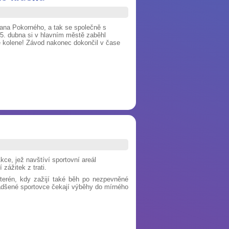
Jana Pokorného, a tak se společně s
 5. dubna si v hlavním městě zaběhl
e kolene! Závod nakonec dokončil v čase
ce, jež navštíví sportovní areál
zážitek z trati.
 terén, kdy zažijí také běh po nezpevněné
nadšené sportovce čekají výběhy do mírného