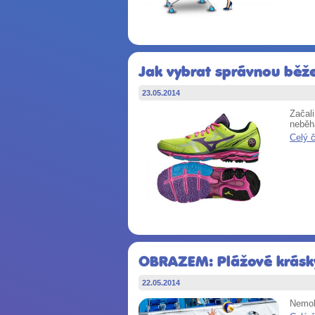
Jak vybrat správnou běž
23.05.2014
Začal
neběhá
Celý 
OBRAZEM: Plážové krásky 
22.05.2014
Nemohl