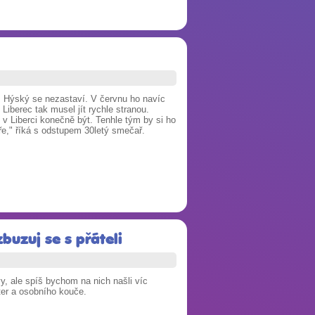
š Hýský se nezastaví. V červnu ho navíc
iberec tak musel jít rychle stranou.
 v Liberci konečně být. Tenhle tým by si ho
eře," říká s odstupem 30letý smečař.
buzuj se s přáteli
y, ale spíš bychom na nich našli víc
ster a osobního kouče.