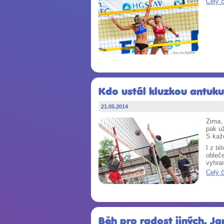
Celý 
Kdo ustál kluzkou antuku
21.05.2014
Zima, 
pak už
S kaž
I z té
obleč
vyhra
Celý 
Běh pro radost jiných. J