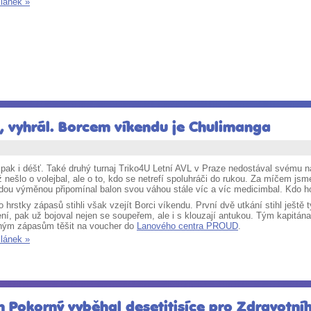
článek »
, vyhrál. Borcem víkendu je Chulimanga
pak i déšť. Také druhý turnaj Triko4U Letní AVL v Praze nedostával svému názv
 nešlo o volejbal, ale o to, kdo se netrefí spoluhráči do rukou. Za míčem jsme
dou výměnou připomínal balon svou váhou stále víc a víc medicimbal. Kdo ho 
to hrstky zápasů stihli však vzejít Borci víkendu. První dvě utkání stihl ješ
ení, pak už bojoval nejen se soupeřem, ale i s klouzají antukou. Tým kapitá
ným zápasům těšit na voucher do
Lanového centra PROUD
.
článek »
an Pokorný vyběhal desetitisíce pro Zdravotní