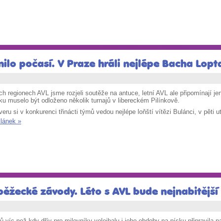
nilo počasí. V Praze hráli nejlépe Bacha Lop
ch regionech AVL jsme rozjeli soutěže na antuce, letní AVL ale připomínají j
ku muselo být odloženo několik turnajů v libereckém Pilínkově.
eru si v konkurenci třinácti týmů vedou nejlépe loňští vítězi Bulánci, v pěti u
článek »
ěžecké závody. Léto s AVL bude nejnabitější 
ů víc než kdy dřív pro milovníky volejbalu i jeho obdoby na písku připravila 