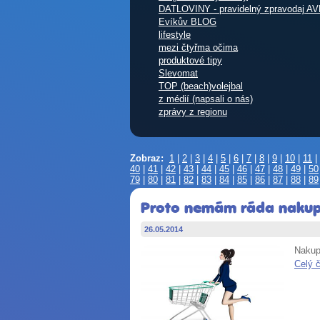
DATLOVINY - pravidelný zpravodaj AV
Evíkův BLOG
lifestyle
mezi čtyřma očima
produktové tipy
Slevomat
TOP (beach)volejbal
z médií (napsali o nás)
zprávy z regionu
Zobraz:
1
|
2
|
3
|
4
|
5
|
6
|
7
|
8
|
9
|
10
|
11
|
40
|
41
|
42
|
43
|
44
|
45
|
46
|
47
|
48
|
49
|
50
79
|
80
|
81
|
82
|
83
|
84
|
85
|
86
|
87
|
88
|
89
Proto nemám ráda nakup
26.05.2014
Nakup
Celý 