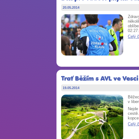
20.05.2014
Zdravý
někol
oblíb
02:27:
Celý 
Trať Běžím s AVL ve Vesc
19.05.2014
Běžeck
v libe
Nejde
cestě
kopce
Celý 