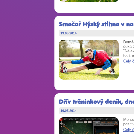
Smečař Hýský stihne v na
19.05.2014
Domác
čeká ž
"Nějak
totiž 
Celý 
Dřív tréninkový deník, dn
16.05.2014
Mohou 
poziti
Celý 