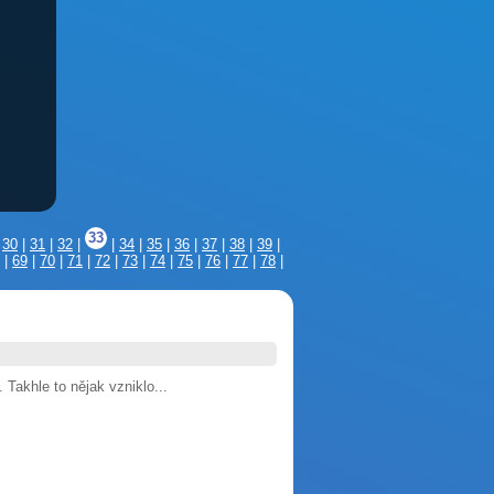
33
|
30
|
31
|
32
|
|
34
|
35
|
36
|
37
|
38
|
39
|
|
69
|
70
|
71
|
72
|
73
|
74
|
75
|
76
|
77
|
78
|
akhle to nějak vzniklo...