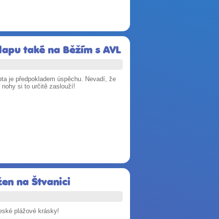
lapu také na Běžím s AVL
bota je předpokladem úspěchu. Nevadí, že
nohy si to určitě zaslouží!
žen na Štvanici
české plážové krásky!