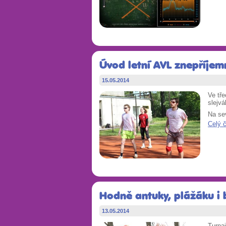
Úvod letní AVL znepříjem
15.05.2014
Ve tře
slejvá
Na sev
Celý 
Hodně antuky, plážáku i b
13.05.2014
Turnaj