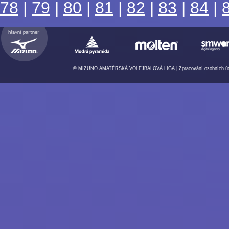
78
|
79
|
80
|
81
|
82
|
83
|
84
|
© MIZUNO AMATÉRSKÁ VOLEJBALOVÁ LIGA |
Zpracování osobních ú