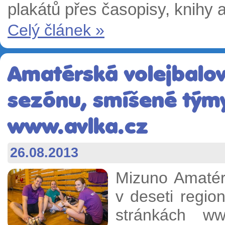
plakátů přes časopisy, knihy
Celý článek »
Amatérská volejbalov
sezónu, smíšené týmy
www.avlka.cz
26.08.2013
Mizuno Amatérs
v deseti regi
stránkách w