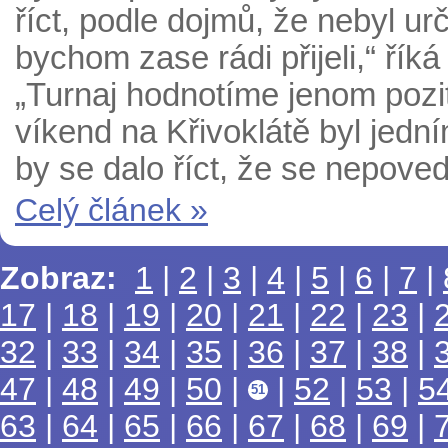
říct, podle dojmů, že nebyl urč
bychom zase rádi přijeli,“ řík
„Turnaj hodnotíme jenom pozit
víkend na Křivoklátě byl jedn
by se dalo říct, že se nepoved
Celý článek »
Zobraz:
1
|
2
|
3
|
4
|
5
|
6
|
7
|
17
|
18
|
19
|
20
|
21
|
22
|
23
|
32
|
33
|
34
|
35
|
36
|
37
|
38
|
47
|
48
|
49
|
50
|
|
52
|
53
|
5
51
63
|
64
|
65
|
66
|
67
|
68
|
69
|