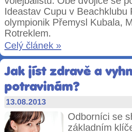
volejbalistů. Obě dvojice se p
Ideastav Cupu v Beachklubu
olympionik Přemysl Kubala, M
Rotreklem.
Celý článek »
Jak jíst zdravě a vy
potravinám?
13.08.2013
Odborníci se s
základním klíč