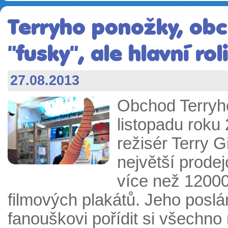
Terryho ponožky, obc
"fusky", ale hlavní rol
27.08.2013
Obchod Terryho
listopadu roku
režisér Terry G
největší prode
více než 1200
filmových plakátů. Jeho posl
fanouškovi pořídit si všechno