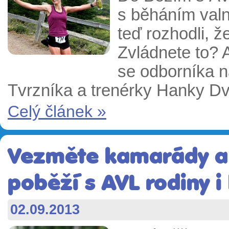
s běháním valn
teď rozhodli, ž
Zvládnete to? 
se odborníka n
Tvrzníka a trenérky Hanky Dvo
Celý článek »
Vezměte kamarády a 
poběží s AVL rodiny i
02.09.2013