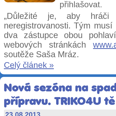
přihlašovat.
„Důležité je, aby hráči
neregistrovanosti. Tým musí 
dva zástupce obou pohlaví
webových stránkách
www.a
soutěže Saša Mráz.
Celý článek »
Nová sezóna na spad
přípravu. TRIKO4U t
23.08.2013