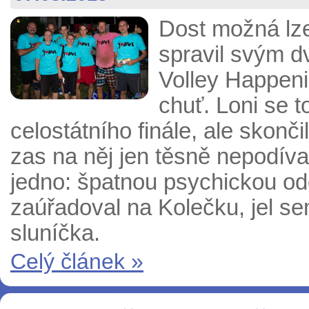
Dost možná lze
spravil svým d
Volley Happeni
chuť. Loni se t
celostátního finále, ale skonč
zas na něj jen těsně nepodíval
jedno: špatnou psychickou od
zaúřadoval na Kolečku, jel sem
sluníčka.
Celý článek »