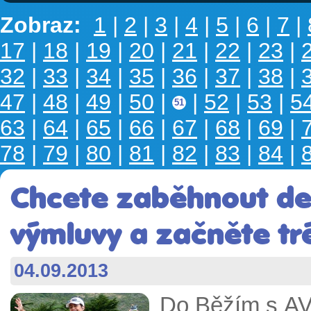
Zobraz:
1
|
2
|
3
|
4
|
5
|
6
|
7
|
17
|
18
|
19
|
20
|
21
|
22
|
23
|
32
|
33
|
34
|
35
|
36
|
37
|
38
|
47
|
48
|
49
|
50
|
|
52
|
53
|
5
51
63
|
64
|
65
|
66
|
67
|
68
|
69
|
78
|
79
|
80
|
81
|
82
|
83
|
84
|
Chcete zaběhnout de
výmluvy a začněte tr
04.09.2013
Do Běžím s AVL