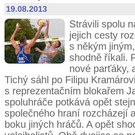
19.08.2013
Strávili spolu n
jejich cesty ro
s někým jiným,
shodně říkali. 
nové parťáky, a
Tichý sáhl po Filipu Kramárov
s reprezentačním blokařem J
spoluhráče potkává opět stejn
společného hraní rozcházejí a
boku jiných hráčů. A opět sho