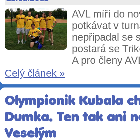
AVL míří do n
potkávat v tur
nepřipadal se 
postará se Tri
A pro členy AV
Celý článek »
Olympionik Kubala c
Dumka. Ten tak ani n
Veselým