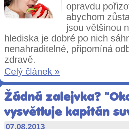
opravdu pořizo
abychom zůstali
jsou většinou 
hlediska je dobré po nich sáhn
nenahraditelné, připomíná odb
zdravě.
Celý článek »
Žádná zalejvka? "Oko
vysvětluje kapitán su
07.08.2013