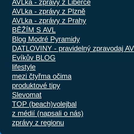
AVLka - zprávy z Liberce
AVLka - zprávy z Plzně
AVLka - zprávy z Prahy
BĚŽÍM S AVL
Blog Modré Pyramidy
DATLOVINY - pravidelný zpravodaj A
Evíkův BLOG
lifestyle
mezi čtyřma očima
produktové tipy
Slevomat
TOP (beach)volejbal
z médií (napsali o nás)
zprávy z regionu