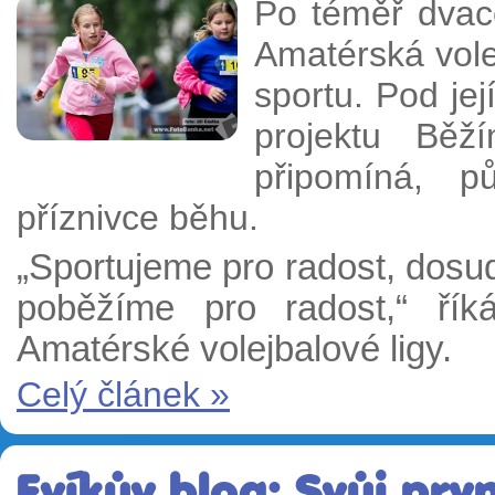
Po téměř dvace
Amatérská vole
sportu. Pod jej
projektu Bě
připomíná, pů
příznivce běhu.
„Sportujeme pro radost, dosud
poběžíme pro radost,“ řík
Amatérské volejbalové ligy.
Celý článek »
Evíkův blog: Svůj prv