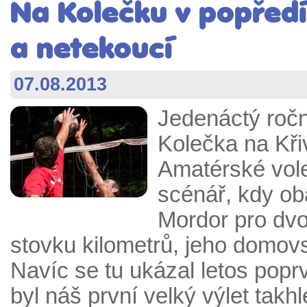
Na Kolečku v popředí
a netekoucí
07.08.2013
Jedenáctý ročn
Kolečka na Křiv
Amatérské vole
scénář, kdy ob
Mordor pro dvo
stovku kilometrů, jeho domov
Navíc se tu ukázal letos popr
byl náš první velký výlet takh