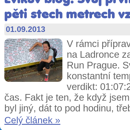
pěti stech metrech v
01.09.2013
V rámci přípra
na Ladronce za
Run Prague.
S
konstantní tem
verdikt: 01:07:
čas.
Fakt je ten, že když jsem
byl jiný, dát to pod hodinu, t
Celý článek »