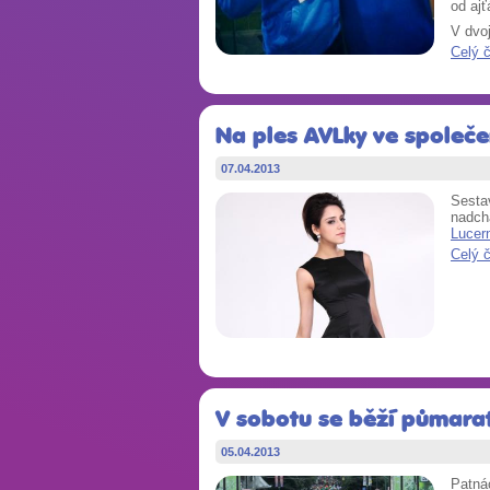
od ajť
V dvoj
Celý 
Na ples AVLky ve společe
07.04.2013
Sestav
nadch
Lucer
Celý 
V sobotu se běží půmarat
05.04.2013
Patnác