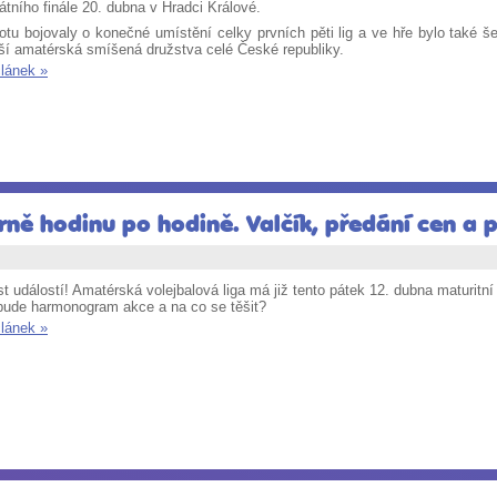
átního finále 20. dubna v Hradci Králové.
tu bojovaly o konečné umístění celky prvních pěti lig a ve hře bylo také š
pší amatérská smíšená družstva celé České republiky.
článek »
erně hodinu po hodině. Valčík, předání cen a
t událostí! Amatérská volejbalová liga má již tento pátek 12. dubna maturitn
bude harmonogram akce a na co se těšit?
článek »