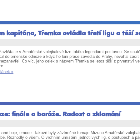
 kapitána, Třemka ovládla třetí ligu a těší 
Pavlišta je v Amatérské volejbalové lize takřka legendární postavou. Se soutěž
čil do brněnské odnože a když ho loni práce zavedla do Prahy, neváhal začít
nezanevřel. Co víc, jeho celek s názvem Třemka se letos těší z prvenství ve 
že.
článek »
aze: finále a baráže. Radost a zklamání
nané boje, emoce. Takové byly závěrečné turnaje Mizuno Amatérské volejbalo
bě. Rozhodly o všem. O vrchním umístění jednotlivých lig, o postupech a p