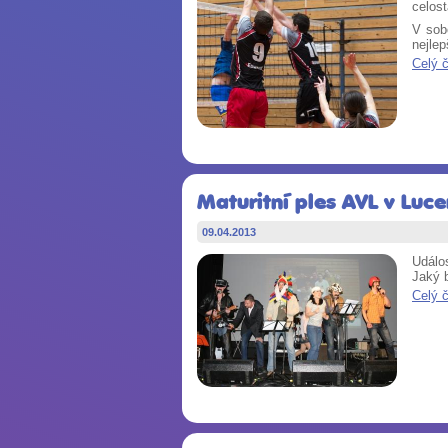
celost
V sobo
nejle
Celý 
Maturitní ples AVL v Luc
09.04.2013
Událos
Jaký 
Celý 