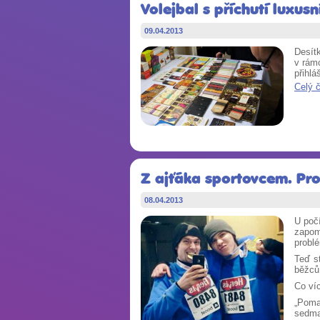
Volejbal s příchutí luxu
09.04.2013
Desítk
v rám
přihlá
Celý 
Z ajťáka sportovcem. Pr
08.04.2013
U počí
zapome
problé
Teď s
běžců
Co víc
„Poma
sedma