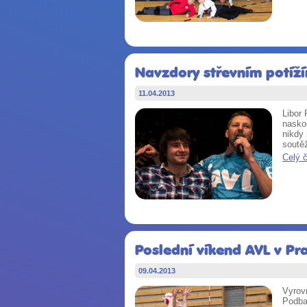
Navzdory střevním potížím
11.04.2013
Libor 
nasko
nikdy 
soutě
Celý 
Poslední víkend AVL v Pr
09.04.2013
Vyrov
Podba