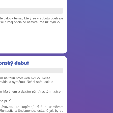
ejbalový turnaj, který se v sobotu odehraje
e turnaj oficiálně nazývá, má už nyní 27
onský debut
ším na triku nový web AVLky. Nelze
ravidel a systému. Nešel spát, dokud
 Martinem a dalším půl třináctým tisícem
o pilířů.
 kávovaru ke kopírce,“ říká s úsměvem
 Runtastic a Endomondo, ostatně jak by se