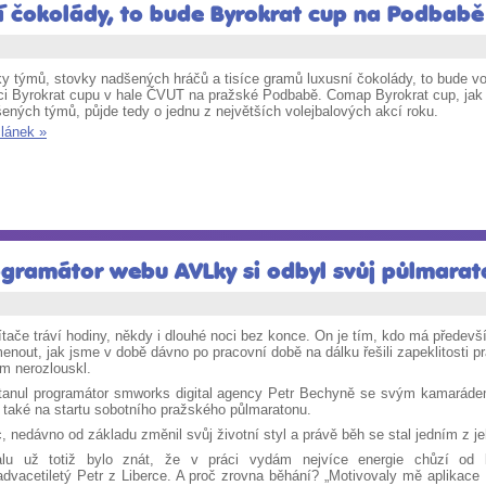
sní čokolády, to bude Byrokrat cup na Podbabě
y týmů, stovky nadšených hráčů a tisíce gramů luxusní čokolády, to bude vol
ci Byrokrat cupu v hale ČVUT na pražské Podbabě. Comap Byrokrat cup, jak s
šených týmů, půjde tedy o jednu z největších volejbalových akcí roku.
článek »
ogramátor webu AVLky si odbyl svůj půlmarat
tače tráví hodiny, někdy i dlouhé noci bez konce. On je tím, kdo má předev
nout, jak jsme v době dávno po pracovní době na dálku řešili zapeklitosti p
m nerozlouskl.
tanul programátor smworks digital agency Petr Bechyně se svým kamarádem
 také na startu sobotního pražského půlmaratonu.
, nedávno od základu změnil svůj životní styl a právě běh se stal jedním z jeh
lu už totiž bylo znát, že v práci vydám nejvíce energie chůzí od
dvacetiletý Petr z Liberce. A proč zrovna běhání? „Motivovaly mě aplikace