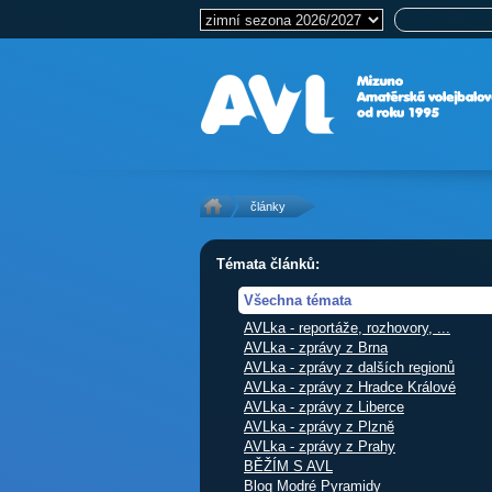
články
Témata článků:
Všechna témata
AVLka - reportáže, rozhovory, ...
AVLka - zprávy z Brna
AVLka - zprávy z dalších regionů
AVLka - zprávy z Hradce Králové
AVLka - zprávy z Liberce
AVLka - zprávy z Plzně
AVLka - zprávy z Prahy
BĚŽÍM S AVL
Blog Modré Pyramidy