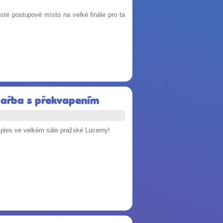
esté postupové místo na velké finále pro ta
 pařba s překvapením
í ples ve velkém sále pražské Lucerny!