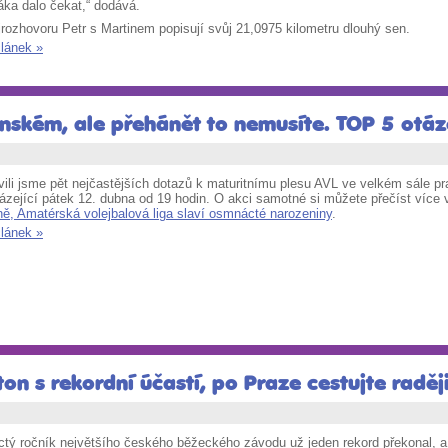
áka dalo čekat,“ dodává.
rozhovoru Petr s Martinem popisují svůj 21,0975 kilometru dlouhý sen.
článek »
nském, ale přehánět to nemusíte. TOP 5 otáz
ili jsme pět nejčastějších dotazů k maturitnímu plesu AVL ve velkém sále pr
ázející pátek 12. dubna od 19 hodin. O akci samotné si můžete přečíst více
ně, Amatérská volejbalová liga slaví osmnácté narozeniny
.
článek »
on s rekordní účastí, po Praze cestujte radě
tý ročník největšího českého běžeckého závodu už jeden rekord překonal, a t