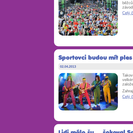
běžců 
závod
Celý 
Sportovci budou mít ples
02.04.2013
Takov
velkém
založe
Zahraj
Celý 
Lidi málo šu..., šokoval 