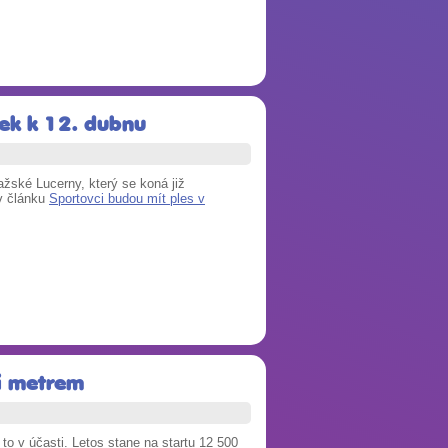
ek k 12. dubnu
ažské Lucerny, který se koná již
 v článku
Sportovci budou mít ples v
ji metrem
o v účasti. Letos stane na startu 12 500