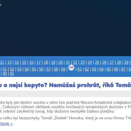
L
12
|
13
|
14
|
15
|
16
|
17
|
18
|
19
|
20
|
21
|
22
|
23
|
24
|
25
|
26
|
27
|
28
|
29
60
|
51
|
52
|
53
|
54
|
55
|
56
|
57
|
58
|
59
|
|
61
|
62
|
63
|
64
|
65
|
66
|
67
|
6
|
90
|
91
a nejsi kopyto? Nemůžeš prohrát, říká Tomáš
že byly pro letošní sezónu v elitní lize pražské Mizuno Amatérské volejbalov
i. Celkovým vítězem oblíbené soutěže smíšených amatérských družstev v Praz
il sobotní závěrečný turnaj, kdy družstvo neutrpělo žádnou porážku.
u celku byl bezpochyby Tomáš „Drobek“ Hovorka, který je se svou firmou Tr
článek »