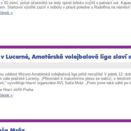
z 82 zemí, počet účastníků se tedy oproti loňsku zvýšil o patnáct set. Kapa
em. Startovní výstřel zazní v sobotu v pravé poledne u Rudolfina na náměstí
článek »
 v Lucerně, Amatérská volejbalová liga slaví
ou událost Mizuno Amatérská volejbalová liga ještě nezažila! V pátek
12. dub
 sále pražské Lucerny. „Přirovnání k maturitnímu plesu se nabízí, v letošní
ní,“ vysvětluje hlavní organizátor AVL Saša Mráz. „Proto jsme také sáhli po 
e Hrací skříň Praha.
článek »
Saša Mráz