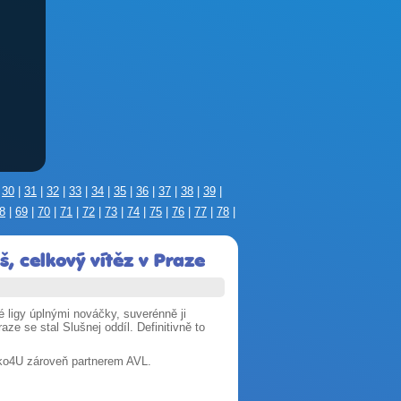
|
30
|
31
|
32
|
33
|
34
|
35
|
36
|
37
|
38
|
39
|
8
|
69
|
70
|
71
|
72
|
73
|
74
|
75
|
76
|
77
|
78
|
, celkový vítěz v Praze
é ligy úplnými nováčky, suverénně ji
e se stal Slušnej oddíl. Definitivně to
iko4U zároveň partnerem AVL.