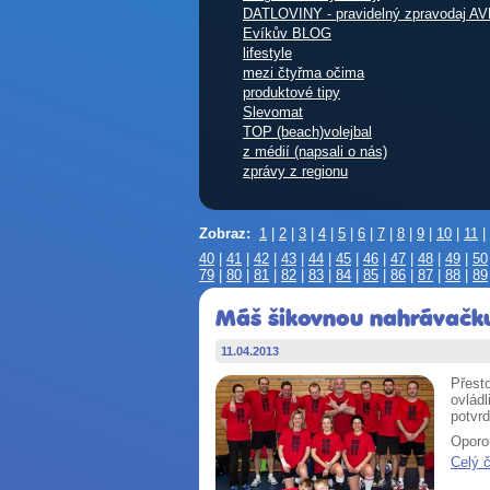
DATLOVINY - pravidelný zpravodaj AV
Evíkův BLOG
lifestyle
mezi čtyřma očima
produktové tipy
Slevomat
TOP (beach)volejbal
z médií (napsali o nás)
zprávy z regionu
Zobraz:
1
|
2
|
3
|
4
|
5
|
6
|
7
|
8
|
9
|
10
|
11
|
40
|
41
|
42
|
43
|
44
|
45
|
46
|
47
|
48
|
49
|
50
79
|
80
|
81
|
82
|
83
|
84
|
85
|
86
|
87
|
88
|
89
Máš šikovnou nahrávačku 
11.04.2013
Přesto
ovládl
potvrd
Oporo
Celý 