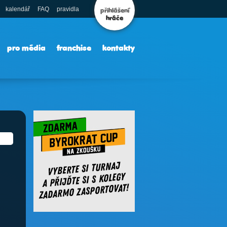
kalendář
FAQ
pravidla
přihlášení
hráče
pro média
franchise
kontakty