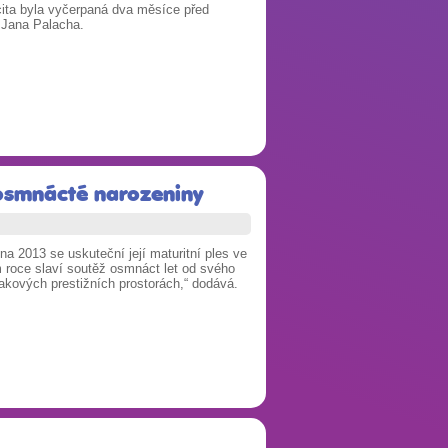
cita byla vyčerpaná dva měsíce před
 Jana Palacha.
 osmnácté narozeniny
na 2013 se uskuteční její maturitní ples ve
m roce slaví soutěž osmnáct let od svého
takových prestižních prostorách,“ dodává.