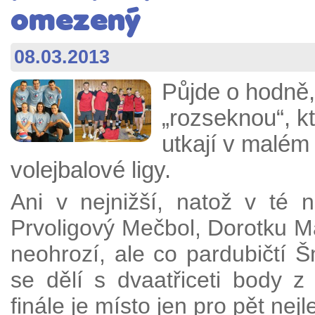
omezený
08.03.2013
Půjde o hodně,
„rozseknou“, kt
utkají v malém
volejbalové ligy.
Ani v nejnižší, natož v té n
Prvoligový Mečbol, Dorotku M
neohrozí, ale co pardubičtí 
se dělí s dvaatřiceti body z
finále je místo jen pro pět nejl