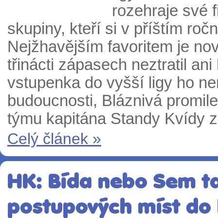
rozehraje své f
skupiny, kteří si v příštím roč
Nejžhavějším favoritem je no
třinácti zápasech neztratil an
vstupenka do vyšší ligy ho n
budoucnosti, Bláznivá promile
týmu kapitána Standy Kvídy z
Celý článek »
HK: Bída nebo Sem t
postupových míst do l