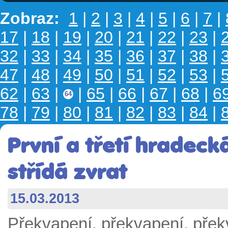
Zobraz:
1
|
2
|
3
|
4
|
5
|
6
|
7
|
17
|
18
|
19
|
20
|
21
|
22
|
23
|
32
|
33
|
34
|
35
|
36
|
37
|
38
|
47
|
48
|
49
|
50
|
51
|
52
|
53
|
62
|
63
|
|
65
|
66
|
67
|
68
|
6
64
78
|
79
|
80
|
81
|
82
|
83
|
84
|
První a třetí hradeck
střídá zvrat
15.03.2013
Překvapení, překvapení, přek