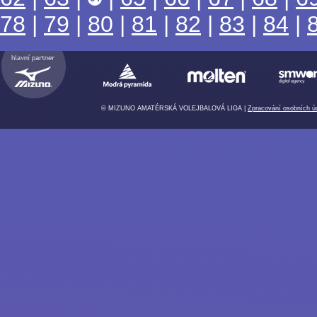
78
|
79
|
80
|
81
|
82
|
83
|
84
|
© MIZUNO AMATÉRSKÁ VOLEJBALOVÁ LIGA |
Zpracování osobních ú