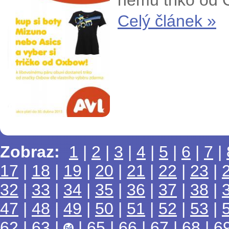
němu triko od
Celý článek »
Zobraz:
1
|
2
|
3
|
4
|
5
|
6
|
7
|
17
|
18
|
19
|
20
|
21
|
22
|
23
|
32
|
33
|
34
|
35
|
36
|
37
|
38
|
47
|
48
|
49
|
50
|
51
|
52
|
53
|
62
|
63
|
|
65
|
66
|
67
|
68
|
6
64