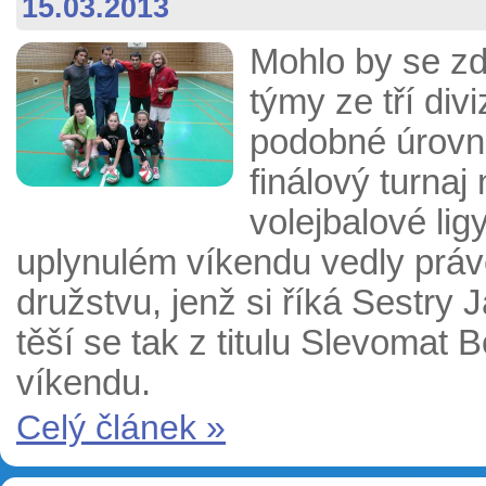
15.03.2013
Mohlo by se zd
týmy ze tří divi
podobné úrovni
finálový turna
volejbalové lig
uplynulém víkendu vedly právě
družstvu, jenž si říká Sestry 
těší se tak z titulu Slevomat
víkendu.
Celý článek »