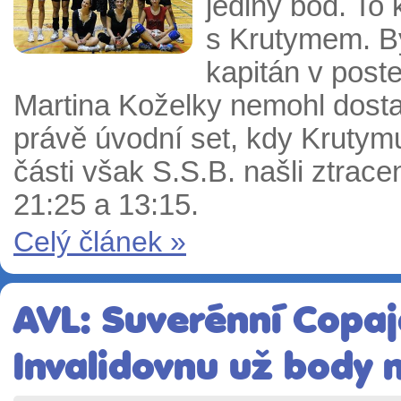
jediný bod. To 
s Krutymem. By
kapitán v poste
Martina Koželky nemohl dost
právě úvodní set, kdy Krutymu 
části však S.S.B. našli ztrac
21:25 a 13:15.
Celý článek »
AVL: Suverénní Copaj
Invalidovnu už body 