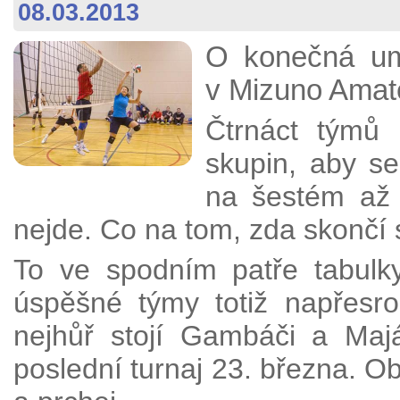
08.03.2013
O konečná umí
v Mizuno Amaté
Čtrnáct týmů 
skupin, aby s
na šestém až
nejde. Co na tom, zda skončí
To ve spodním patře tabul
úspěšné týmy totiž napřesr
nejhůř stojí Gambáči a Maj
poslední turnaj 23. března. O