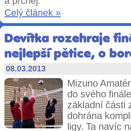
a prchej.
Celý článek »
Devítka rozehraje finá
nejlepší pětice, o bor
08.03.2013
Mizuno Amatérs
do svého finál
základní části
dohrána komplet
ligy. Ta navíc 