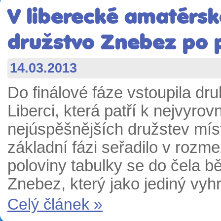
V liberecké amatérské
družstvo Znebez po 
14.03.2013
Do finálové fáze vstoupila dr
Liberci, která patří k nejvyro
nejúspěšnějších družstev míst
základní fázi seřadilo v rozm
poloviny tabulky se do čela b
Znebez, který jako jediný vyh
Celý článek »