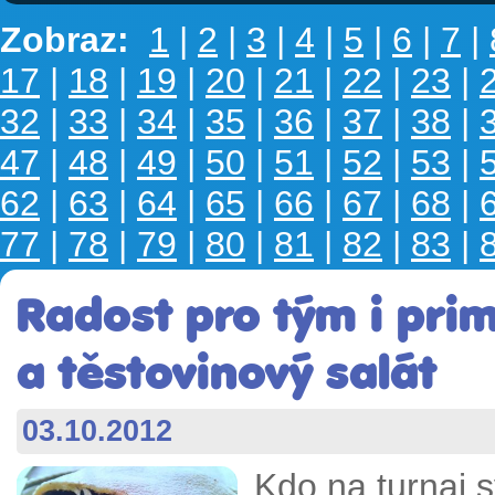
Zobraz:
1
|
2
|
3
|
4
|
5
|
6
|
7
|
17
|
18
|
19
|
20
|
21
|
22
|
23
|
32
|
33
|
34
|
35
|
36
|
37
|
38
|
47
|
48
|
49
|
50
|
51
|
52
|
53
|
62
|
63
|
64
|
65
|
66
|
67
|
68
|
77
|
78
|
79
|
80
|
81
|
82
|
83
|
Radost pro tým i pri
a těstovinový salát
03.10.2012
Kdo na turnaj 