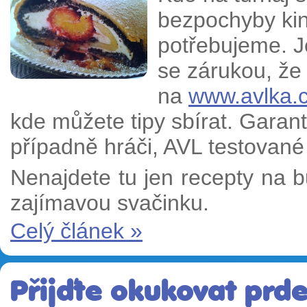
bezpochyby ki
potřebujeme. J
se zárukou, že
na
www.avlka.
kde můžete tipy sbírat. Garant
případně hráči, AVL testované
Nenajdete tu jen recepty na bu
zajímavou svačinku.
Celý článek »
Přijďte okukovat prde