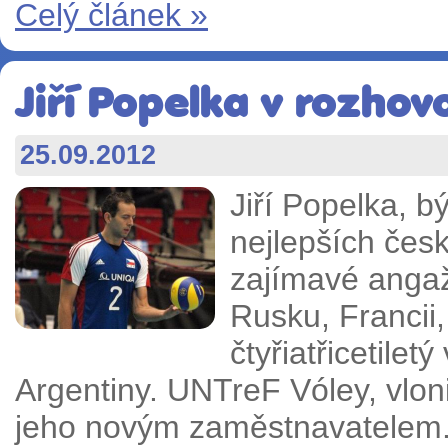
Celý článek »
Jiří Popelka v rozhov
25.09.2012
Jiří Popelka, b
nejlepších česk
zajímavé angažm
Rusku, Francii,
čtyřiatřicetilet
Argentiny. UNTreF Vóley, vloni 
jeho novým zaměstnavatelem