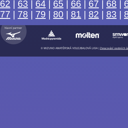
62
|
63
|
64
|
65
|
66
|
67
|
68
|
77
|
78
|
79
|
80
|
81
|
82
|
83
|
© MIZUNO AMATÉRSKÁ VOLEJBALOVÁ LIGA |
Zpracování osobních ú