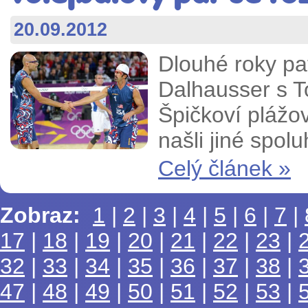
20.09.2012
Dlouhé roky pat
Dalhausser s 
Špičkoví plážov
našli jiné spol
Celý článek »
Zobraz:
1
|
2
|
3
|
4
|
5
|
6
|
7
|
17
|
18
|
19
|
20
|
21
|
22
|
23
|
32
|
33
|
34
|
35
|
36
|
37
|
38
|
47
|
48
|
49
|
50
|
51
|
52
|
53
|