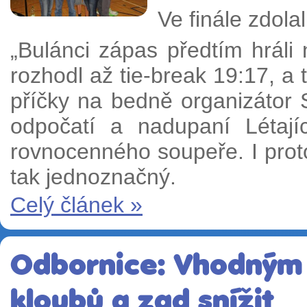
Ve finále zdola
„Bulánci zápas předtím hráli 
rozhodl až tie-break 19:17, a 
příčky na bedně organizátor 
odpočatí a nadupaní Létajíc
rovnocenného soupeře. I prot
tak jednoznačný.
Celý článek »
Odbornice: Vhodným 
kloubů a zad snížit