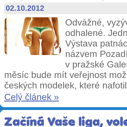
02.10.2012
Odvážné, vyzýv
odhalené. Jedn
Výstava patnáct
názvem Pozadí 
v pražské Gale
měsíc bude mít veřejnost mož
českých modelek, které nafoti
Celý článek »
Začíná Vaše liga, vol