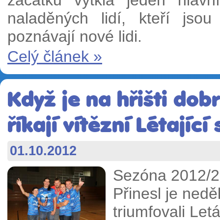
začátku vytkla jeden hlavní
naladěných lidí, kteří jso
poznávají nové lidi.
Celý článek »
Když je na hřišti dob
říkají vítězní Létající
01.10.2012
Sezóna 2012/20
Přinesl je neděl
triumfovali Letá