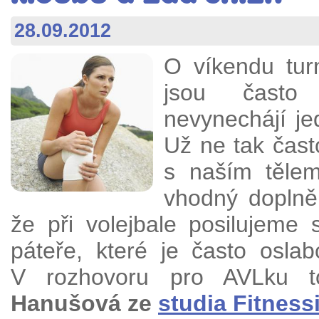
28.09.2012
O víkendu turn
jsou často z
nevynechájí jed
Už ne tak čast
s naším tělem
vhodný doplně
že při volejbale posilujeme 
páteře, které je často osla
V rozhovoru pro AVLku t
Hanušová ze
studia Fitness