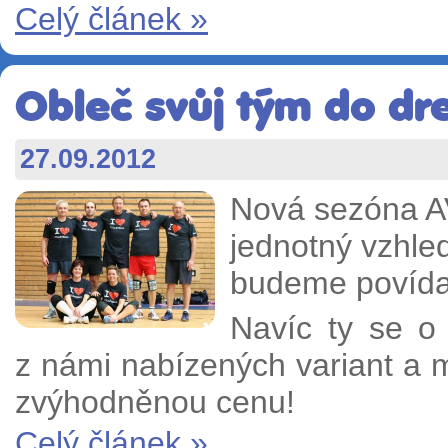
Celý článek »
Obleč svůj tým do dre
27.09.2012
Nová sezóna A
jednotný vzhled
budeme povídat
Navíc ty se o 
z námi nabízených variant a 
zvýhodněnou cenu!
Celý článek »