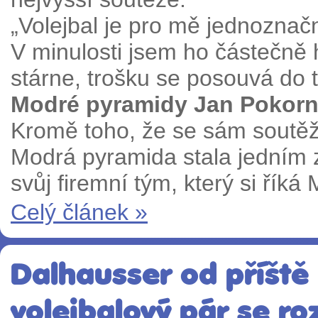
„Volejbal je pro mě jednoznač
V minulosti jsem ho částečně h
stárne, trošku se posouvá do t
Modré pyramidy Jan Pokor
Kromě toho, že se sám soutěže 
Modrá pyramida stala jedním z
svůj firemní tým, který si říká
Celý článek »
Dalhausser od příště
volejbalový pár se ro