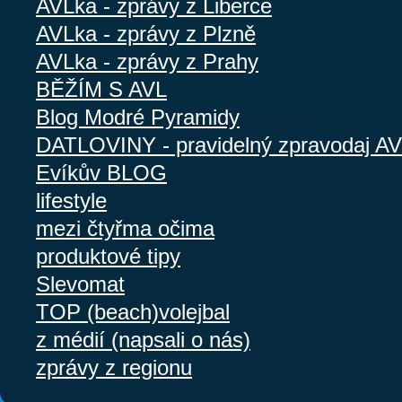
AVLka - zprávy z Liberce
AVLka - zprávy z Plzně
AVLka - zprávy z Prahy
BĚŽÍM S AVL
Blog Modré Pyramidy
DATLOVINY - pravidelný zpravodaj A
Evíkův BLOG
lifestyle
mezi čtyřma očima
produktové tipy
Slevomat
TOP (beach)volejbal
z médií (napsali o nás)
zprávy z regionu