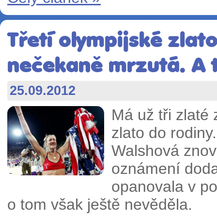
Třetí olympijské zla
nečekaně mrzutá. A 
25.09.2012
Má už tři zlaté 
zlato do rodiny
Walshová znovu
oznámení doda
opanovala v po
o tom však ještě nevěděla.