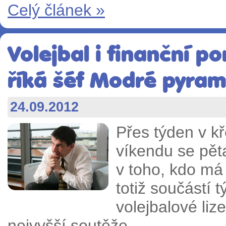
Celý článek »
Volejbal i finanční p
říká šéf Modré pyram
24.09.2012
Přes týden v kř
víkendu se pět
v toho, kdo má 
totiž součástí 
volejbalové liz
nejvyšší soutěže.