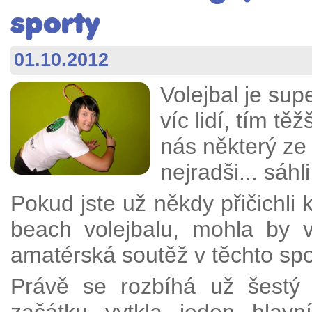
sporty
01.10.2012
Volejbal je sup
víc lidí, tím t
nás některý z
nejradši... sáhl
Pokud jste už někdy přičichli
beach volejbalu, mohla by 
amatérská soutěž v těchto spo
Právě se rozbíhá už šestý 